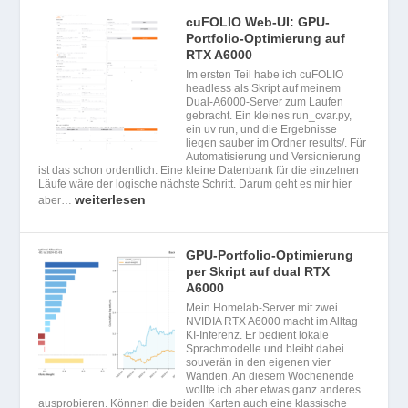
cuFOLIO Web-UI: GPU-
Portfolio-Optimierung auf
RTX A6000
Im ersten Teil habe ich cuFOLIO
headless als Skript auf meinem
Dual-A6000-Server zum Laufen
gebracht. Ein kleines run_cvar.py,
ein uv run, und die Ergebnisse
liegen sauber im Ordner results/. Für
Automatisierung und Versionierung
ist das schon ordentlich. Eine kleine Datenbank für die einzelnen
Läufe wäre der logische nächste Schritt. Darum geht es mir hier
weiterlesen
aber…
GPU-Portfolio-Optimierung
per Skript auf dual RTX
A6000
Mein Homelab-Server mit zwei
NVIDIA RTX A6000 macht im Alltag
KI-Inferenz. Er bedient lokale
Sprachmodelle und bleibt dabei
souverän in den eigenen vier
Wänden. An diesem Wochenende
wollte ich aber etwas ganz anderes
ausprobieren. Können die beiden Karten auch eine klassische