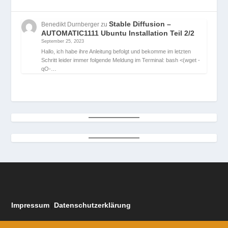
Stable Diffusion –
Benedikt Durnberger
zu
AUTOMATIC1111 Ubuntu Installation Teil 2/2
September 25, 2023
Hallo, ich habe ihre Anleitung befolgt und bekomme im letzten
Schritt leider immer folgende Meldung im Terminal: bash <(wget -
qO-…
Impressum
Datenschutzerklärung
|