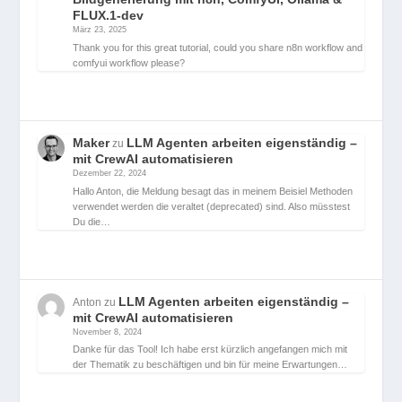
FLUX.1-dev
März 23, 2025
Thank you for this great tutorial, could you share n8n workflow and
comfyui workflow please?
Maker
LLM Agenten arbeiten eigenständig –
zu
mit CrewAI automatisieren
Dezember 22, 2024
Hallo Anton, die Meldung besagt das in meinem Beisiel Methoden
verwendet werden die veraltet (deprecated) sind. Also müsstest
Du die…
LLM Agenten arbeiten eigenständig –
Anton
zu
mit CrewAI automatisieren
November 8, 2024
Danke für das Tool! Ich habe erst kürzlich angefangen mich mit
der Thematik zu beschäftigen und bin für meine Erwartungen…