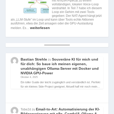
mit NVIDIA Pipecat zu einem
vollständigen, lokalen Voice-Loop
verdrahtet. In Teil 7 habe ich diesem
Loop ein Gehirn mit zwei Tools
gegeben: Der NAT-Agent hängt jetzt
als „LLM-Stufe“ im Loop und kann über Tools echte Aktionen
ausführen, etwa die Zeit ansagen oder die GPU-Auslastung
weiterlesen
melden. Es…
Bastian Strehle
Souveräne KI für mich und
zu
für dich: So baue ich meinen eigenen,
unabhängigen Ollama-Server mit Docker und
NVIDIA GPU-Power
Oktober 4, 2025
Ein toller Guide der leicht zugänglich und verständlich ist. Perfekt
für ein kleines Side-Project geeignet. Aktuell half mir noch mein…
Email-to-Art: Automatisierung der KI-
Tobe2d
zu
Bildgenerierung mit n8n, ComfyUI, Ollama &