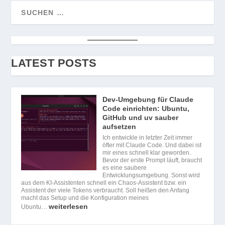
LATEST POSTS
Dev-Umgebung für Claude
Code einrichten: Ubuntu,
GitHub und uv sauber
aufsetzen
Ich entwickle in letzter Zeit immer
öfter mit Claude Code. Und dabei ist
mir eines schnell klar geworden.
Bevor der erste Prompt läuft, braucht
es eine saubere
Entwicklungsumgebung. Sonst wird
aus dem KI-Assistenten schnell ein Chaos-Assistent bzw. ein
Assistent der viele Tokens verbraucht. Soll heißen den Anfang
macht das Setup und die Konfiguration meines
weiterlesen
Ubuntu…