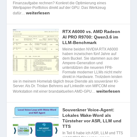
Finanzaufgabe rechnen? Konkret die Optimierung eines
Wertpapier-Portfolios direkt auf der GPU. Das Werkzeug
weiterlesen
dafür…
RTX A6000 vs. AMD Radeon
AI PRO R9700: Qwen3.6 im
LLM-Benchmark
Meine beiden NVIDIA RTX A6000
haben inzwischen fünf Jahre auf
dem Buckel. Sie stammen aus der
Ampere-Generation und
unterstützen die neueren FP8-
Formate moderner LLMs nicht mehr
direkt in Hardware. Trotzdem leisten
sie in meinem Homelab täglich treue Dienste als souveräner KI-
Server. Als Dr. Tristan Behrens auf LinkedIn von MIFCOM eine
weiterlesen
Workstation mit einer brandaktuellen AMD-GPU…
Souveräner Voice-Agent:
Lokales Wake-Word als
Türsteher vor ASR, LLM und
TTS
In Teil 6 habe ich ASR, LLM und TTS