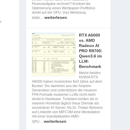
Finanzaufgabe rechnen? Konkret die
Optimierung eines Wertpapier-Portfolios
direkt auf der GPU. Das Werkzeug
weiterlesen
dafür…
r
RTX A6000
vs. AMD
Radeon AI
PRO R9700:
Qwen3.6 im
LLM-
Benchmark
Meine beiden
NVIDIA RTX
A6000 haben inzwischen fünf Jahre auf dem
Buckel. Sie stammen aus der Ampere-
Generation und unterstützen die neueren
FP8-Formate moderner LLMs nicht mehr
direkt in Hardware. Trotzdem leisten sie in
meinem Homelab täglich treue Dienste als
souveräner KI-Server. Als Dr. Tristan Behrens
auf LinkedIn von MIFCOM eine Workstation
mit einer brandaktuellen AMD-
weiterlesen
GPU…