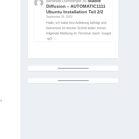
Stable
Benedikt Durnberger
zu
Diffusion – AUTOMATIC1111
Ubuntu Installation Teil 2/2
September 25, 2023
Hallo, ich habe ihre Anleitung befolgt und
bekomme im letzten Schritt leider immer
folgende Meldung im Terminal: bash <(wget
-qO-…
n