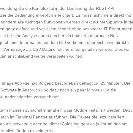
nwendung die die Komplexität in der Bedienung der REST API
tzer die Bedienung erheblich erleichtert. Es muss nicht mehr direkt mit
sondern alle wichtigen Funktionen werden direkt als Menüpunkte in de
en ganz einfach und vor allem schnell ohne besondere IT Erfahrungen
uite für eine Analyse durch das bereits trainierte neuronale Netz
 ob eine Information auf dem Bild vorkommt oder nicht wird direkt in
er Vorhersage als CSV Datei direkt herunter geladen werden. Dies war
ten anschließend weiter verarbeiten wollten.
eline Image App wie nachfolgend beschrieben beträgt ca. 25 Minuten. Die
n Software in Anspruch und dazu noch ein paar Minuten um die
igurationsdateien vorzunehmen.
n kann müssen zunächst einmal ein paar Module installiert werden. Dazu
ach im Terminal Fenster ausführen. Die Pakete die jetzt installiert
en als notwendig aber bei dieser Anleitung geht es ja darum das am
t alles für den einzelnen ist.