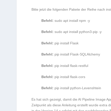
Bitte jetzt die folgenden Pakete der Reihe nach inst
Befehl:
sudo apt install npm -y
Befehl:
sudo apt install python3-pip -y
Befehl:
pip install Flask
Befehl:
pip install Flask-SQLAlchemy
Befehl:
pip install flask-restful
Befehl:
pip install flask-cors
Befehl:
pip install python-Levenshtein
Es hat sich gezeigt, damit die AI Pipeline Image 
Zeitpunkt als diese Anleitung erstellt wurde extra 
in der Version 14.x erfolgt mit den nachfolgenden 