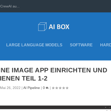
CrewAI au...
LARGE LANGUAGE MODELS
SOFTWARE
HAR
ELINE IMAGE APP EINRICHTEN UND
IENEN TEIL 1-2
Mai 26, 2022
|
AI Pipeline
|
0
|