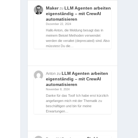
Maker
LLM Agenten arbeiten
zu
eigenständig – mit CrewAI
automatisieren
Dezember 22, 2024
Hallo Anton, die Meldung besagt das in
meinem Beisiel Methoden verwendet
werden die veraltet (deprecated) sind. Also
müsstest Du die…
LLM Agenten arbeiten
Anton
zu
eigenständig – mit CrewAI
automatisieren
November 8, 2024
Danke für das Tool! Ich habe erst kürzlich
angefangen mich mit der Thematik zu
beschäftigen und bin für meine
Erwartungen…