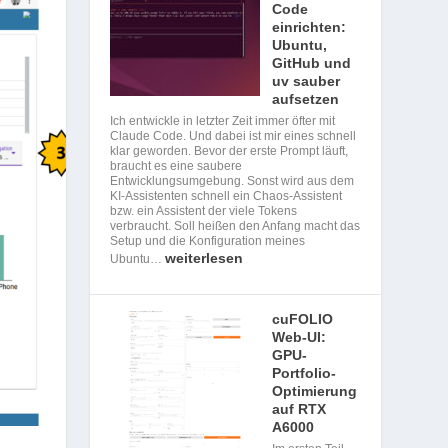
Code
einrichten:
Ubuntu,
GitHub und
uv sauber
aufsetzen
Ich entwickle in letzter Zeit immer öfter mit
Claude Code. Und dabei ist mir eines schnell
klar geworden. Bevor der erste Prompt läuft,
braucht es eine saubere
Entwicklungsumgebung. Sonst wird aus dem
KI-Assistenten schnell ein Chaos-Assistent
bzw. ein Assistent der viele Tokens
verbraucht. Soll heißen den Anfang macht das
Setup und die Konfiguration meines
weiterlesen
Ubuntu…
cuFOLIO
Web-UI:
GPU-
Portfolio-
Optimierung
auf RTX
A6000