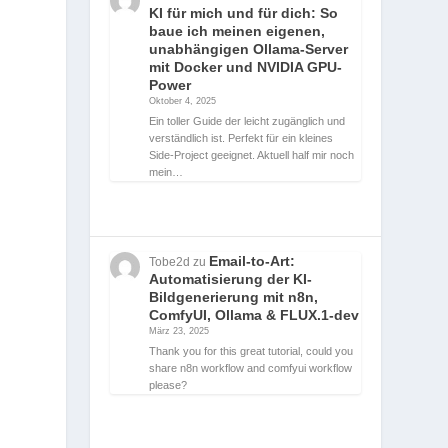
KI für mich und für dich: So
baue ich meinen eigenen,
unabhängigen Ollama-Server
mit Docker und NVIDIA GPU-
Power
Oktober 4, 2025
Ein toller Guide der leicht zugänglich und
verständlich ist. Perfekt für ein kleines
Side-Project geeignet. Aktuell half mir noch
mein…
Email-to-Art:
Tobe2d
zu
Automatisierung der KI-
Bildgenerierung mit n8n,
ComfyUI, Ollama & FLUX.1-dev
März 23, 2025
Thank you for this great tutorial, could you
share n8n workflow and comfyui workflow
please?