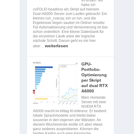
Im ersten Teil
habe ich
cuFOLIO headless als Skript auf meinem
Dual-A6000-Server zum Laufen gebracht. Ein
kleines run_cvar.py, ein uv run, und die
Ergebnisse liegen sauber im Ordner results/.
Für Automatisierung und Versionierung ist das
schon ordentlich. Eine kleine Datenbank für
die einzelnen Läufe wäre der logische
nächste Schritt. Darum geht es mir hier
weiterlesen
aber…
GPU-
Portfolio-
Optimierung
per Skript
auf dual RTX
A6000
Mein Homelab-
Server mit zwei
NVIDIA RTX
A6000 macht im Alltag KI-Inferenz. Er bedient
lokale Sprachmodelle und bleibt dabei
souverän in den eigenen vier Wänden. An
diesem Wochenende wollte ich aber etwas
ganz anderes ausprobieren. Können die
beiden Karten auch eine klassische