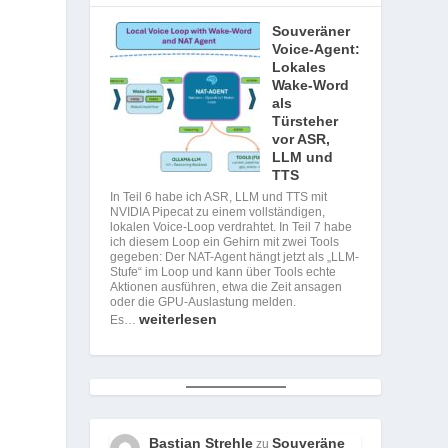
Souveräner
Voice-Agent:
Lokales
Wake-Word
als
Türsteher
vor ASR,
LLM und
TTS
In Teil 6 habe ich ASR, LLM und TTS mit
NVIDIA Pipecat zu einem vollständigen,
lokalen Voice-Loop verdrahtet. In Teil 7 habe
ich diesem Loop ein Gehirn mit zwei Tools
gegeben: Der NAT-Agent hängt jetzt als „LLM-
Stufe“ im Loop und kann über Tools echte
Aktionen ausführen, etwa die Zeit ansagen
oder die GPU-Auslastung melden.
weiterlesen
Es…
m
Bastian Strehle
Souveräne
zu