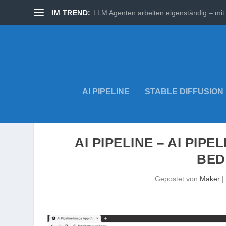
IM TREND:
LLM Agenten arbeiten eigenständig – mit 
AI PIPELINE
STABLE DIFFUSION
AI PIPELINE – AI PIP
BED
Gepostet von
Maker
|