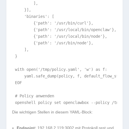
        ],

    }],

    'binaries': [

        {'path': '/usr/bin/curl'},

        {'path': '/usr/local/bin/openclaw'},

        {'path': '/usr/local/bin/node'},

        {'path': '/usr/bin/node'},

    ],

}

with open('/tmp/policy.yaml', 'w') as f:

    yaml.safe_dump(policy, f, default_flow_style=F
EOF

# Policy anwenden

Die wichtigen Stellen in diesem YAML-Block:
Endpoint:
192.168.2.119:3002
mit Protokoll
rest
und