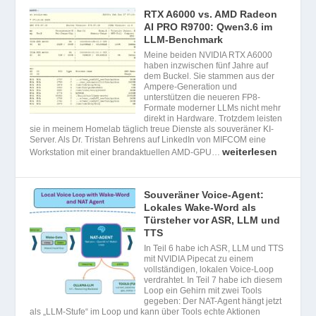
RTX A6000 vs. AMD Radeon
AI PRO R9700: Qwen3.6 im
LLM-Benchmark
Meine beiden NVIDIA RTX A6000
haben inzwischen fünf Jahre auf
dem Buckel. Sie stammen aus der
Ampere-Generation und
unterstützen die neueren FP8-
Formate moderner LLMs nicht mehr
direkt in Hardware. Trotzdem leisten
sie in meinem Homelab täglich treue Dienste als souveräner KI-
Server. Als Dr. Tristan Behrens auf LinkedIn von MIFCOM eine
weiterlesen
Workstation mit einer brandaktuellen AMD-GPU…
Souveräner Voice-Agent:
Lokales Wake-Word als
Türsteher vor ASR, LLM und
TTS
In Teil 6 habe ich ASR, LLM und TTS
mit NVIDIA Pipecat zu einem
vollständigen, lokalen Voice-Loop
verdrahtet. In Teil 7 habe ich diesem
Loop ein Gehirn mit zwei Tools
gegeben: Der NAT-Agent hängt jetzt
als „LLM-Stufe“ im Loop und kann über Tools echte Aktionen