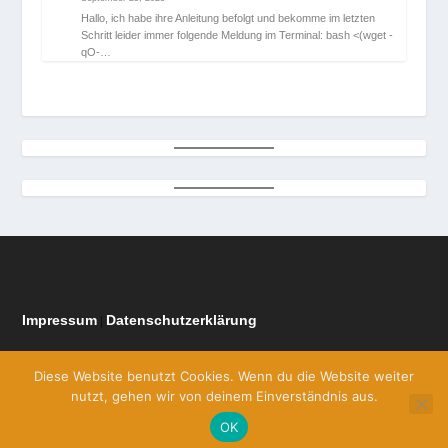
Hallo, ich habe ihre Anleitung befolgt und bekomme im letzten
Schritt leider immer folgende Meldung im Terminal: bash <(wget -
qO-…
Impressum
Datenschutzerklärung
|
Diese Website benutzt Cookies. Wenn du die Website weiter
nutzt, gehen wir von deinem Einverständnis aus.
OK
Entworfen von
| Unterstützt von
Elegant Themes
WordPress