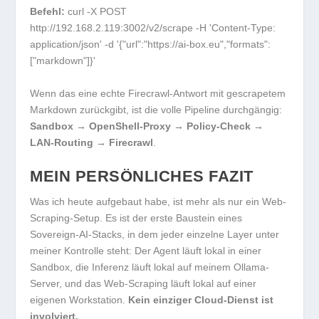
Befehl:
curl -X POST
http://192.168.2.119:3002/v2/scrape -H 'Content-Type:
application/json' -d '{"url":"https://ai-box.eu","formats":
["markdown"]}'
Wenn das eine echte Firecrawl-Antwort mit gescrapetem
Markdown zurückgibt, ist die volle Pipeline durchgängig:
Sandbox → OpenShell-Proxy → Policy-Check →
LAN-Routing → Firecrawl
.
MEIN PERSÖNLICHES FAZIT
Was ich heute aufgebaut habe, ist mehr als nur ein Web-
Scraping-Setup. Es ist der erste Baustein eines
Sovereign-AI-Stacks, in dem jeder einzelne Layer unter
meiner Kontrolle steht: Der Agent läuft lokal in einer
Sandbox, die Inferenz läuft lokal auf meinem Ollama-
Server, und das Web-Scraping läuft lokal auf einer
eigenen Workstation.
Kein einziger Cloud-Dienst ist
involviert.