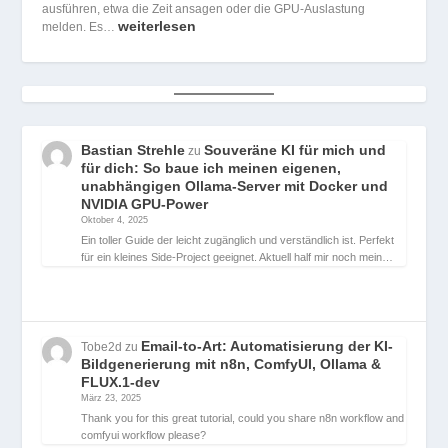
ausführen, etwa die Zeit ansagen oder die GPU-Auslastung
weiterlesen
melden. Es…
Bastian Strehle
Souveräne KI für mich und
zu
für dich: So baue ich meinen eigenen,
unabhängigen Ollama-Server mit Docker und
NVIDIA GPU-Power
Oktober 4, 2025
Ein toller Guide der leicht zugänglich und verständlich ist. Perfekt
für ein kleines Side-Project geeignet. Aktuell half mir noch mein…
Email-to-Art: Automatisierung der KI-
Tobe2d
zu
Bildgenerierung mit n8n, ComfyUI, Ollama &
FLUX.1-dev
März 23, 2025
Thank you for this great tutorial, could you share n8n workflow and
comfyui workflow please?