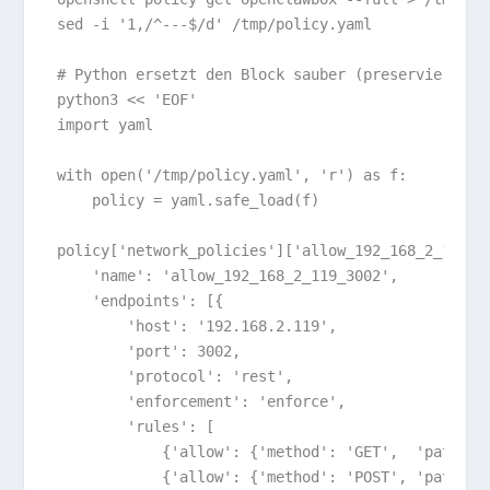
sed -i '1,/^---$/d' /tmp/policy.yaml

# Python ersetzt den Block sauber (preserviert Ein
python3 << 'EOF'

import yaml

with open('/tmp/policy.yaml', 'r') as f:

    policy = yaml.safe_load(f)

policy['network_policies']['allow_192_168_2_119_30
    'name': 'allow_192_168_2_119_3002',

    'endpoints': [{

        'host': '192.168.2.119',

        'port': 3002,

        'protocol': 'rest',

        'enforcement': 'enforce',

        'rules': [

            {'allow': {'method': 'GET',  'path': '
            {'allow': {'method': 'POST', 'path': '