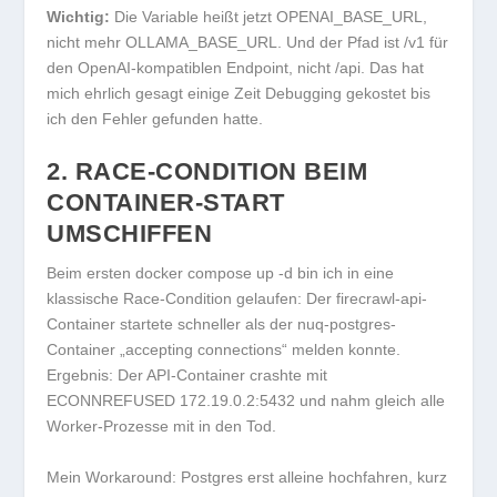
Wichtig:
Die Variable heißt jetzt
OPENAI_BASE_URL
,
nicht mehr
OLLAMA_BASE_URL
. Und der Pfad ist
/v1
für
den OpenAI-kompatiblen Endpoint, nicht
/api
. Das hat
mich ehrlich gesagt einige Zeit Debugging gekostet bis
ich den Fehler gefunden hatte.
2. RACE-CONDITION BEIM
CONTAINER-START
UMSCHIFFEN
Beim ersten
docker compose up -d
bin ich in eine
klassische Race-Condition gelaufen: Der
firecrawl-api
-
Container startete schneller als der
nuq-postgres
-
Container „accepting connections“ melden konnte.
Ergebnis: Der API-Container crashte mit
ECONNREFUSED 172.19.0.2:5432
und nahm gleich alle
Worker-Prozesse mit in den Tod.
Mein Workaround: Postgres erst alleine hochfahren, kurz