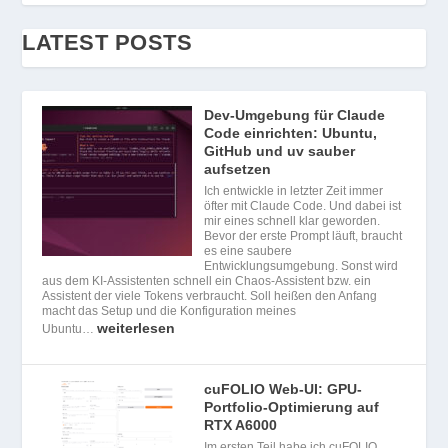
LATEST POSTS
Dev-Umgebung für Claude
Code einrichten: Ubuntu,
GitHub und uv sauber
aufsetzen
Ich entwickle in letzter Zeit immer
öfter mit Claude Code. Und dabei ist
mir eines schnell klar geworden.
Bevor der erste Prompt läuft, braucht
es eine saubere
Entwicklungsumgebung. Sonst wird
aus dem KI-Assistenten schnell ein Chaos-Assistent bzw. ein
Assistent der viele Tokens verbraucht. Soll heißen den Anfang
macht das Setup und die Konfiguration meines
weiterlesen
Ubuntu…
cuFOLIO Web-UI: GPU-
Portfolio-Optimierung auf
RTX A6000
Im ersten Teil habe ich cuFOLIO