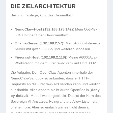
DIE ZIELARCHITEKTUR
Bevor ich loslege, kurz das Gesamtbild:
NemoClaw-Host (192.168.178.142):
Mein OptiPlex
5040 mit der OpenClaw-Sandbox.
Ollama-Server (192.168.2.57):
Mein A6000-Inferenz-
Server mit qwen3.5:35b und weiteren Modellen.
Firecrawl-Host (192.168.2.119):
Meine A6000Ada-
Workstation mit dem Firecrawl-Stack auf Port 3002.
Die Aufgabe: Den OpenClaw-Agenten innerhalb der
NemoClaw-Sandbox so anbinden, dass er HTTP-
Requests an die Firecrawl-API senden kann und wirklich
nur dorthin. Alles andere bleibt durch OpenShells „
deny
by default
„-Modell weiter geblockt. Das ist der Kern des
Sovereign-AI-Ansatzes: Feingranulare Allow-Listen statt
offener Tore. Aber so einfach war es nicht denn ich