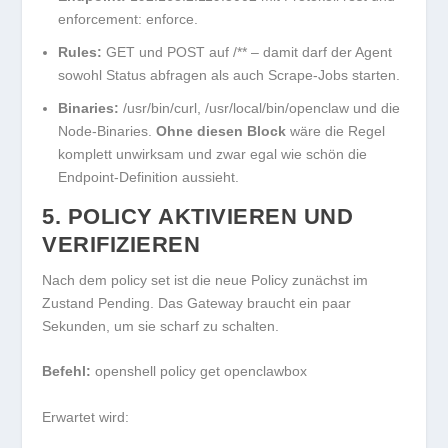
enforcement: enforce
.
Rules:
GET und POST auf
/**
– damit darf der Agent
sowohl Status abfragen als auch Scrape-Jobs starten.
Binaries:
/usr/bin/curl
,
/usr/local/bin/openclaw
und die
Node-Binaries.
Ohne diesen Block
wäre die Regel
komplett unwirksam und zwar egal wie schön die
Endpoint-Definition aussieht.
5. POLICY AKTIVIEREN UND
VERIFIZIEREN
Nach dem
policy set
ist die neue Policy zunächst im
Zustand
Pending
. Das Gateway braucht ein paar
Sekunden, um sie scharf zu schalten.
Befehl:
openshell policy get openclawbox
Erwartet wird: