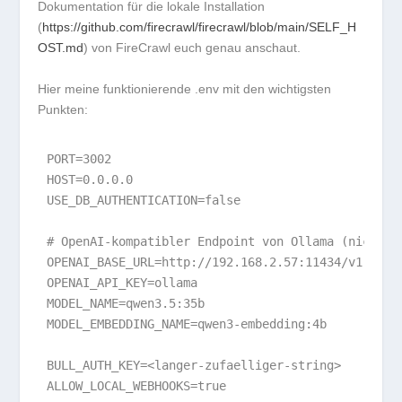
Dokumentation für die lokale Installation
(
https://github.com/firecrawl/firecrawl/blob/main/SELF_H
OST.md
) von FireCrawl euch genau anschaut.
Hier meine funktionierende
.env
mit den wichtigsten
Punkten:
PORT=3002

HOST=0.0.0.0

USE_DB_AUTHENTICATION=false

# OpenAI-kompatibler Endpoint von Ollama (nicht /a
OPENAI_BASE_URL=http://192.168.2.57:11434/v1

OPENAI_API_KEY=ollama

MODEL_NAME=qwen3.5:35b

MODEL_EMBEDDING_NAME=qwen3-embedding:4b

BULL_AUTH_KEY=<langer-zufaelliger-string>
