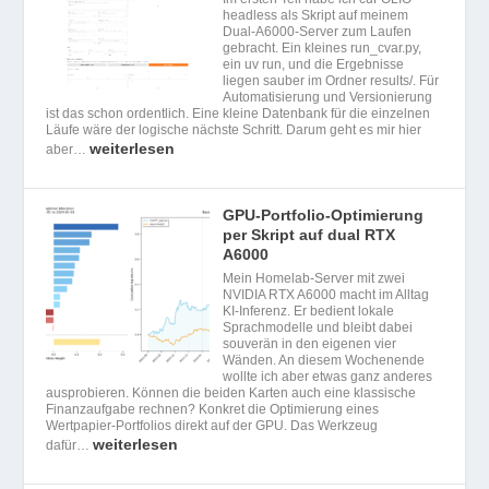
headless als Skript auf meinem
Dual-A6000-Server zum Laufen
gebracht. Ein kleines run_cvar.py,
ein uv run, und die Ergebnisse
liegen sauber im Ordner results/. Für
Automatisierung und Versionierung
ist das schon ordentlich. Eine kleine Datenbank für die einzelnen
Läufe wäre der logische nächste Schritt. Darum geht es mir hier
weiterlesen
aber…
GPU-Portfolio-Optimierung
per Skript auf dual RTX
A6000
Mein Homelab-Server mit zwei
NVIDIA RTX A6000 macht im Alltag
KI-Inferenz. Er bedient lokale
Sprachmodelle und bleibt dabei
souverän in den eigenen vier
Wänden. An diesem Wochenende
wollte ich aber etwas ganz anderes
ausprobieren. Können die beiden Karten auch eine klassische
Finanzaufgabe rechnen? Konkret die Optimierung eines
Wertpapier-Portfolios direkt auf der GPU. Das Werkzeug
weiterlesen
dafür…