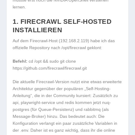
musste erst noch die NVIDIA OpenShell verstehen
lernen.
1. FIRECRAWL SELF-HOSTED
INSTALLIEREN
Auf dem Firecrawl-Host (192.168.2.119) habe ich das
offizielle Repository nach
/opt/firecrawl
geklont:
Befehl:
cd /opt && sudo git clone
https://github.com/firecrawl/firecrawl.git
Die aktuelle Firecrawl-Version nutzt eine etwas erweiterte
Architektur gegenüber der populären „Self-Hosting-
Anleitung“, die in der Community kursiert: Zusätzlich zu
api
,
playwright-service
und
redis
kommen jetzt
nuq-
postgres
(für Queue-Persistenz) und
rabbitmq
(als
Message-Broker) hinzu. Das bedeutet auch: Die
Konfiguration verlangt ein paar zusätzliche Variablen in
der
.env
. Daher ist es ganz wichtig, dass ihr die online