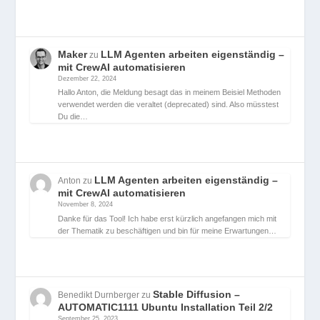
Maker
LLM Agenten arbeiten eigenständig –
zu
mit CrewAI automatisieren
Dezember 22, 2024
Hallo Anton, die Meldung besagt das in meinem Beisiel Methoden
verwendet werden die veraltet (deprecated) sind. Also müsstest
Du die…
LLM Agenten arbeiten eigenständig –
Anton
zu
mit CrewAI automatisieren
November 8, 2024
Danke für das Tool! Ich habe erst kürzlich angefangen mich mit
der Thematik zu beschäftigen und bin für meine Erwartungen…
Stable Diffusion –
Benedikt Durnberger
zu
AUTOMATIC1111 Ubuntu Installation Teil 2/2
September 25, 2023