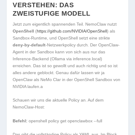
VERSTEHEN: DAS
ZWEISTUFIGE MODELL
Jetzt zum eigentlich spannenden Teil. NemoClaw nutzt
OpenShell
(
https://github.com/NVIDIA/OpenShell
) als
Sandbox-Runtime, und OpenShell setzt eine strikte
deny-by-default
-Netzwerkpolicy durch. Der OpenClaw-
Agent in der Sandbox kann von sich aus nur das
Inference-Backend (Ollama via
inference.local
)
erreichen. Das ist so gewollt und auch richtig und so ist
alles andere geblockt. Genau dafür lassen wir ja
OpenClaw als NeMo Clar in der OpenShell Sandbox von
NVIDIA laufen.a
Schauen wir uns die aktuelle Policy an. Auf dem
NemoClaw-Host:
Befehl:
openshell policy get openclawbox --full
Das gibt die vollständige Policy als YAML aus. Im Block