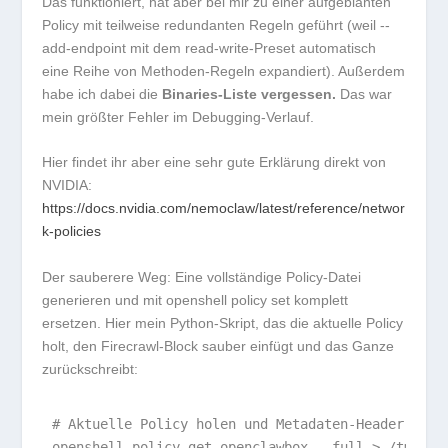
Das funktioniert, hat aber bei mir zu einer aufgeblähten
Policy mit teilweise redundanten Regeln geführt (weil
--
add-endpoint
mit dem
read-write
-Preset automatisch
eine Reihe von Methoden-Regeln expandiert). Außerdem
habe ich dabei die
Binaries-Liste vergessen.
Das war
mein größter Fehler im Debugging-Verlauf.
Hier findet ihr aber eine sehr gute Erklärung direkt von
NVIDIA:
https://docs.nvidia.com/nemoclaw/latest/reference/networ
k-policies
Der sauberere Weg: Eine vollständige Policy-Datei
generieren und mit
openshell policy set
komplett
ersetzen. Hier mein Python-Skript, das die aktuelle Policy
holt, den Firecrawl-Block sauber einfügt und das Ganze
zurückschreibt:
# Aktuelle Policy holen und Metadaten-Header entfe
openshell policy get openclawbox --full > /tmp/pol