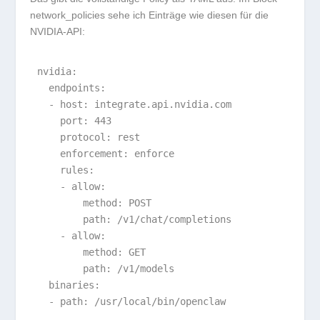
network_policies
sehe ich Einträge wie diesen für die
NVIDIA-API:
nvidia:

  endpoints:

  - host: integrate.api.nvidia.com

    port: 443

    protocol: rest

    enforcement: enforce

    rules:

    - allow:

        method: POST

        path: /v1/chat/completions

    - allow:

        method: GET

        path: /v1/models

  binaries:
