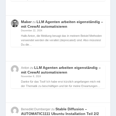
Maker
LLM Agenten arbeiten eigenständig –
zu
mit CrewAI automatisieren
Dezember 22, 2024
Hallo Anton, die Meldung besagt das in meinem Beisiel Methoden
verwendet werden die veraltet (deprecated) sind. Also müsstest
Du die…
LLM Agenten arbeiten eigenständig –
Anton
zu
mit CrewAI automatisieren
November 8, 2024
Danke für das Tool! Ich habe erst kürzlich angefangen mich mit
der Thematik zu beschäftigen und bin für meine Erwartungen…
Stable Diffusion –
Benedikt Durnberger
zu
AUTOMATIC1111 Ubuntu Installation Teil 2/2