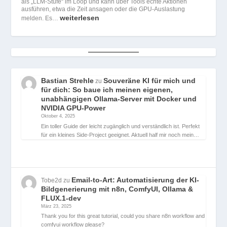
als „LLM-Stufe“ im Loop und kann über Tools echte Aktionen
ausführen, etwa die Zeit ansagen oder die GPU-Auslastung
weiterlesen
melden. Es…
Bastian Strehle
Souveräne KI für mich und
zu
für dich: So baue ich meinen eigenen,
unabhängigen Ollama-Server mit Docker und
NVIDIA GPU-Power
Oktober 4, 2025
Ein toller Guide der leicht zugänglich und verständlich ist. Perfekt
für ein kleines Side-Project geeignet. Aktuell half mir noch mein…
Email-to-Art: Automatisierung der KI-
Tobe2d
zu
Bildgenerierung mit n8n, ComfyUI, Ollama &
FLUX.1-dev
März 23, 2025
Thank you for this great tutorial, could you share n8n workflow and
comfyui workflow please?