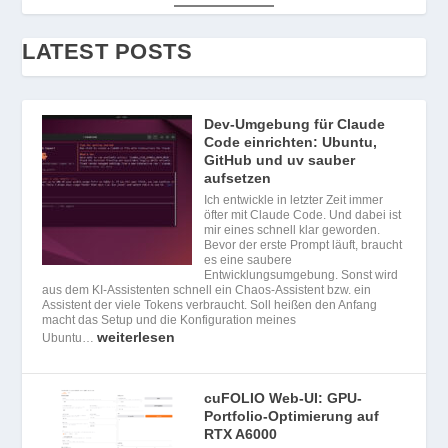
LATEST POSTS
Dev-Umgebung für Claude
Code einrichten: Ubuntu,
GitHub und uv sauber
aufsetzen
Ich entwickle in letzter Zeit immer
öfter mit Claude Code. Und dabei ist
mir eines schnell klar geworden.
Bevor der erste Prompt läuft, braucht
es eine saubere
Entwicklungsumgebung. Sonst wird
aus dem KI-Assistenten schnell ein Chaos-Assistent bzw. ein
Assistent der viele Tokens verbraucht. Soll heißen den Anfang
macht das Setup und die Konfiguration meines
weiterlesen
Ubuntu…
cuFOLIO Web-UI: GPU-
Portfolio-Optimierung auf
RTX A6000