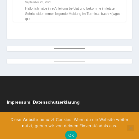
September 25, 2023
Hallo, ich habe ihre Anleitung befolgt und bekomme im letzten
Schritt leider immer folgende Meldung im Terminal: bash <(wget -
qO-…
Impressum
Datenschutzerklärung
|
Diese Website benutzt Cookies. Wenn du die Website weiter
nutzt, gehen wir von deinem Einverständnis aus.
OK
Entworfen von
| Unterstützt von
Elegant Themes
WordPress