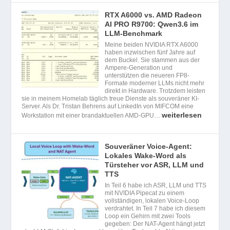
RTX A6000 vs. AMD Radeon
AI PRO R9700: Qwen3.6 im
LLM-Benchmark
Meine beiden NVIDIA RTX A6000
haben inzwischen fünf Jahre auf
dem Buckel. Sie stammen aus der
Ampere-Generation und
unterstützen die neueren FP8-
Formate moderner LLMs nicht mehr
direkt in Hardware. Trotzdem leisten
sie in meinem Homelab täglich treue Dienste als souveräner KI-
Server. Als Dr. Tristan Behrens auf LinkedIn von MIFCOM eine
weiterlesen
Workstation mit einer brandaktuellen AMD-GPU…
Souveräner Voice-Agent:
Lokales Wake-Word als
Türsteher vor ASR, LLM und
TTS
In Teil 6 habe ich ASR, LLM und TTS
mit NVIDIA Pipecat zu einem
vollständigen, lokalen Voice-Loop
verdrahtet. In Teil 7 habe ich diesem
Loop ein Gehirn mit zwei Tools
gegeben: Der NAT-Agent hängt jetzt