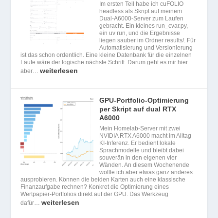
Im ersten Teil habe ich cuFOLIO
headless als Skript auf meinem
Dual-A6000-Server zum Laufen
gebracht. Ein kleines run_cvar.py,
ein uv run, und die Ergebnisse
liegen sauber im Ordner results/. Für
Automatisierung und Versionierung
ist das schon ordentlich. Eine kleine Datenbank für die einzelnen
Läufe wäre der logische nächste Schritt. Darum geht es mir hier
weiterlesen
aber…
GPU-Portfolio-Optimierung
per Skript auf dual RTX
A6000
Mein Homelab-Server mit zwei
NVIDIA RTX A6000 macht im Alltag
KI-Inferenz. Er bedient lokale
Sprachmodelle und bleibt dabei
souverän in den eigenen vier
Wänden. An diesem Wochenende
wollte ich aber etwas ganz anderes
ausprobieren. Können die beiden Karten auch eine klassische
Finanzaufgabe rechnen? Konkret die Optimierung eines
Wertpapier-Portfolios direkt auf der GPU. Das Werkzeug
weiterlesen
dafür…