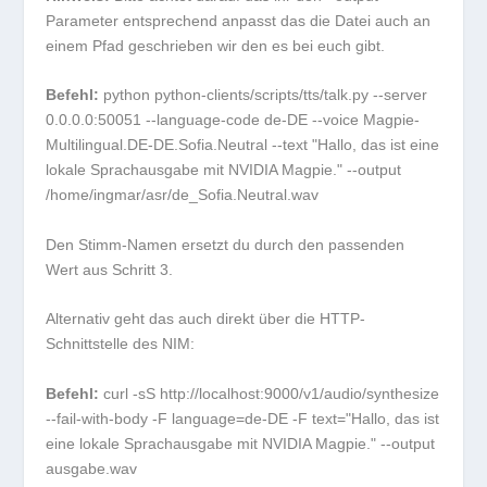
Parameter entsprechend anpasst das die Datei auch an
einem Pfad geschrieben wir den es bei euch gibt.
Befehl:
python python-clients/scripts/tts/talk.py --server
0.0.0.0:50051 --language-code de-DE --voice Magpie-
Multilingual.DE-DE.Sofia.Neutral --text "Hallo, das ist eine
lokale Sprachausgabe mit NVIDIA Magpie." --output
/home/ingmar/asr/de_Sofia.Neutral.wav
Den Stimm-Namen ersetzt du durch den passenden
Wert aus Schritt 3.
Alternativ geht das auch direkt über die HTTP-
Schnittstelle des NIM:
Befehl:
curl -sS http://localhost:9000/v1/audio/synthesize
--fail-with-body -F language=de-DE -F text="Hallo, das ist
eine lokale Sprachausgabe mit NVIDIA Magpie." --output
ausgabe.wav