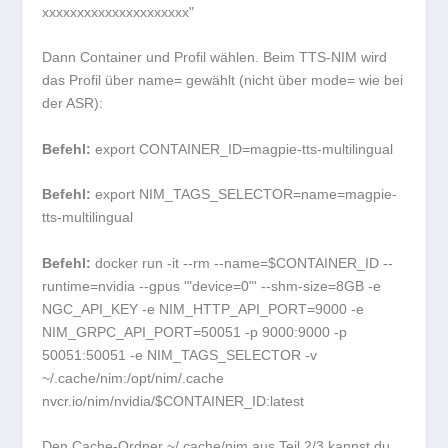
xxxxxxxxxxxxxxxxxxxxx"
Dann Container und Profil wählen. Beim TTS-NIM wird
das Profil über
name=
gewählt (nicht über
mode=
wie bei
der ASR):
Befehl:
export CONTAINER_ID=magpie-tts-multilingual
Befehl:
export NIM_TAGS_SELECTOR=name=magpie-
tts-multilingual
Befehl:
docker run -it --rm --name=$CONTAINER_ID --
runtime=nvidia --gpus '"device=0"' --shm-size=8GB -e
NGC_API_KEY -e NIM_HTTP_API_PORT=9000 -e
NIM_GRPC_API_PORT=50051 -p 9000:9000 -p
50051:50051 -e NIM_TAGS_SELECTOR -v
~/.cache/nim:/opt/nim/.cache
nvcr.io/nim/nvidia/$CONTAINER_ID:latest
Den Cache-Ordner
~/.cache/nim
aus Teil 2/3 kannst du