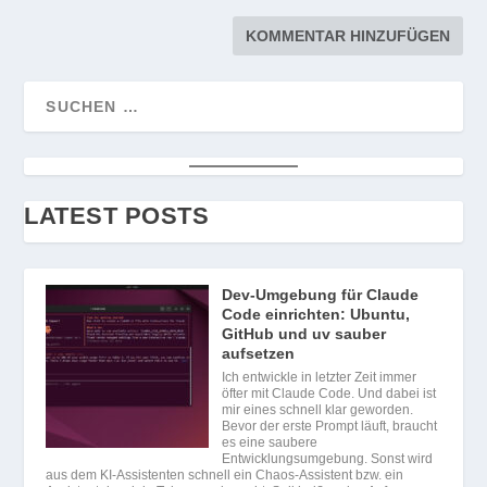
LATEST POSTS
Dev-Umgebung für Claude
Code einrichten: Ubuntu,
GitHub und uv sauber
aufsetzen
Ich entwickle in letzter Zeit immer
öfter mit Claude Code. Und dabei ist
mir eines schnell klar geworden.
Bevor der erste Prompt läuft, braucht
es eine saubere
Entwicklungsumgebung. Sonst wird
aus dem KI-Assistenten schnell ein Chaos-Assistent bzw. ein