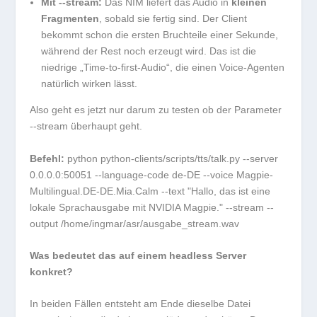
Mit
--stream
:
Das NIM liefert das Audio in
kleinen
Fragmenten
, sobald sie fertig sind. Der Client
bekommt schon die ersten Bruchteile einer Sekunde,
während der Rest noch erzeugt wird. Das ist die
niedrige „Time-to-first-Audio“, die einen Voice-Agenten
natürlich wirken lässt.
Also geht es jetzt nur darum zu testen ob der Parameter
--stream
überhaupt geht.
Befehl:
python python-clients/scripts/tts/talk.py --server
0.0.0.0:50051 --language-code de-DE --voice Magpie-
Multilingual.DE-DE.Mia.Calm --text "Hallo, das ist eine
lokale Sprachausgabe mit NVIDIA Magpie." --stream --
output /home/ingmar/asr/ausgabe_stream.wav
Was bedeutet das auf einem headless Server
konkret?
In beiden Fällen entsteht am Ende dieselbe Datei