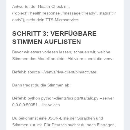
Antwortet der Health-Check mit
{"object":"health.response","message":"ready","status":"r
eady"}
, steht dein TTS-Microservice.
SCHRITT 3: VERFÜGBARE
STIMMEN AUFLISTEN
Bevor wir etwas vorlesen lassen, schauen wir, welche
Stimmen das Modell anbietet. Aktiviere zuerst die venv:
Befehl:
source ~/venvs/riva-client/bin/activate
Dann fragst du die Stimmen ab:
Befehl:
python python-clients/scripts/tts/talk.py --server
0.0.0.0:50051 --list-voices
Du bekommst eine JSON-Liste der Sprachen und
Stimmen zurück. Für Deutsch suchst du nach Einträgen,