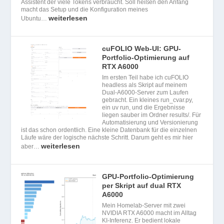
Assistent der viele Tokens verbraucht. Soll heißen den Anfang
macht das Setup und die Konfiguration meines
weiterlesen
Ubuntu…
cuFOLIO Web-UI: GPU-
Portfolio-Optimierung auf
RTX A6000
Im ersten Teil habe ich cuFOLIO
headless als Skript auf meinem
Dual-A6000-Server zum Laufen
gebracht. Ein kleines run_cvar.py,
ein uv run, und die Ergebnisse
liegen sauber im Ordner results/. Für
Automatisierung und Versionierung
ist das schon ordentlich. Eine kleine Datenbank für die einzelnen
Läufe wäre der logische nächste Schritt. Darum geht es mir hier
weiterlesen
aber…
GPU-Portfolio-Optimierung
per Skript auf dual RTX
A6000
Mein Homelab-Server mit zwei
NVIDIA RTX A6000 macht im Alltag
KI-Inferenz. Er bedient lokale