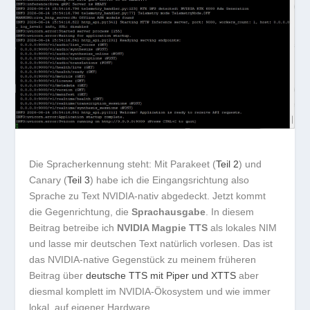
Die Spracherkennung steht: Mit Parakeet (
Teil 2
) und
Canary (
Teil 3
) habe ich die Eingangsrichtung also
Sprache zu Text NVIDIA-nativ abgedeckt. Jetzt kommt
die Gegenrichtung, die
Sprachausgabe
. In diesem
Beitrag betreibe ich
NVIDIA Magpie TTS
als lokales NIM
und lasse mir deutschen Text natürlich vorlesen. Das ist
das NVIDIA-native Gegenstück zu meinem früheren
Beitrag über
deutsche TTS mit Piper und XTTS
aber
diesmal komplett im NVIDIA-Ökosystem und wie immer
lokal, auf eigener Hardware.