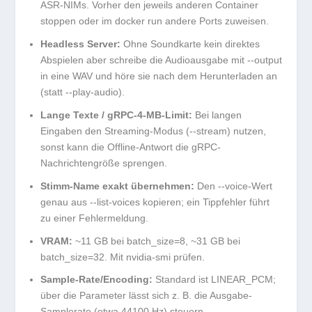
ASR-NIMs. Vorher den jeweils anderen Container
stoppen oder im
docker run
andere Ports zuweisen.
Headless Server:
Ohne Soundkarte kein direktes
Abspielen aber schreibe die Audioausgabe mit
--output
in eine WAV und höre sie nach dem Herunterladen an
(statt
--play-audio
).
Lange Texte / gRPC-4-MB-Limit:
Bei langen
Eingaben den Streaming-Modus (
--stream
) nutzen,
sonst kann die Offline-Antwort die gRPC-
Nachrichtengröße sprengen.
Stimm-Name exakt übernehmen:
Den
--voice
-Wert
genau aus
--list-voices
kopieren; ein Tippfehler führt
zu einer Fehlermeldung.
VRAM:
~11 GB bei
batch_size=8
, ~31 GB bei
batch_size=32
. Mit
nvidia-smi
prüfen.
Sample-Rate/Encoding:
Standard ist
LINEAR_PCM
;
über die Parameter lässt sich z. B. die Ausgabe-
Samplerate (etwa 44100 Hz) steuern.