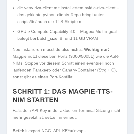
die venv
riva-client
mit installiertem
nvidia-riva-client
–
das geklonte
python-clients
-Repo bringt unter
scripts/tts/
auch die TTS-Skripte mit
GPU ≥ Compute Capability 8.0 – Magpie Multilingual
belegt bei
batch_size=8
rund 11 GB VRAM
Neu installieren musst du also nichts.
Wichtig nur:
Magpie nutzt dieselben Ports (9000/50051) wie die ASR-
NIMs. Stoppe vor diesem Schritt einen eventuell noch
laufenden Parakeet- oder Canary-Container (
Strg + C
),
sonst gibt es einen Port-Konflikt.
SCHRITT 1: DAS MAGPIE-TTS-
NIM STARTEN
Falls dein API-Key in der aktuellen Terminal-Sitzung nicht
mehr gesetzt ist, setze ihn erneut:
Befehl:
export NGC_API_KEY="nvapi-