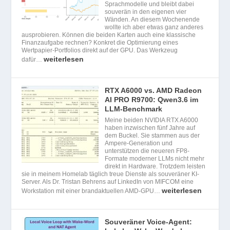
Sprachmodelle und bleibt dabei
souverän in den eigenen vier
Wänden. An diesem Wochenende
wollte ich aber etwas ganz anderes
ausprobieren. Können die beiden Karten auch eine klassische
Finanzaufgabe rechnen? Konkret die Optimierung eines
Wertpapier-Portfolios direkt auf der GPU. Das Werkzeug
weiterlesen
dafür…
RTX A6000 vs. AMD Radeon
AI PRO R9700: Qwen3.6 im
LLM-Benchmark
Meine beiden NVIDIA RTX A6000
haben inzwischen fünf Jahre auf
dem Buckel. Sie stammen aus der
Ampere-Generation und
unterstützen die neueren FP8-
Formate moderner LLMs nicht mehr
direkt in Hardware. Trotzdem leisten
sie in meinem Homelab täglich treue Dienste als souveräner KI-
Server. Als Dr. Tristan Behrens auf LinkedIn von MIFCOM eine
weiterlesen
Workstation mit einer brandaktuellen AMD-GPU…
Souveräner Voice-Agent: