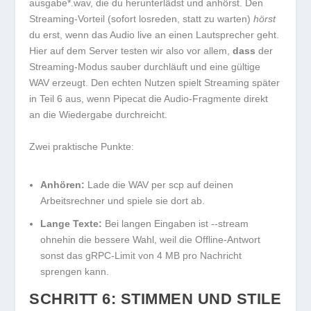
ausgabe*.wav
, die du herunterlädst und anhörst. Den
Streaming-Vorteil (sofort losreden, statt zu warten)
hörst
du erst, wenn das Audio live an einen Lautsprecher geht.
Hier auf dem Server testen wir also vor allem,
dass
der
Streaming-Modus sauber durchläuft und eine gültige
WAV erzeugt. Den echten Nutzen spielt Streaming später
in Teil 6 aus, wenn Pipecat die Audio-Fragmente direkt
an die Wiedergabe durchreicht.
Zwei praktische Punkte:
Anhören:
Lade die WAV per
scp
auf deinen
Arbeitsrechner und spiele sie dort ab.
Lange Texte:
Bei langen Eingaben ist
--stream
ohnehin die bessere Wahl, weil die Offline-Antwort
sonst das gRPC-Limit von 4 MB pro Nachricht
sprengen kann.
SCHRITT 6: STIMMEN UND STILE