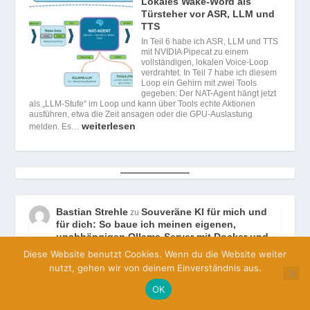
Lokales Wake-Word als
Türsteher vor ASR, LLM und
TTS
In Teil 6 habe ich ASR, LLM und TTS
mit NVIDIA Pipecat zu einem
vollständigen, lokalen Voice-Loop
verdrahtet. In Teil 7 habe ich diesem
Loop ein Gehirn mit zwei Tools
gegeben: Der NAT-Agent hängt jetzt
als „LLM-Stufe“ im Loop und kann über Tools echte Aktionen
ausführen, etwa die Zeit ansagen oder die GPU-Auslastung
weiterlesen
melden. Es…
Bastian Strehle
Souveräne KI für mich und
zu
für dich: So baue ich meinen eigenen,
unabhängigen Ollama-Server mit Docker und
NVIDIA GPU-Power
Diese Website benutzt Cookies. Wenn du die Website weiter
Oktober 4, 2025
nutzt, gehen wir von deinem Einverständnis aus.
Ein toller Guide der leicht zugänglich und verständlich ist. Perfekt
für ein kleines Side-Project geeignet. Aktuell half mir noch mein…
OK