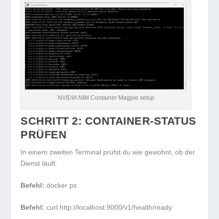
NVIDIA NIM Container Magpie setup
SCHRITT 2: CONTAINER-STATUS
PRÜFEN
In einem zweiten Terminal prüfst du wie gewohnt, ob der
Dienst läuft.
Befehl:
docker ps
Befehl:
curl http://localhost:9000/v1/health/ready