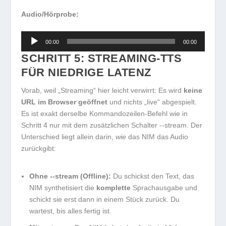
Audio/Hörprobe:
Audio-
00:00
00:00
Player
SCHRITT 5: STREAMING-TTS
FÜR NIEDRIGE LATENZ
Vorab, weil „Streaming“ hier leicht verwirrt: Es wird
keine
URL im Browser geöffnet
und nichts „live“ abgespielt.
Es ist exakt derselbe Kommandozeilen-Befehl wie in
Schritt 4 nur mit dem zusätzlichen Schalter
--stream
. Der
Unterschied liegt allein darin,
wie
das NIM das Audio
zurückgibt:
Ohne
--stream
(Offline):
Du schickst den Text, das
NIM synthetisiert die
komplette
Sprachausgabe und
schickt sie erst dann in einem Stück zurück. Du
wartest, bis alles fertig ist.