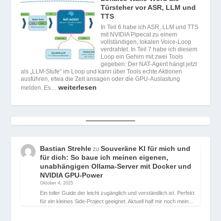
Türsteher vor ASR, LLM und
TTS
In Teil 6 habe ich ASR, LLM und TTS
mit NVIDIA Pipecat zu einem
vollständigen, lokalen Voice-Loop
verdrahtet. In Teil 7 habe ich diesem
Loop ein Gehirn mit zwei Tools
gegeben: Der NAT-Agent hängt jetzt
als „LLM-Stufe“ im Loop und kann über Tools echte Aktionen
ausführen, etwa die Zeit ansagen oder die GPU-Auslastung
weiterlesen
melden. Es…
Bastian Strehle
Souveräne KI für mich und
zu
für dich: So baue ich meinen eigenen,
unabhängigen Ollama-Server mit Docker und
NVIDIA GPU-Power
Oktober 4, 2025
Ein toller Guide der leicht zugänglich und verständlich ist. Perfekt
für ein kleines Side-Project geeignet. Aktuell half mir noch mein…