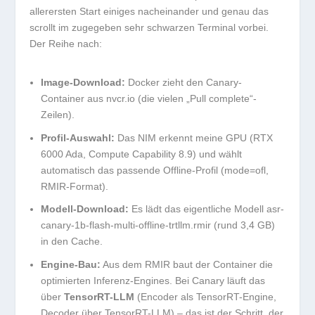
allerersten Start einiges nacheinander und genau das
scrollt im zugegeben sehr schwarzen Terminal vorbei.
Der Reihe nach:
Image-Download:
Docker zieht den Canary-
Container aus
nvcr.io
(die vielen „Pull complete“-
Zeilen).
Profil-Auswahl:
Das NIM erkennt meine GPU (RTX
6000 Ada, Compute Capability 8.9) und wählt
automatisch das passende Offline-Profil (
mode=ofl
,
RMIR-Format).
Modell-Download:
Es lädt das eigentliche Modell
asr-
canary-1b-flash-multi-offline-trtllm.rmir
(rund 3,4 GB)
in den Cache.
Engine-Bau:
Aus dem RMIR baut der Container die
optimierten Inferenz-Engines. Bei Canary läuft das
über
TensorRT-LLM
(Encoder als TensorRT-Engine,
Decoder über TensorRT-LLM) – das ist der Schritt, der