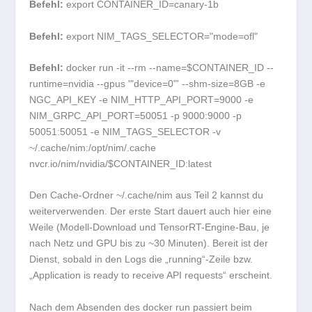
Befehl:
export CONTAINER_ID=canary-1b
Befehl:
export NIM_TAGS_SELECTOR="mode=ofl"
Befehl:
docker run -it --rm --name=$CONTAINER_ID --
runtime=nvidia --gpus '"device=0"' --shm-size=8GB -e
NGC_API_KEY -e NIM_HTTP_API_PORT=9000 -e
NIM_GRPC_API_PORT=50051 -p 9000:9000 -p
50051:50051 -e NIM_TAGS_SELECTOR -v
~/.cache/nim:/opt/nim/.cache
nvcr.io/nim/nvidia/$CONTAINER_ID:latest
Den Cache-Ordner
~/.cache/nim
aus Teil 2 kannst du
weiterverwenden. Der erste Start dauert auch hier eine
Weile (Modell-Download und TensorRT-Engine-Bau, je
nach Netz und GPU bis zu ~30 Minuten). Bereit ist der
Dienst, sobald in den Logs die „running“-Zeile bzw.
„Application is ready to receive API requests“ erscheint.
Nach dem Absenden des docker run passiert beim