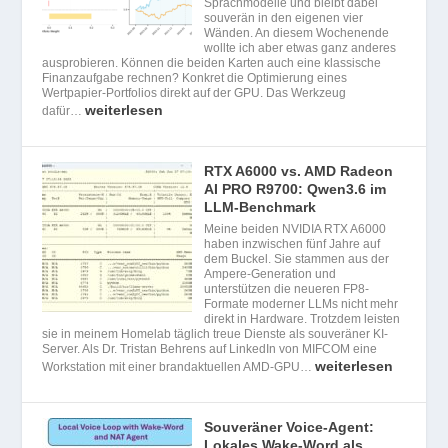
Sprachmodelle und bleibt dabei
souverän in den eigenen vier
Wänden. An diesem Wochenende
wollte ich aber etwas ganz anderes
ausprobieren. Können die beiden Karten auch eine klassische
Finanzaufgabe rechnen? Konkret die Optimierung eines
Wertpapier-Portfolios direkt auf der GPU. Das Werkzeug
weiterlesen
dafür…
RTX A6000 vs. AMD Radeon
AI PRO R9700: Qwen3.6 im
LLM-Benchmark
Meine beiden NVIDIA RTX A6000
haben inzwischen fünf Jahre auf
dem Buckel. Sie stammen aus der
Ampere-Generation und
unterstützen die neueren FP8-
Formate moderner LLMs nicht mehr
direkt in Hardware. Trotzdem leisten
sie in meinem Homelab täglich treue Dienste als souveräner KI-
Server. Als Dr. Tristan Behrens auf LinkedIn von MIFCOM eine
weiterlesen
Workstation mit einer brandaktuellen AMD-GPU…
Souveräner Voice-Agent:
Lokales Wake-Word als