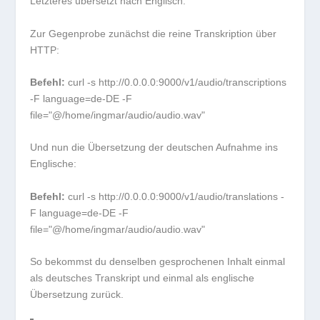
Letzteres übersetzt nach Englisch.
Zur Gegenprobe zunächst die reine Transkription über
HTTP:
Befehl:
curl -s http://0.0.0.0:9000/v1/audio/transcriptions
-F language=de-DE -F
file="@/home/ingmar/audio/audio.wav"
Und nun die Übersetzung der deutschen Aufnahme ins
Englische:
Befehl:
curl -s http://0.0.0.0:9000/v1/audio/translations -
F language=de-DE -F
file="@/home/ingmar/audio/audio.wav"
So bekommst du denselben gesprochenen Inhalt einmal
als deutsches Transkript und einmal als englische
Übersetzung zurück.