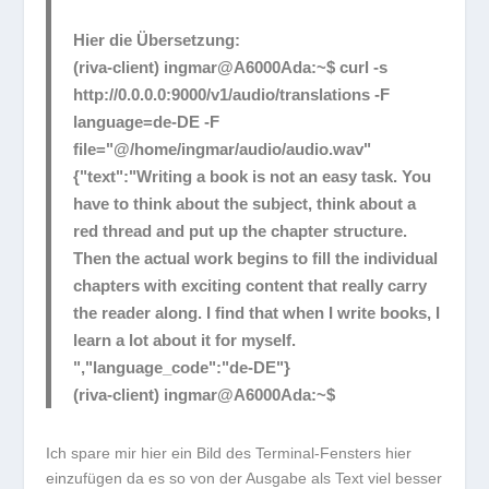
Hier die Übersetzung:
(riva-client) ingmar@A6000Ada:~$ curl -s
http://0.0.0.0:9000/v1/audio/translations -F
language=de-DE -F
file="@/home/ingmar/audio/audio.wav"
{"text":"Writing a book is not an easy task. You
have to think about the subject, think about a
red thread and put up the chapter structure.
Then the actual work begins to fill the individual
chapters with exciting content that really carry
the reader along. I find that when I write books, I
learn a lot about it for myself.
","language_code":"de-DE"}
(riva-client) ingmar@A6000Ada:~$
Ich spare mir hier ein Bild des Terminal-Fensters hier
einzufügen da es so von der Ausgabe als Text viel besser