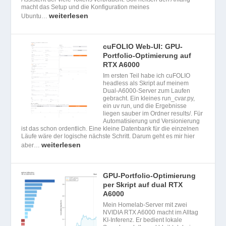
macht das Setup und die Konfiguration meines
weiterlesen
Ubuntu…
cuFOLIO Web-UI: GPU-
Portfolio-Optimierung auf
RTX A6000
Im ersten Teil habe ich cuFOLIO
headless als Skript auf meinem
Dual-A6000-Server zum Laufen
gebracht. Ein kleines run_cvar.py,
ein uv run, und die Ergebnisse
liegen sauber im Ordner results/. Für
Automatisierung und Versionierung
ist das schon ordentlich. Eine kleine Datenbank für die einzelnen
Läufe wäre der logische nächste Schritt. Darum geht es mir hier
weiterlesen
aber…
GPU-Portfolio-Optimierung
per Skript auf dual RTX
A6000
Mein Homelab-Server mit zwei
NVIDIA RTX A6000 macht im Alltag
KI-Inferenz. Er bedient lokale