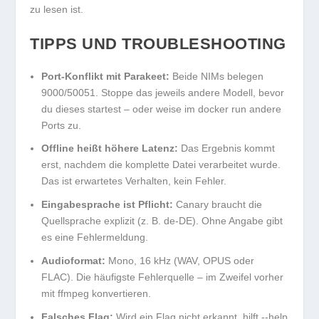
zu lesen ist.
TIPPS UND TROUBLESHOOTING
Port-Konflikt mit Parakeet:
Beide NIMs belegen
9000/50051. Stoppe das jeweils andere Modell, bevor
du dieses startest – oder weise im
docker run
andere
Ports zu.
Offline heißt höhere Latenz:
Das Ergebnis kommt
erst, nachdem die komplette Datei verarbeitet wurde.
Das ist erwartetes Verhalten, kein Fehler.
Eingabesprache ist Pflicht:
Canary braucht die
Quellsprache explizit (z. B.
de-DE
). Ohne Angabe gibt
es eine Fehlermeldung.
Audioformat:
Mono, 16 kHz (WAV, OPUS oder
FLAC). Die häufigste Fehlerquelle – im Zweifel vorher
mit ffmpeg konvertieren.
Falsches Flag:
Wird ein Flag nicht erkannt, hilft
--help