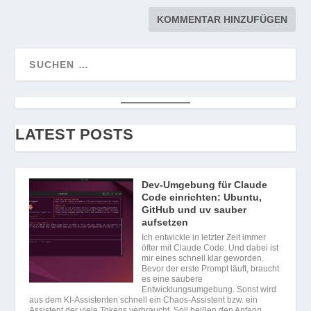
LATEST POSTS
Dev-Umgebung für Claude
Code einrichten: Ubuntu,
GitHub und uv sauber
aufsetzen
Ich entwickle in letzter Zeit immer
öfter mit Claude Code. Und dabei ist
mir eines schnell klar geworden.
Bevor der erste Prompt läuft, braucht
es eine saubere
Entwicklungsumgebung. Sonst wird
aus dem KI-Assistenten schnell ein Chaos-Assistent bzw. ein
Assistent der viele Tokens verbraucht. Soll heißen den Anfang