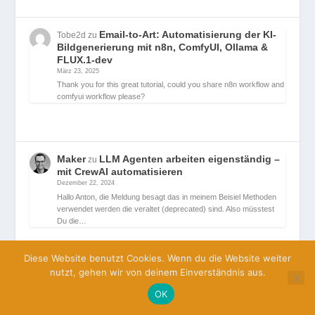
Email-to-Art: Automatisierung der KI-
Tobe2d
zu
Bildgenerierung mit n8n, ComfyUI, Ollama &
FLUX.1-dev
März 23, 2025
Thank you for this great tutorial, could you share n8n workflow and
comfyui workflow please?
Maker
LLM Agenten arbeiten eigenständig –
zu
mit CrewAI automatisieren
Dezember 22, 2024
Hallo Anton, die Meldung besagt das in meinem Beisiel Methoden
verwendet werden die veraltet (deprecated) sind. Also müsstest
Du die…
Diese Website benutzt Cookies. Wenn du die Website weiter
nutzt, gehen wir von deinem Einverständnis aus.
LLM Agenten arbeiten eigenständig –
Anton
zu
OK
mit CrewAI automatisieren
November 8, 2024