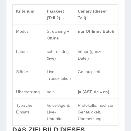
Kriterium
Parakeet
Canary (dieser
(Teil 2)
Teil)
Modus
Streaming +
nur Offline / Batch
Offline
Latenz
sehr niedrig
höher (ganze
(live)
Datei)
Stärke
Live-
Genauigkeit
Transkription
Übersetzung
nein
ja (AST, de↔en)
Typischer
Voice-Agent,
Protokolle, höchste
Einsatz
Live-
Genauigkeit,
Untertitel
Übersetzung
DAS ZIELBILD DIESES