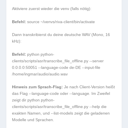
Aktiviere zuerst wieder die venv (falls nötig):
Befehl:
source ~/venvs/riva-client/bin/activate
Dann transkribierst du deine deutsche WAV (Mono, 16
kHz):
Befehl:
python python-
clients/scripts/asr/transcribe_file_offline.py --server
0.0.0.0:50051 --language-code de-DE --input-file
/home/ingmar/audio/audio.wav
Hinweis zum Sprach-Flag:
Je nach Client-Version heißt
das Flag
--language-code
oder
--language
. Im Zweifel
zeigt dir
python python-
clients/scripts/asr/transcribe_file_offline.py --help
die
exakten Namen, und
--list-models
zeigt die geladenen
Modelle und Sprachen.