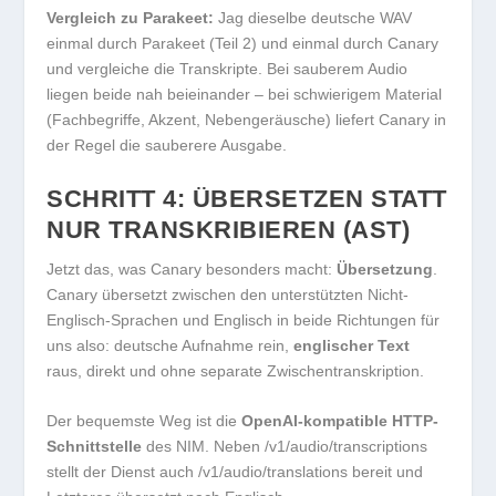
Vergleich zu Parakeet:
Jag dieselbe deutsche WAV
einmal durch Parakeet (Teil 2) und einmal durch Canary
und vergleiche die Transkripte. Bei sauberem Audio
liegen beide nah beieinander – bei schwierigem Material
(Fachbegriffe, Akzent, Nebengeräusche) liefert Canary in
der Regel die sauberere Ausgabe.
SCHRITT 4: ÜBERSETZEN STATT
NUR TRANSKRIBIEREN (AST)
Jetzt das, was Canary besonders macht:
Übersetzung
.
Canary übersetzt zwischen den unterstützten Nicht-
Englisch-Sprachen und Englisch in beide Richtungen für
uns also: deutsche Aufnahme rein,
englischer Text
raus, direkt und ohne separate Zwischentranskription.
Der bequemste Weg ist die
OpenAI-kompatible HTTP-
Schnittstelle
des NIM. Neben
/v1/audio/transcriptions
stellt der Dienst auch
/v1/audio/translations
bereit und