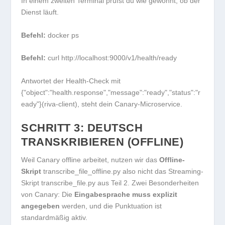
In einem zweiten Terminal prüfst du wie gewohnt, ob der
Dienst läuft.
Befehl:
docker ps
Befehl:
curl http://localhost:9000/v1/health/ready
Antwortet der Health-Check mit
{"object":"health.response","message":"ready","status":"r
eady"}(riva-client)
, steht dein Canary-Microservice.
SCHRITT 3: DEUTSCH
TRANSKRIBIEREN (OFFLINE)
Weil Canary offline arbeitet, nutzen wir das
Offline-
Skript
transcribe_file_offline.py
also nicht das Streaming-
Skript
transcribe_file.py
aus Teil 2. Zwei Besonderheiten
von Canary: Die
Eingabesprache muss explizit
angegeben
werden, und die Punktuation ist
standardmäßig aktiv.