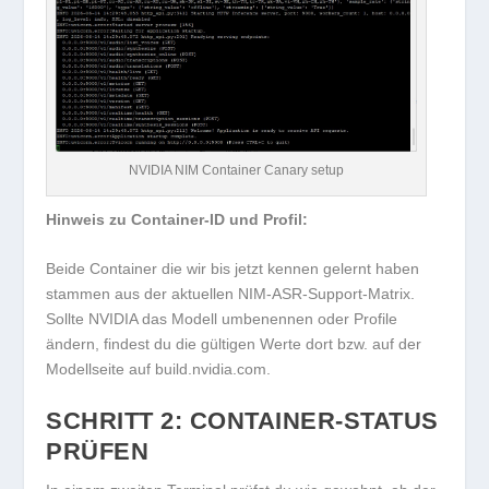
NVIDIA NIM Container Canary setup
Hinweis zu Container-ID und Profil:
Beide Container die wir bis jetzt kennen gelernt haben
stammen aus der aktuellen NIM-ASR-Support-Matrix.
Sollte NVIDIA das Modell umbenennen oder Profile
ändern, findest du die gültigen Werte dort bzw. auf der
Modellseite auf
build.nvidia.com
.
SCHRITT 2: CONTAINER-STATUS
PRÜFEN