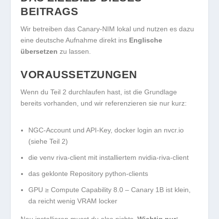
BEITRAGS
Wir betreiben das Canary-NIM lokal und nutzen es dazu
eine deutsche Aufnahme direkt ins
Englische
übersetzen
zu lassen.
VORAUSSETZUNGEN
Wenn du Teil 2 durchlaufen hast, ist die Grundlage
bereits vorhanden, und wir referenzieren sie nur kurz:
NGC-Account und API-Key,
docker login
an
nvcr.io
(siehe Teil 2)
die venv
riva-client
mit installiertem
nvidia-riva-client
das geklonte Repository
python-clients
GPU ≥ Compute Capability 8.0 – Canary 1B ist klein,
da reicht wenig VRAM locker
Neu installieren musst du also nichts.
Wichtig nur: