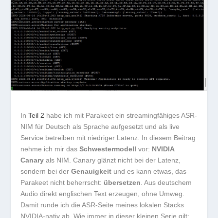
In
Teil 2
habe ich mit Parakeet ein streamingfähiges ASR-
NIM für Deutsch als Sprache aufgesetzt und als live
Service betreiben mit niedriger Latenz. In diesem Beitrag
nehme ich mir das
Schwestermodell
vor:
NVIDIA
Canary
als NIM. Canary glänzt nicht bei der Latenz,
sondern bei der
Genauigkeit
und es kann etwas, das
Parakeet nicht beherrscht:
übersetzen
. Aus deutschem
Audio direkt englischen Text erzeugen, ohne Umweg.
Damit runde ich die ASR-Seite meines lokalen Stacks
NVIDIA-nativ ab. Wie immer in dieser kleinen Serie gilt: