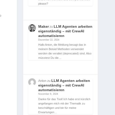
please?
o
Maker
LLM Agenten arbeiten
zu
eigenständig – mit CrewAI
automatisieren
Dezember 22, 2024
.
Hallo Anton, die Meldung besagt das in
meinem Beisiel Methoden verwendet
werden die veraltet (deprecated) sind. Also
müsstest Du die…
LLM Agenten arbeiten
Anton
zu
eigenständig – mit CrewAI
automatisieren
November 8, 2024
Danke für das Tool! Ich habe erst kürzlich
angefangen mich mit der Thematik zu
beschäftigen und bin für meine
Erwartungen…