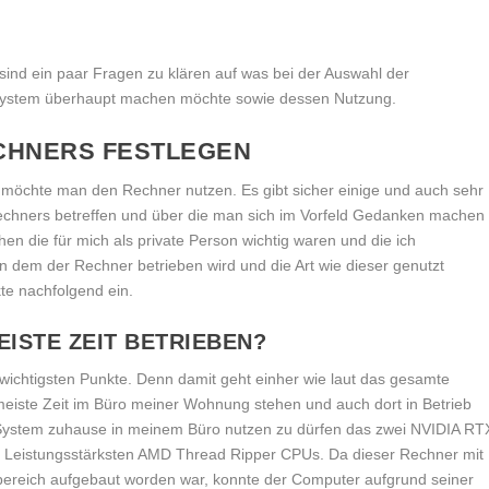
ind ein paar Fragen zu klären auf was bei der Auswahl der
 System überhaupt machen möchte sowie dessen Nutzung.
CHNERS FESTLEGEN
 möchte man den Rechner nutzen. Es gibt sicher einige und auch sehr
 Rechners betreffen und über die man sich im Vorfeld Gedanken machen
hen die für mich als private Person wichtig waren und die ich
an dem der Rechner betrieben wird und die Art wie dieser genutzt
te nachfolgend ein.
ISTE ZEIT BETRIEBEN?
wichtigsten Punkte. Denn damit geht einher wie laut das gesamte
 meiste Zeit im Büro meiner Wohnung stehen und auch dort in Betrieb
in System zuhause in meinem Büro nutzen zu dürfen das zwei NVIDIA RT
er Leistungsstärksten AMD Thread Ripper CPUs. Da dieser Rechner mit
eich aufgebaut worden war, konnte der Computer aufgrund seiner