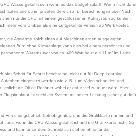
e GPU Wassergekühlt sein wenn es das Budget zuläßt. Wenn nicht dan
r Last laufen und ob im privaten Bereich z. B. Berechnungen über Nacht
ichen nur die CPU mit einem geschlossenen Kühlsystem zu kühlen.
lich mehr vom Umbau als eine Luftgekühlte Version ab Werk kostet.
ähnt, die Abwärme solch eines auf Maschinenlernen ausgelegten
eigenen Büro ohne Klimaanlage kann dies bei einem persönlich und
 permanente Wäremzuvor von ca. 400 Watt heizt ein 11 m² im Laufe
 hier Schritt für Schritt beschreibe, nicht nur für Deep Learning
e Aufgaben eingesetzt werden wie z. B. zum Video schneiden und
schlicht als Office Rechner wobei er dafür viel zu teuer wäre. Aber
 Flugsimulator ist sochl ein System mit seiner Leistung sicher gut dafü
und Forschungsbetrieb Betrieb gentutz und die Grafikkarte nur hin und
wohl aus, wenn die CPU Wassergekühlt ist und die Grafikkarte nicht. So
leise und kann unter dem Schreibtisch stehen ohne für die