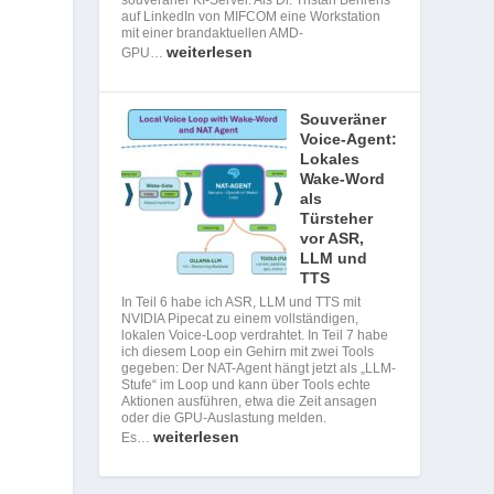
auf LinkedIn von MIFCOM eine Workstation
mit einer brandaktuellen AMD-
weiterlesen
GPU…
Souveräner
Voice-Agent:
Lokales
Wake-Word
als
Türsteher
vor ASR,
LLM und
TTS
In Teil 6 habe ich ASR, LLM und TTS mit
NVIDIA Pipecat zu einem vollständigen,
lokalen Voice-Loop verdrahtet. In Teil 7 habe
ich diesem Loop ein Gehirn mit zwei Tools
gegeben: Der NAT-Agent hängt jetzt als „LLM-
Stufe“ im Loop und kann über Tools echte
Aktionen ausführen, etwa die Zeit ansagen
oder die GPU-Auslastung melden.
weiterlesen
Es…