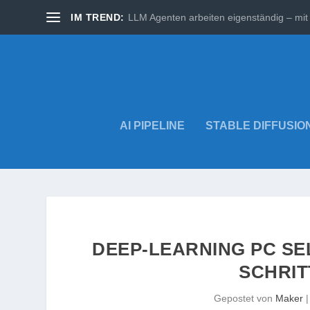
IM TREND:
LLM Agenten arbeiten eigenständig – mit 
AI PIPELINE
STABLE DIFFUSIO
DEEP-LEARNING PC SE
SCHRIT
Gepostet von
Maker