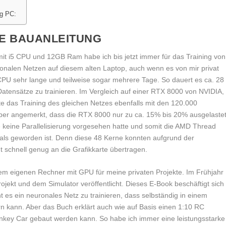
ng PC:
E BAUANLEITUNG
t i5 CPU und 12GB Ram habe ich bis jetzt immer für das Training von
onalen Netzen auf diesem alten Laptop, auch wenn es von mir privat
CPU sehr lange und teilweise sogar mehrere Tage. So dauert es ca. 28
atensätze zu trainieren. Im Vergleich auf einer RTX 8000 von NVIDIA,
te das Training des gleichen Netzes ebenfalls mit den 120.000
aber angemerkt, dass die RTX 8000 nur zu ca. 15% bis 20% ausgelaste
e keine Parallelisierung vorgesehen hatte und somit die AMD Thread
ls geworden ist. Denn diese 48 Kerne konnten aufgrund der
 schnell genug an die Grafikkarte übertragen.
nem eigenen Rechner mit GPU für meine privaten Projekte. Im Frühjahr
ekt und dem Simulator veröffentlicht. Dieses E-Book beschäftigt sich
es ein neuronales Netz zu trainieren, dass selbständig in einem
n kann. Aber das Buch erklärt auch wie auf Basis einen 1:10 RC
nkey Car gebaut werden kann. So habe ich immer eine leistungsstarke