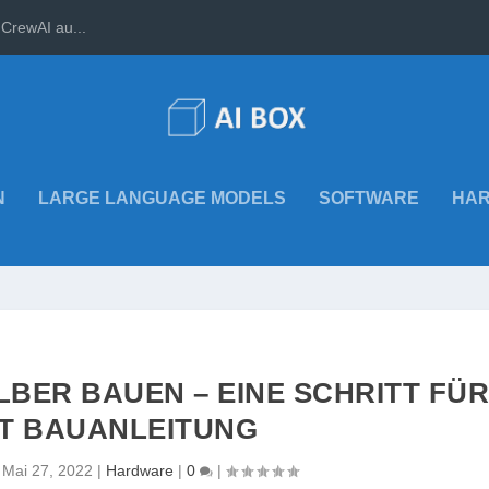
CrewAI au...
N
LARGE LANGUAGE MODELS
SOFTWARE
HA
LBER BAUEN – EINE SCHRITT FÜ
T BAUANLEITUNG
|
Mai 27, 2022
|
Hardware
|
0
|