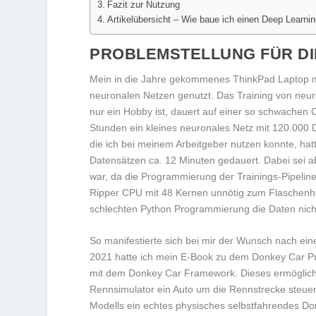
Fazit zur Nutzung
Artikelübersicht – Wie baue ich einen Deep Learni
PROBLEMSTELLUNG FÜR DI
Mein in die Jahre gekommenes ThinkPad Laptop mi
neuronalen Netzen genutzt. Das Training von neur
nur ein Hobby ist, dauert auf einer so schwachen 
Stunden ein kleines neuronales Netz mit 120.000 D
die ich bei meinem Arbeitgeber nutzen konnte, hat
Datensätzen ca. 12 Minuten gedauert. Dabei sei 
war, da die Programmierung der Trainings-Pipelin
Ripper CPU mit 48 Kernen unnötig zum Flaschenha
schlechten Python Programmierung die Daten nicht
So manifestierte sich bei mir der Wunsch nach ei
2021 hatte ich mein E-Book zu dem Donkey Car Proj
mit dem Donkey Car Framework. Dieses ermöglicht 
Rennsimulator ein Auto um die Rennstrecke steuer
Modells ein echtes physisches selbstfahrendes Do