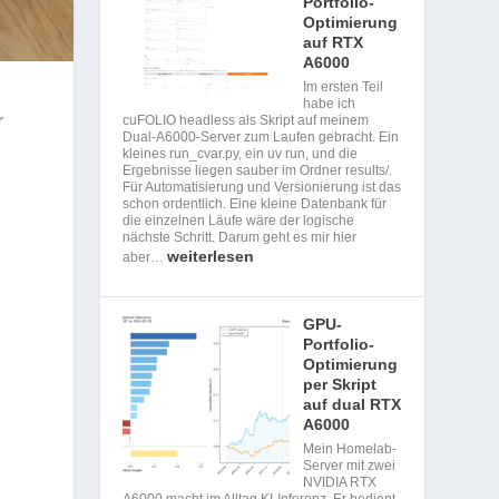
Portfolio-
Optimierung
auf RTX
A6000
Im ersten Teil
habe ich
r
cuFOLIO headless als Skript auf meinem
Dual-A6000-Server zum Laufen gebracht. Ein
kleines run_cvar.py, ein uv run, und die
Ergebnisse liegen sauber im Ordner results/.
Für Automatisierung und Versionierung ist das
schon ordentlich. Eine kleine Datenbank für
die einzelnen Läufe wäre der logische
nächste Schritt. Darum geht es mir hier
weiterlesen
aber…
GPU-
Portfolio-
Optimierung
per Skript
auf dual RTX
A6000
Mein Homelab-
Server mit zwei
NVIDIA RTX
A6000 macht im Alltag KI-Inferenz. Er bedient