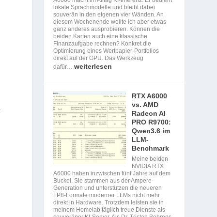
lokale Sprachmodelle und bleibt dabei
souverän in den eigenen vier Wänden. An
diesem Wochenende wollte ich aber etwas
ganz anderes ausprobieren. Können die
beiden Karten auch eine klassische
Finanzaufgabe rechnen? Konkret die
Optimierung eines Wertpapier-Portfolios
direkt auf der GPU. Das Werkzeug
weiterlesen
dafür…
RTX A6000
vs. AMD
t
Radeon AI
PRO R9700:
Qwen3.6 im
LLM-
Benchmark
Meine beiden
NVIDIA RTX
A6000 haben inzwischen fünf Jahre auf dem
Buckel. Sie stammen aus der Ampere-
Generation und unterstützen die neueren
FP8-Formate moderner LLMs nicht mehr
direkt in Hardware. Trotzdem leisten sie in
meinem Homelab täglich treue Dienste als
souveräner KI-Server. Als Dr. Tristan Behrens