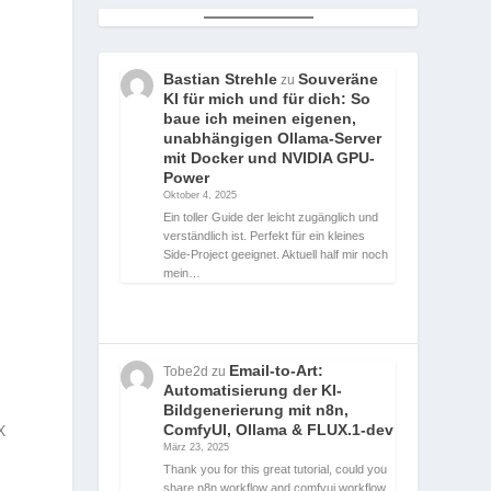
Bastian Strehle
Souveräne
zu
KI für mich und für dich: So
baue ich meinen eigenen,
unabhängigen Ollama-Server
mit Docker und NVIDIA GPU-
Power
Oktober 4, 2025
Ein toller Guide der leicht zugänglich und
verständlich ist. Perfekt für ein kleines
Side-Project geeignet. Aktuell half mir noch
mein…
Email-to-Art:
Tobe2d
zu
Automatisierung der KI-
Bildgenerierung mit n8n,
ComfyUI, Ollama & FLUX.1-dev
X
März 23, 2025
Thank you for this great tutorial, could you
share n8n workflow and comfyui workflow