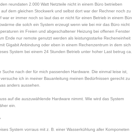
den reundaten 2.000 Watt Netzteile nicht in einem Büro betrieben
 auf dem gleichen Stockwerk und selbst dort war der Rechner noch zu
f war er immer noch so laut das er nicht für einen Betrieb in einem Bür
Abwärme die solch ein System erzeugt wenn wie bei mir das Büro nicht
temperaturen im Freien und abgeschaltener Heizung bei offenen Fenster
m Ende nur remote genutzt werden als leistungsstarke Recheneinheit
er mit Gigabit Anbindung oder eben in einem Rechenzentrum in dem sich
eses System bei einem 24 Stunden Betrieb unter hoher Last betrug ca
ie Suche nach der für mich passenden Hardware. Die einmal leise ist,
nd versuche ich in meiner Bauanleitung meinen Bedürfnissen gerecht zu
etwas anders aussehen.
nfluss auf die auszuwählende Hardware nimmt. Wie wird das System
äher ein.
?
leises System vorraus mit z. B. einer Wasserkühlung aller Komponeten