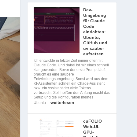
Dev-
Umgebung
für Claude
Code
einrichten:
Ubuntu,
GitHub und
uv sauber
aufsetzen
Ich entwickle in letzter Zeit immer öfter mit
Claude Code. Und dabei ist mir eines schnell
klar geworden. Bevor der erste Prompt läuft,
braucht es eine saubere
Entwicklungsumgebung. Sonst wird aus dem
KI-Assistenten schnell ein Chaos-Assistent
bzw. ein Assistent der viele Tokens
verbraucht. Soll heißen den Anfang macht das
Setup und die Konfiguration meines
weiterlesen
Ubuntu…
cuFOLIO
Web-UI:
GPU-