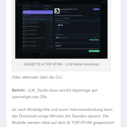
GIGABYTE AI TOP ATOM – LLM Model download
Oder alternativ über die CLI:
Befehl:
./LM_Studio-linux-arm64.AppImage get
openai/gpt-oss-20b
Je nach Modellgröße und eurer Internetanbindung kann
der Download einige Minuten bis Stunden dauern. Die
Modelle werden lokal auf dem AI TOP ATOM gespeichert