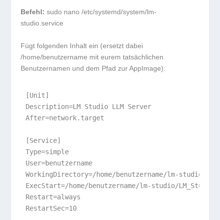
Befehl:
sudo nano /etc/systemd/system/lm-
studio.service
Fügt folgenden Inhalt ein (ersetzt dabei
/home/benutzername
mit eurem tatsächlichen
Benutzernamen und dem Pfad zur AppImage):
[Unit]

Description=LM Studio LLM Server

After=network.target

[Service]

Type=simple

User=benutzername

WorkingDirectory=/home/benutzername/lm-studio

ExecStart=/home/benutzername/lm-studio/LM_Studio-
Restart=always

RestartSec=10
