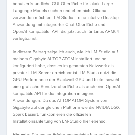
benutzerfreundliche GUI-Oberfläche für lokale Large
Language Models suchen und eben nicht Ollama
verwenden möchten:
LM Studio
– eine intuitive Desktop-
Anwendung mit integrierter Chat-Oberfläche und
OpenAI-kompatibler API, die jetzt auch für Linux ARM64
verfügbar ist.
In diesem Beitrag zeige ich euch, wie ich
LM Studio
auf
meinem Gigabyte AI TOP ATOM installiert und so
konfiguriert habe, dass es im gesamten Netzwerk als
privater LLM-Server erreichbar ist. LM Studio nutzt die
GPU-Performance der Blackwell GPU und bietet sowohl
eine grafische Benutzeroberfläche als auch eine OpenAI-
kompatible API für die Integration in eigene
Anwendungen. Da das AI TOP ATOM System von
Gigabyte auf der gleichen Plattform wie die
NVIDIA DGX
Spark
basiert, funktionieren die offiziellen
Installationsanleitung von LM-Studio hier ebenso.
Hinweis:
Für meine Erfahrungsberichte hier auf meinem