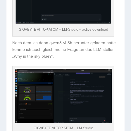
GIGABYTE AI TOP ATOM – LM-Studio – active download
Nach dem ich dann qwen3-vl-8b herunter geladen hatte
konnte ich auch gleich meine Frage an das LLM stellen
„Why is the sky blue?“.
GIGABYTE AI TOP ATOM – LM-Studio