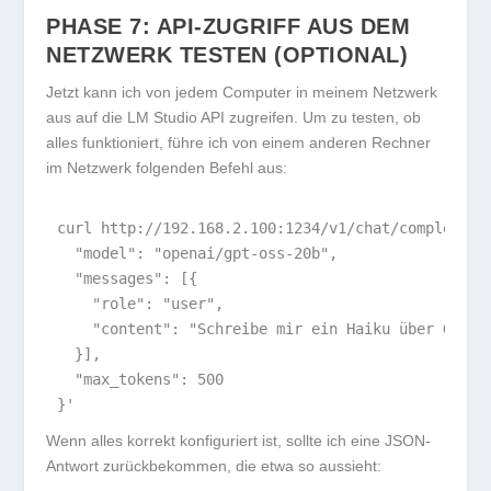
PHASE 7: API-ZUGRIFF AUS DEM
NETZWERK TESTEN (OPTIONAL)
Jetzt kann ich von jedem Computer in meinem Netzwerk
aus auf die LM Studio API zugreifen. Um zu testen, ob
alles funktioniert, führe ich von einem anderen Rechner
im Netzwerk folgenden Befehl aus:
curl http://192.168.2.100:1234/v1/chat/completion
  "model": "openai/gpt-oss-20b",

  "messages": [{

    "role": "user",

    "content": "Schreibe mir ein Haiku über GPUs u
  }],

  "max_tokens": 500

}'
Wenn alles korrekt konfiguriert ist, sollte ich eine JSON-
Antwort zurückbekommen, die etwa so aussieht: