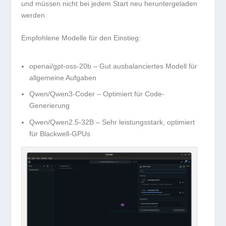
und müssen nicht bei jedem Start neu heruntergeladen
werden.
Empfohlene Modelle für den Einstieg:
openai/gpt-oss-20b
– Gut ausbalanciertes Modell für
allgemeine Aufgaben
Qwen/Qwen3-Coder
– Optimiert für Code-
Generierung
Qwen/Qwen2.5-32B
– Sehr leistungsstark, optimiert
für Blackwell-GPUs