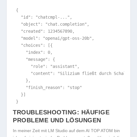
{

  "id": "chatcmpl-...",

  "object": "chat.completion",

  "created": 1234567890,

  "model": "openai/gpt-oss-20b",

  "choices": [{

    "index": 0,

    "message": {

      "role": "assistant",

      "content": "Silizium fließt durch Schaltkre
    },

    "finish_reason": "stop"

  }]

}
TROUBLESHOOTING: HÄUFIGE
PROBLEME UND LÖSUNGEN
In meiner Zeit mit LM Studio auf dem AI TOP ATOM bin