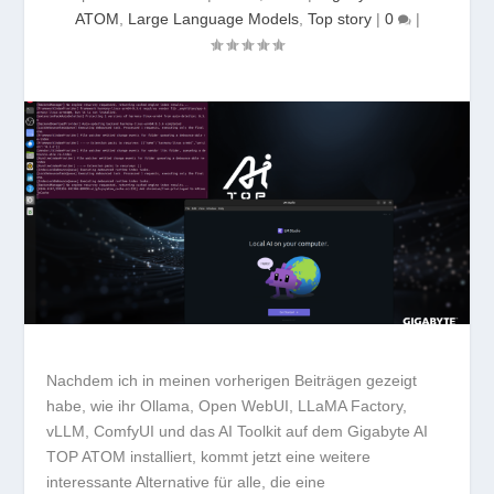
ATOM
,
Large Language Models
,
Top story
|
0
|
Nachdem ich in meinen vorherigen Beiträgen gezeigt
habe, wie ihr Ollama, Open WebUI, LLaMA Factory,
vLLM, ComfyUI und das AI Toolkit auf dem
Gigabyte AI
TOP ATOM
installiert, kommt jetzt eine weitere
interessante Alternative für alle, die eine