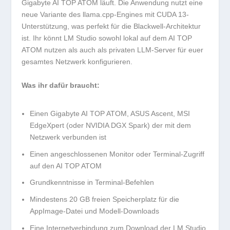
Gigabyte AI TOP ATOM läuft. Die Anwendung nutzt eine
neue Variante des llama.cpp-Engines mit CUDA 13-
Unterstützung, was perfekt für die Blackwell-Architektur
ist. Ihr könnt LM Studio sowohl lokal auf dem AI TOP
ATOM nutzen als auch als privaten LLM-Server für euer
gesamtes Netzwerk konfigurieren.
Was ihr dafür braucht:
Einen Gigabyte AI TOP ATOM, ASUS Ascent, MSI
EdgeXpert (oder NVIDIA DGX Spark) der mit dem
Netzwerk verbunden ist
Einen angeschlossenen Monitor oder Terminal-Zugriff
auf den AI TOP ATOM
Grundkenntnisse in Terminal-Befehlen
Mindestens 20 GB freien Speicherplatz für die
AppImage-Datei und Modell-Downloads
Eine Internetverbindung zum Download der LM Studio