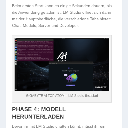
Beim ersten Start kann es einige Sekunden dauern, bis
die Anwendung geladen ist. LM Studio öffnet sich dann
mit der Hauptoberfläche, die verschiedene Tabs bietet:
Chat, Models, Server und Developer.
GIGABYTE AI TOP ATOM – LM-Studio first start
PHASE 4: MODELL
HERUNTERLADEN
Bevor ihr mit LM Studio chatten könnt, müsst ihr ein