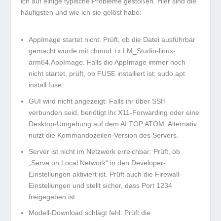
ich auf einige typische Probleme gestoßen. Hier sind die
häufigsten und wie ich sie gelöst habe:
AppImage startet nicht:
Prüft, ob die Datei ausführbar
gemacht wurde mit
chmod +x LM_Studio-linux-
arm64.AppImage
. Falls die AppImage immer noch
nicht startet, prüft, ob FUSE installiert ist:
sudo apt
install fuse
.
GUI wird nicht angezeigt:
Falls ihr über SSH
verbunden seid, benötigt ihr X11-Forwarding oder eine
Desktop-Umgebung auf dem AI TOP ATOM. Alternativ
nutzt die Kommandozeilen-Version des Servers.
Server ist nicht im Netzwerk erreichbar:
Prüft, ob
„Serve on Local Network“ in den Developer-
Einstellungen aktiviert ist. Prüft auch die Firewall-
Einstellungen und stellt sicher, dass Port 1234
freigegeben ist.
Modell-Download schlägt fehl:
Prüft die