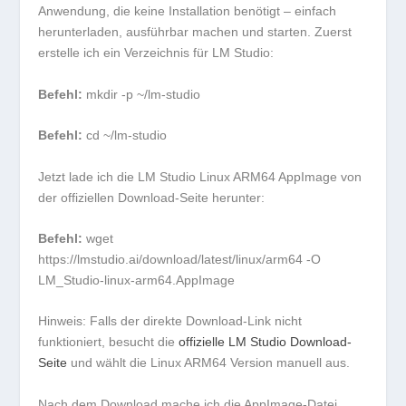
Anwendung, die keine Installation benötigt – einfach
herunterladen, ausführbar machen und starten. Zuerst
erstelle ich ein Verzeichnis für LM Studio:
Befehl:
mkdir -p ~/lm-studio
Befehl:
cd ~/lm-studio
Jetzt lade ich die LM Studio Linux ARM64 AppImage von
der offiziellen Download-Seite herunter:
Befehl:
wget
https://lmstudio.ai/download/latest/linux/arm64 -O
LM_Studio-linux-arm64.AppImage
Hinweis:
Falls der direkte Download-Link nicht
funktioniert, besucht die
offizielle LM Studio Download-
Seite
und wählt die Linux ARM64 Version manuell aus.
Nach dem Download mache ich die AppImage-Datei