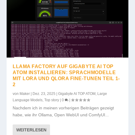
LLAMA FACTORY AUF GIGABYTE AI TOP
ATOM INSTALLIEREN: SPRACHMODELLE
MIT LORA UND QLORA FINE-TUNEN TEIL 1-
2
von
Maker
|
Dez. 23, 2025
|
Gigabyte AI TOP ATOM
,
Large
Language Models
,
Top story
|
0
|
Nachdem ich in meinen vorherigen Beiträgen gezeigt
habe, wie ihr Ollama, Open WebUI und ComfyUI...
WEITERLESEN