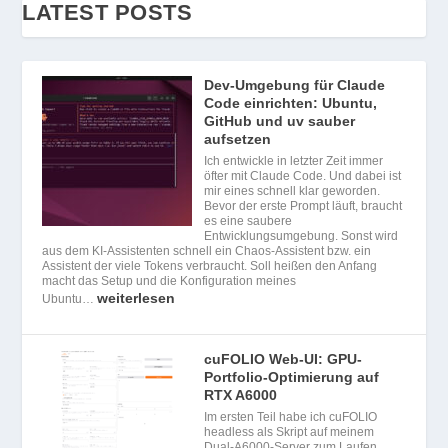
LATEST POSTS
Dev-Umgebung für Claude
Code einrichten: Ubuntu,
GitHub und uv sauber
aufsetzen
Ich entwickle in letzter Zeit immer
öfter mit Claude Code. Und dabei ist
mir eines schnell klar geworden.
Bevor der erste Prompt läuft, braucht
es eine saubere
Entwicklungsumgebung. Sonst wird
aus dem KI-Assistenten schnell ein Chaos-Assistent bzw. ein
Assistent der viele Tokens verbraucht. Soll heißen den Anfang
macht das Setup und die Konfiguration meines
weiterlesen
Ubuntu…
cuFOLIO Web-UI: GPU-
Portfolio-Optimierung auf
RTX A6000
Im ersten Teil habe ich cuFOLIO
headless als Skript auf meinem
Dual-A6000-Server zum Laufen