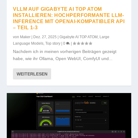
VLLM AUF GIGABYTE AI TOP ATOM
INSTALLIEREN: HOCHPERFORMANTE LLM-
INFERENCE MIT OPENAI-KOMPATIBLER API
– TEIL 1-3
von
Maker
|
Dez. 27, 2025
|
Gigabyte AI TOP ATOM
,
Large
Language Models
,
Top story
|
0
|
Nachdem ich in meinen vorherigen Beiträgen gezeigt
habe, wie ihr Ollama, Open WebUI, ComfyUI und...
WEITERLESEN