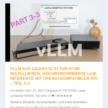
VLLM AUF GIGABYTE AI TOP ATOM
INSTALLIEREN: HOCHPERFORMANTE LLM-
INFERENCE MIT OPENAI-KOMPATIBLER API
– TEIL 3-3
von
Maker
|
Dez. 27, 2025
|
Gigabyte AI TOP ATOM
,
Large
Language Models
,
Top story
|
0
|
Weitere Modelle herunterladen und lokal betreiben
Nachdem ihr in Phase 4 bereits Modelle lokal...