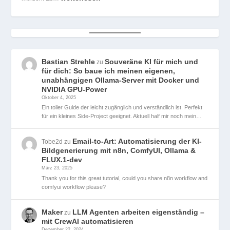
Bastian Strehle
Souveräne KI für mich und
zu
für dich: So baue ich meinen eigenen,
unabhängigen Ollama-Server mit Docker und
NVIDIA GPU-Power
Oktober 4, 2025
Ein toller Guide der leicht zugänglich und verständlich ist. Perfekt
für ein kleines Side-Project geeignet. Aktuell half mir noch mein…
Email-to-Art: Automatisierung der KI-
Tobe2d
zu
Bildgenerierung mit n8n, ComfyUI, Ollama &
FLUX.1-dev
März 23, 2025
Thank you for this great tutorial, could you share n8n workflow and
comfyui workflow please?
Maker
LLM Agenten arbeiten eigenständig –
zu
mit CrewAI automatisieren
Dezember 22, 2024