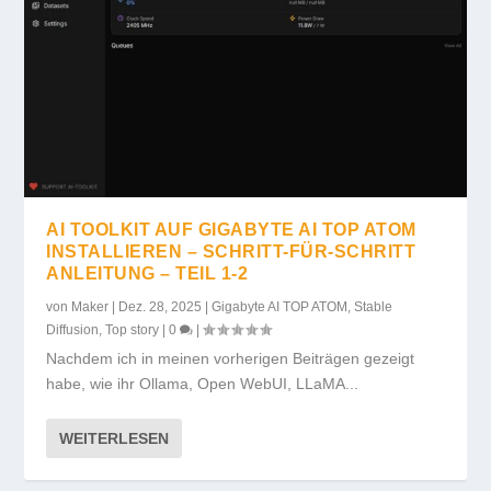
AI TOOLKIT AUF GIGABYTE AI TOP ATOM
INSTALLIEREN – SCHRITT-FÜR-SCHRITT
ANLEITUNG – TEIL 1-2
von
Maker
|
Dez. 28, 2025
|
Gigabyte AI TOP ATOM
,
Stable
Diffusion
,
Top story
|
0
|
Nachdem ich in meinen vorherigen Beiträgen gezeigt
habe, wie ihr Ollama, Open WebUI, LLaMA...
WEITERLESEN