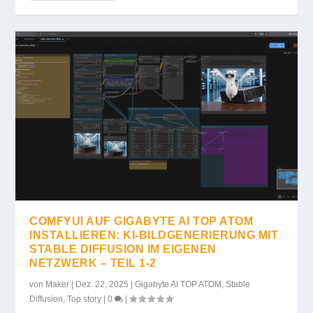
COMFYUI AUF GIGABYTE AI TOP ATOM
INSTALLIEREN: KI-BILDGENERIERUNG MIT
STABLE DIFFUSION IM EIGENEN
NETZWERK – TEIL 1-2
von
Maker
|
Dez. 22, 2025
|
Gigabyte AI TOP ATOM
,
Stable
Diffusion
,
Top story
|
0
|