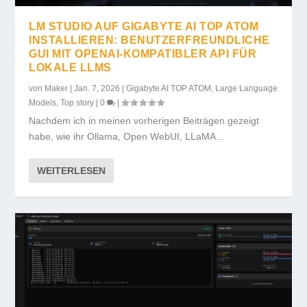
LM STUDIO AUF GIGABYTE AI TOP ATOM
INSTALLIEREN: BENUTZERFREUNDLICHE
GUI MIT OPENAI-KOMPATIBLER API FÜR
LOKALE LLMS
von
Maker
|
Jan. 7, 2026
|
Gigabyte AI TOP ATOM
,
Large Language
Models
,
Top story
|
0
|
Nachdem ich in meinen vorherigen Beiträgen gezeigt
habe, wie ihr Ollama, Open WebUI, LLaMA...
WEITERLESEN