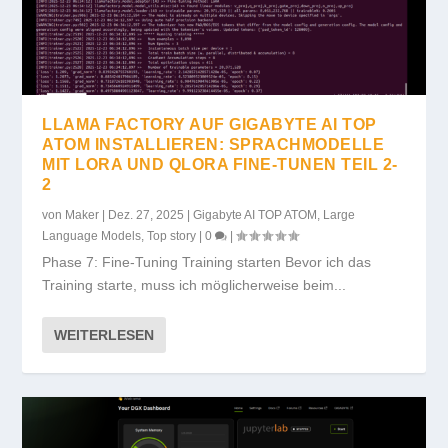
LLAMA FACTORY AUF GIGABYTE AI TOP
ATOM INSTALLIEREN: SPRACHMODELLE
MIT LORA UND QLORA FINE-TUNEN TEIL 2-
2
von
Maker
|
Dez. 27, 2025
|
Gigabyte AI TOP ATOM
,
Large
Language Models
,
Top story
|
0
|
Phase 7: Fine-Tuning Training starten Bevor ich das
Training starte, muss ich möglicherweise beim...
WEITERLESEN