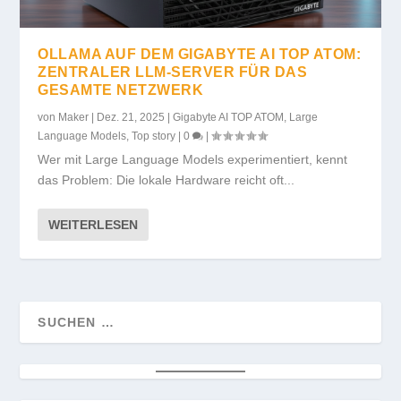
OLLAMA AUF DEM GIGABYTE AI TOP ATOM:
ZENTRALER LLM-SERVER FÜR DAS
GESAMTE NETZWERK
von
Maker
|
Dez. 21, 2025
|
Gigabyte AI TOP ATOM
,
Large
Language Models
,
Top story
|
0
|
Wer mit Large Language Models experimentiert, kennt
das Problem: Die lokale Hardware reicht oft...
WEITERLESEN