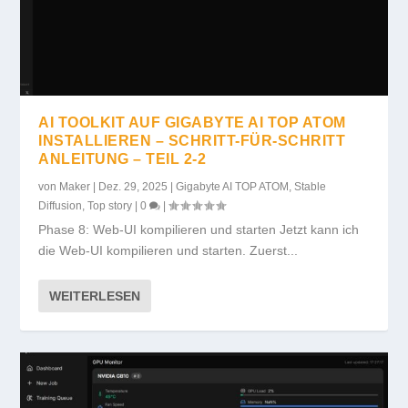
AI TOOLKIT AUF GIGABYTE AI TOP ATOM
INSTALLIEREN – SCHRITT-FÜR-SCHRITT
ANLEITUNG – TEIL 2-2
von
Maker
|
Dez. 29, 2025
|
Gigabyte AI TOP ATOM
,
Stable
Diffusion
,
Top story
|
0
|
Phase 8: Web-UI kompilieren und starten Jetzt kann ich
die Web-UI kompilieren und starten. Zuerst...
WEITERLESEN