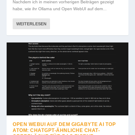
Nachdem ich in meinen vorherigen Beiträgen gezeigt
habe, wie ihr Ollama und Open WebUI auf dem...
WEITERLESEN
OPEN WEBUI AUF DEM GIGABYTE AI TOP
ATOM: CHATGPT-ÄHNLICHE CHAT-