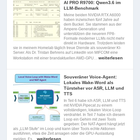
AI PRO R9700: Qwen3.6 im
LLM-Benchmark
Meine beiden NVIDIA RTX A6000
haben inzwischen fünf Jahre auf
dem Buckel. Sie stammen aus der
Ampere-Generation und
unterstützen die neueren FP8-
Formate moderner LLMs nicht mehr
direkt in Hardware. Trotzdem leisten
sie in meinem Homelab täglich treue Dienste als souveräner KI-
Server. Als Dr. Tristan Behrens auf LinkedIn von MIFCOM eine
weiterlesen
Workstation mit einer brandaktuellen AMD-GPU…
Souveräner Voice-Agent:
Lokales Wake-Word als
Türsteher vor ASR, LLM und
TTS
In Teil 6 habe ich ASR, LLM und TTS
mit NVIDIA Pipecat zu einem
vollständigen, lokalen Voice-Loop
verdrahtet. In Teil 7 habe ich diesem
Loop ein Gehirn mit zwei Tools
gegeben: Der NAT-Agent hängt jetzt
als „LLM-Stufe“ im Loop und kann über Tools echte Aktionen
ausführen, etwa die Zeit ansagen oder die GPU-Auslastung
weiterlesen
melden. Es…