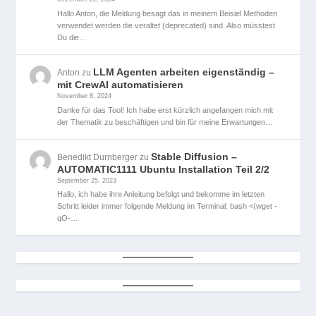
Hallo Anton, die Meldung besagt das in meinem Beisiel Methoden
verwendet werden die veraltet (deprecated) sind. Also müsstest
Du die…
LLM Agenten arbeiten eigenständig –
Anton
zu
mit CrewAI automatisieren
November 8, 2024
Danke für das Tool! Ich habe erst kürzlich angefangen mich mit
der Thematik zu beschäftigen und bin für meine Erwartungen…
Stable Diffusion –
Benedikt Durnberger
zu
AUTOMATIC1111 Ubuntu Installation Teil 2/2
September 25, 2023
Hallo, ich habe ihre Anleitung befolgt und bekomme im letzten
Schritt leider immer folgende Meldung im Terminal: bash <(wget -
qO-…