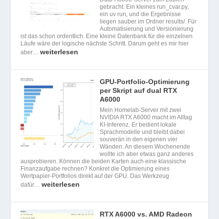
gebracht. Ein kleines run_cvar.py,
ein uv run, und die Ergebnisse
liegen sauber im Ordner results/. Für
Automatisierung und Versionierung
ist das schon ordentlich. Eine kleine Datenbank für die einzelnen
Läufe wäre der logische nächste Schritt. Darum geht es mir hier
weiterlesen
aber…
GPU-Portfolio-Optimierung
per Skript auf dual RTX
A6000
Mein Homelab-Server mit zwei
NVIDIA RTX A6000 macht im Alltag
KI-Inferenz. Er bedient lokale
Sprachmodelle und bleibt dabei
souverän in den eigenen vier
Wänden. An diesem Wochenende
wollte ich aber etwas ganz anderes
ausprobieren. Können die beiden Karten auch eine klassische
Finanzaufgabe rechnen? Konkret die Optimierung eines
Wertpapier-Portfolios direkt auf der GPU. Das Werkzeug
weiterlesen
dafür…
RTX A6000 vs. AMD Radeon