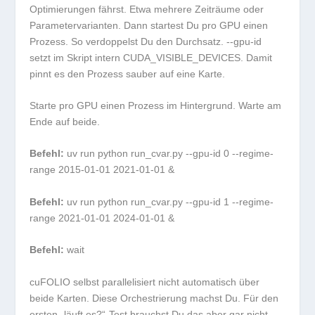
Optimierungen fährst. Etwa mehrere Zeiträume oder
Parametervarianten. Dann startest Du pro GPU einen
Prozess. So verdoppelst Du den Durchsatz.
--gpu-id
setzt im Skript intern
CUDA_VISIBLE_DEVICES
. Damit
pinnt es den Prozess sauber auf eine Karte.
Starte pro GPU einen Prozess im Hintergrund. Warte am
Ende auf beide.
Befehl:
uv run python run_cvar.py --gpu-id 0 --regime-
range 2015-01-01 2021-01-01 &
Befehl:
uv run python run_cvar.py --gpu-id 1 --regime-
range 2021-01-01 2024-01-01 &
Befehl:
wait
cuFOLIO selbst parallelisiert nicht automatisch über
beide Karten. Diese Orchestrierung machst Du. Für den
ersten „läuft es?“-Test brauchst Du das aber gar nicht.