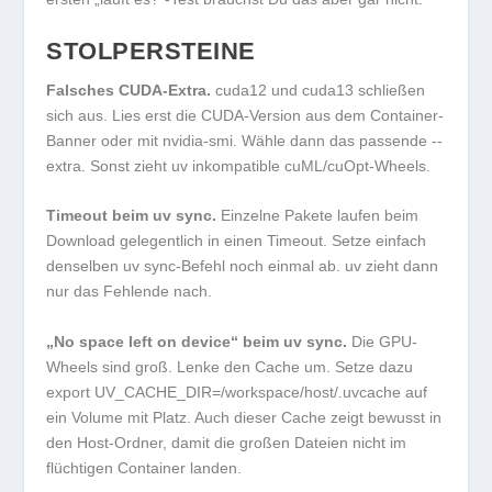
STOLPERSTEINE
Falsches CUDA-Extra.
cuda12 und cuda13 schließen
sich aus. Lies erst die CUDA-Version aus dem Container-
Banner oder mit
nvidia-smi
. Wähle dann das passende
--
extra
. Sonst zieht uv inkompatible cuML/cuOpt-Wheels.
Timeout beim uv sync.
Einzelne Pakete laufen beim
Download gelegentlich in einen Timeout. Setze einfach
denselben
uv sync
-Befehl noch einmal ab. uv zieht dann
nur das Fehlende nach.
„No space left on device“ beim uv sync.
Die GPU-
Wheels sind groß. Lenke den Cache um. Setze dazu
export UV_CACHE_DIR=/workspace/host/.uvcache
auf
ein Volume mit Platz. Auch dieser Cache zeigt bewusst in
den Host-Ordner, damit die großen Dateien nicht im
flüchtigen Container landen.