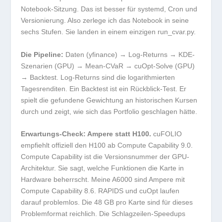
Notebook-Sitzung. Das ist besser für
systemd
, Cron und
Versionierung. Also zerlege ich das Notebook in seine
sechs Stufen. Sie landen in einem einzigen
run_cvar.py
.
Die Pipeline:
Daten (yfinance) → Log-Returns → KDE-
Szenarien (GPU) → Mean-CVaR → cuOpt-Solve (GPU)
→ Backtest. Log-Returns sind die logarithmierten
Tagesrenditen. Ein Backtest ist ein Rückblick-Test. Er
spielt die gefundene Gewichtung an historischen Kursen
durch und zeigt, wie sich das Portfolio geschlagen hätte.
Erwartungs-Check: Ampere statt H100.
cuFOLIO
empfiehlt offiziell den H100 ab Compute Capability 9.0.
Compute Capability ist die Versionsnummer der GPU-
Architektur. Sie sagt, welche Funktionen die Karte in
Hardware beherrscht. Meine A6000 sind Ampere mit
Compute Capability 8.6. RAPIDS und cuOpt laufen
darauf problemlos. Die 48 GB pro Karte sind für dieses
Problemformat reichlich. Die Schlagzeilen-Speedups