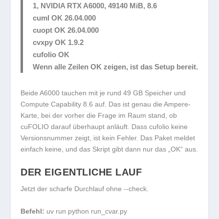
1, NVIDIA RTX A6000, 49140 MiB, 8.6
cuml OK 26.04.000
cuopt OK 26.04.000
cvxpy OK 1.9.2
cufolio OK
Wenn alle Zeilen OK zeigen, ist das Setup bereit.
Beide A6000 tauchen mit je rund 49 GB Speicher und
Compute Capability 8.6 auf. Das ist genau die Ampere-
Karte, bei der vorher die Frage im Raum stand, ob
cuFOLIO darauf überhaupt anläuft. Dass
cufolio
keine
Versionsnummer zeigt, ist kein Fehler. Das Paket meldet
einfach keine, und das Skript gibt dann nur das „OK“ aus.
DER EIGENTLICHE LAUF
Jetzt der scharfe Durchlauf ohne
--check
.
Befehl:
uv run python run_cvar.py