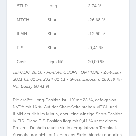
STLD
Long
2,74 %
MTCH
Short
-26,68 %
ILMN
Short
-12,90 %
FIS
Short
-0,41 %
Cash
Liquidität
20,00 %
cuFOLIO 25.10 · Portfolio CUOPT_OPTIMAL · Zeitraum
2021-01-01 bis 2024-01-01 · Gross Exposure 159,58 % ·
Net Equity 80,41 %
Die größte Long-Position ist LLY mit 28 %, gefolgt von
NVDA mit 16 %. Auf der Short-Seite stehen MTCH und
ILMN deutlich im Minus, dazu eine winzige Short-Position
in FIS. Diese FIS-Position liegt mit 0,41 % unter einem
Prozent. Deshalb taucht sie in der gekürzten Terminal-
Ausgabe gar nicht auf, denn das Skript blendet dort alles