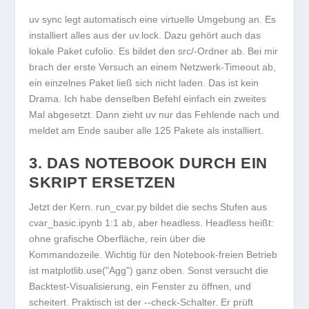
uv sync
legt automatisch eine virtuelle Umgebung an. Es
installiert alles aus der
uv.lock
. Dazu gehört auch das
lokale Paket
cufolio
. Es bildet den
src/
-Ordner ab. Bei mir
brach der erste Versuch an einem Netzwerk-Timeout ab,
ein einzelnes Paket ließ sich nicht laden. Das ist kein
Drama. Ich habe denselben Befehl einfach ein zweites
Mal abgesetzt. Dann zieht
uv
nur das Fehlende nach und
meldet am Ende sauber alle 125 Pakete als installiert.
3. DAS NOTEBOOK DURCH EIN
SKRIPT ERSETZEN
Jetzt der Kern.
run_cvar.py
bildet die sechs Stufen aus
cvar_basic.ipynb
1:1 ab, aber headless. Headless heißt:
ohne grafische Oberfläche, rein über die
Kommandozeile. Wichtig für den Notebook-freien Betrieb
ist
matplotlib.use("Agg")
ganz oben. Sonst versucht die
Backtest-Visualisierung, ein Fenster zu öffnen, und
scheitert. Praktisch ist der
--check
-Schalter. Er prüft