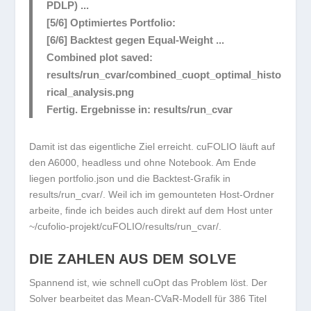
PDLP) ...
[5/6] Optimiertes Portfolio:
[6/6] Backtest gegen Equal-Weight ...
Combined plot saved:
results/run_cvar/combined_cuopt_optimal_histo
rical_analysis.png
Fertig. Ergebnisse in: results/run_cvar
Damit ist das eigentliche Ziel erreicht. cuFOLIO läuft auf
den A6000, headless und ohne Notebook. Am Ende
liegen
portfolio.json
und die Backtest-Grafik in
results/run_cvar/
. Weil ich im gemounteten Host-Ordner
arbeite, finde ich beides auch direkt auf dem Host unter
~/cufolio-projekt/cuFOLIO/results/run_cvar/
.
DIE ZAHLEN AUS DEM SOLVE
Spannend ist, wie schnell cuOpt das Problem löst. Der
Solver bearbeitet das Mean-CVaR-Modell für 386 Titel