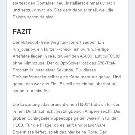
startest den Container neu, installierst einmal
uv
nach
und setzt
uv sync
ab. Das geht dann schnell, weil die
Pakete schon da sind.
FAZIT
Der Notebook-freie Weg funktioniert sauber. Ein
run_cvar.py
, ein kurzer
--check
, ein
uv run
. Fertige
Artefakte liegen in
results/
. Auf den A6000 läuft cuFOLIO
ohne Klimmzüge. Der cuOpt-Solver löst das 386-Titel-
Problem in unter einer Sekunde. Für dieses
Problemformat ist selbst eine Karte mehr als genug. Und
genau das war das Ziel: Es soll erst einmal überhaupt
sauber durchlaufen.
Die Erwartung „das braucht einen H100″ hat sich für den
reinen Durchlauf nicht bestätigt. Auch Ampere reicht. Die
großen Schlagzeilen-Speedups gelten weiterhin für den
H100. Für die Frage, ob es läuft und brauchbare
Ergebnisse liefert, spielt das hier keine Rolle. Der