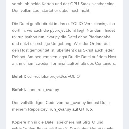
vorab, ob beide Karten und der GPU-Stack sichtbar sind.
Den vollen Lauf startet er dabei noch nicht.
Die Datei gehört direkt in das
cuFOLIO
-Verzeichnis, also
dorthin, wo auch die
pyproject.toml
liegt. Nur dann findet
uv run python run_cvar.py
die Datei ohne Pfadangabe
und nutzt die richtige Umgebung. Weil der Ordner auf
den Host gemountet ist, übersteht das Skript auch jeden
Reboot. Am bequemsten legst Du die Datei auf dem Host
an, in einem zweiten Terminal außerhalb des Containers.
Befehl:
cd ~/cufolio-projekt/cuFOLIO
Befehl:
nano run_cvar.py
Den vollständigen Code von
run_cvar.py
findest Du in
meinem Repository:
run_cvar.py auf GitHub
.
Kopiere ihn in die Datei, speichere mit
Strg+O
und
schließe den Editor mit
Strg+X
. Durch das Mount taucht