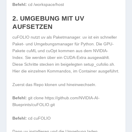
Befehl:
cd /workspace/host
2. UMGEBUNG MIT UV
AUFSETZEN
cuFOLIO nutzt
uv
als Paketmanager. uv ist ein schneller
Paket- und Umgebungsmanager für Python. Die GPU-
Pakete
cuML
und
cuOpt
kommen aus dem NVIDIA-
Index. Sie werden über ein CUDA-Extra ausgewählt.
Diese Schritte stecken im beigelegten
setup_cufolio.sh
.
Hier die einzelnen Kommandos, im Container ausgeführt.
Zuerst das Repo klonen und hineinwechseln.
Befehl:
git clone https://github.com/NVIDIA-AI-
Blueprints/cuFOLIO.git
Befehl:
cd cuFOLIO
Dann uv installieren und die Umgebung laden.