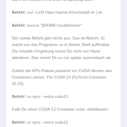
Befehl:
curl -LsSf https://astral.sh/uv/install.sh | sh
Befehl:
source "$HOME/.local/bin/env"
Der zweite Befehl gibt nichts aus. Das ist Absicht. Er
macht nur das Programm
uv
in Deiner Shell auffindbar.
Die virtuelle Umgebung musst Du nicht von Hand
aktivieren. Das nimmt Dir
uv run
später automatisch ab.
Zuletzt die GPU-Pakete passend zur CUDA-Version des
Containers ziehen. Für CUDA 13 (PyTorch-Container
25.10):
Befehl:
uv sync --extra cuda13
Falls Du einen CUDA-12-Container nutzt, stattdessen:
Befehl:
uv sync --extra cuda12