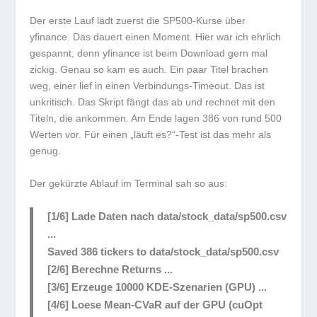
Der erste Lauf lädt zuerst die SP500-Kurse über
yfinance. Das dauert einen Moment. Hier war ich ehrlich
gespannt, denn yfinance ist beim Download gern mal
zickig. Genau so kam es auch. Ein paar Titel brachen
weg, einer lief in einen Verbindungs-Timeout. Das ist
unkritisch. Das Skript fängt das ab und rechnet mit den
Titeln, die ankommen. Am Ende lagen 386 von rund 500
Werten vor. Für einen „läuft es?“-Test ist das mehr als
genug.
Der gekürzte Ablauf im Terminal sah so aus:
[1/6] Lade Daten nach data/stock_data/sp500.csv
...
Saved 386 tickers to data/stock_data/sp500.csv
[2/6] Berechne Returns ...
[3/6] Erzeuge 10000 KDE-Szenarien (GPU) ...
[4/6] Loese Mean-CVaR auf der GPU (cuOpt