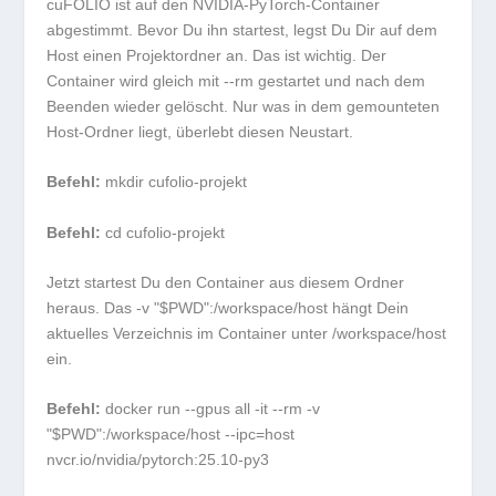
cuFOLIO ist auf den NVIDIA-PyTorch-Container
abgestimmt. Bevor Du ihn startest, legst Du Dir auf dem
Host einen Projektordner an. Das ist wichtig. Der
Container wird gleich mit
--rm
gestartet und nach dem
Beenden wieder gelöscht. Nur was in dem gemounteten
Host-Ordner liegt, überlebt diesen Neustart.
Befehl:
mkdir cufolio-projekt
Befehl:
cd cufolio-projekt
Jetzt startest Du den Container aus diesem Ordner
heraus. Das
-v "$PWD":/workspace/host
hängt Dein
aktuelles Verzeichnis im Container unter
/workspace/host
ein.
Befehl:
docker run --gpus all -it --rm -v
"$PWD":/workspace/host --ipc=host
nvcr.io/nvidia/pytorch:25.10-py3