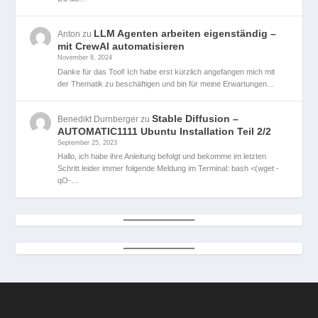
LLM Agenten arbeiten eigenständig –
Anton
zu
mit CrewAI automatisieren
November 8, 2024
Danke für das Tool! Ich habe erst kürzlich angefangen mich mit
der Thematik zu beschäftigen und bin für meine Erwartungen…
Stable Diffusion –
Benedikt Durnberger
zu
AUTOMATIC1111 Ubuntu Installation Teil 2/2
September 25, 2023
Hallo, ich habe ihre Anleitung befolgt und bekomme im letzten
Schritt leider immer folgende Meldung im Terminal: bash <(wget -
qO-…