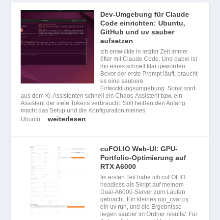
Dev-Umgebung für Claude
Code einrichten: Ubuntu,
GitHub und uv sauber
aufsetzen
Ich entwickle in letzter Zeit immer
öfter mit Claude Code. Und dabei ist
mir eines schnell klar geworden.
Bevor der erste Prompt läuft, braucht
es eine saubere
Entwicklungsumgebung. Sonst wird
aus dem KI-Assistenten schnell ein Chaos-Assistent bzw. ein
Assistent der viele Tokens verbraucht. Soll heißen den Anfang
macht das Setup und die Konfiguration meines
weiterlesen
Ubuntu…
cuFOLIO Web-UI: GPU-
Portfolio-Optimierung auf
RTX A6000
Im ersten Teil habe ich cuFOLIO
headless als Skript auf meinem
Dual-A6000-Server zum Laufen
gebracht. Ein kleines run_cvar.py,
ein uv run, und die Ergebnisse
liegen sauber im Ordner results/. Für