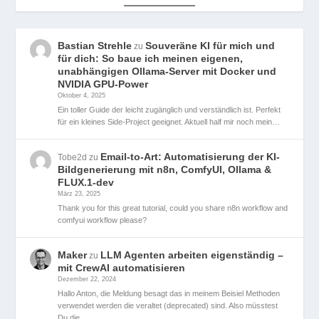
Bastian Strehle
Souveräne KI für mich und
zu
für dich: So baue ich meinen eigenen,
unabhängigen Ollama-Server mit Docker und
NVIDIA GPU-Power
Oktober 4, 2025
Ein toller Guide der leicht zugänglich und verständlich ist. Perfekt
für ein kleines Side-Project geeignet. Aktuell half mir noch mein…
Email-to-Art: Automatisierung der KI-
Tobe2d
zu
Bildgenerierung mit n8n, ComfyUI, Ollama &
FLUX.1-dev
März 23, 2025
Thank you for this great tutorial, could you share n8n workflow and
comfyui workflow please?
Maker
LLM Agenten arbeiten eigenständig –
zu
mit CrewAI automatisieren
Dezember 22, 2024
Hallo Anton, die Meldung besagt das in meinem Beisiel Methoden
verwendet werden die veraltet (deprecated) sind. Also müsstest
Du die…