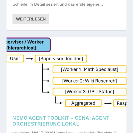
Schleife im Detail seziert und das erste eigene...
WEITERLESEN
NEMO AGENT TOOLKIT – GENAI AGENT
ORCHESTRIERUNG LOKAL
von
Maker
|
Mai 17, 2026
|
Large Language Models
,
Top story
|
0