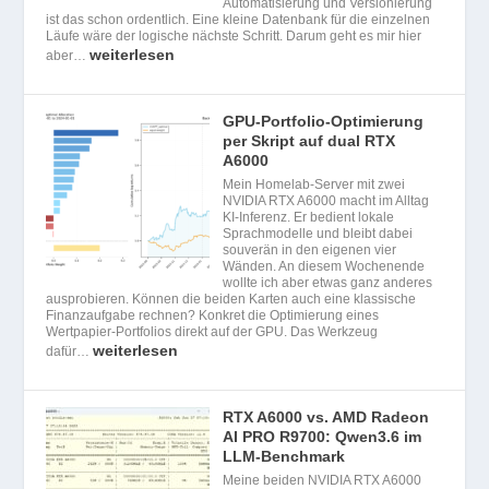
Automatisierung und Versionierung
ist das schon ordentlich. Eine kleine Datenbank für die einzelnen
Läufe wäre der logische nächste Schritt. Darum geht es mir hier
weiterlesen
aber…
GPU-Portfolio-Optimierung
per Skript auf dual RTX
A6000
Mein Homelab-Server mit zwei
NVIDIA RTX A6000 macht im Alltag
KI-Inferenz. Er bedient lokale
Sprachmodelle und bleibt dabei
souverän in den eigenen vier
Wänden. An diesem Wochenende
wollte ich aber etwas ganz anderes
ausprobieren. Können die beiden Karten auch eine klassische
Finanzaufgabe rechnen? Konkret die Optimierung eines
Wertpapier-Portfolios direkt auf der GPU. Das Werkzeug
weiterlesen
dafür…
RTX A6000 vs. AMD Radeon
AI PRO R9700: Qwen3.6 im
LLM-Benchmark
Meine beiden NVIDIA RTX A6000