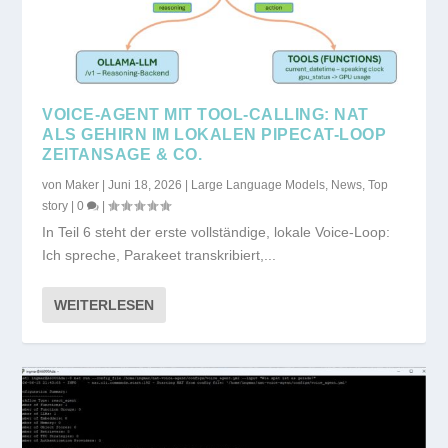
VOICE-AGENT MIT TOOL-CALLING: NAT
ALS GEHIRN IM LOKALEN PIPECAT-LOOP
ZEITANSAGE & CO.
von
Maker
|
Juni 18, 2026
|
Large Language Models
,
News
,
Top
story
|
0
|
In Teil 6 steht der erste vollständige, lokale Voice-Loop:
Ich spreche, Parakeet transkribiert,...
WEITERLESEN