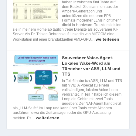
haben inzwischen fünf Jahre auf
dem Buckel. Sie stammen aus der
Ampere-Generation und
unterstützen die neueren FP8-
Formate moderner LLMs nicht mehr
direkt in Hardware. Trotzdem leisten
sie in meinem Homelab täglich treue Dienste als souveräner KI-
Server. Als Dr. Tristan Behrens auf LinkedIn von MIFCOM eine
weiterlesen
Workstation mit einer brandaktuellen AMD-GPU…
Souveräner Voice-Agent:
Lokales Wake-Word als
Türsteher vor ASR, LLM und
TTS
In Teil 6 habe ich ASR, LLM und TTS
mit NVIDIA Pipecat zu einem
vollständigen, lokalen Voice-Loop
verdrahtet. In Teil 7 habe ich diesem
Loop ein Gehirn mit zwei Tools
gegeben: Der NAT-Agent hängt jetzt
als „LLM-Stufe“ im Loop und kann über Tools echte Aktionen
ausführen, etwa die Zeit ansagen oder die GPU-Auslastung
weiterlesen
melden. Es…