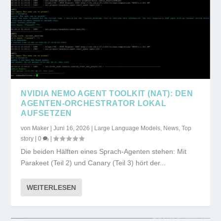
NVIDIA NEMO AGENT TOOLKIT (NAT): DEN
AGENTEN-ORCHESTRATOR LOKAL
AUFSETZEN
von
Maker
|
Juni 16, 2026
|
Large Language Models
,
News
,
Top
story
|
0
|
Die beiden Hälften eines Sprach-Agenten stehen: Mit
Parakeet (Teil 2) und Canary (Teil 3) hört der...
WEITERLESEN