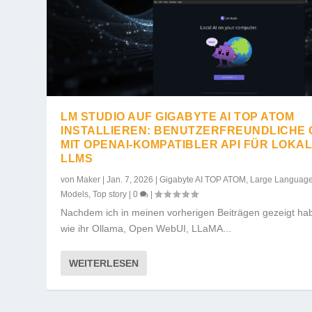
LM STUDIO AUF GIGABYTE AI TOP ATOM
INSTALLIEREN: BENUTZERFREUNDLICHE 
MIT OPENAI-KOMPATIBLER API FÜR LOKA
LLMS
von
Maker
|
Jan. 7, 2026
|
Gigabyte AI TOP ATOM
,
Large Languag
Models
,
Top story
|
0
|
Nachdem ich in meinen vorherigen Beiträgen gezeigt ha
wie ihr Ollama, Open WebUI, LLaMA...
WEITERLESEN