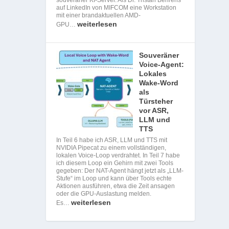
auf LinkedIn von MIFCOM eine Workstation
mit einer brandaktuellen AMD-
weiterlesen
GPU…
Souveräner
Voice-Agent:
Lokales
Wake-Word
als
Türsteher
vor ASR,
LLM und
TTS
In Teil 6 habe ich ASR, LLM und TTS mit
NVIDIA Pipecat zu einem vollständigen,
lokalen Voice-Loop verdrahtet. In Teil 7 habe
ich diesem Loop ein Gehirn mit zwei Tools
gegeben: Der NAT-Agent hängt jetzt als „LLM-
Stufe“ im Loop und kann über Tools echte
Aktionen ausführen, etwa die Zeit ansagen
oder die GPU-Auslastung melden.
weiterlesen
Es…