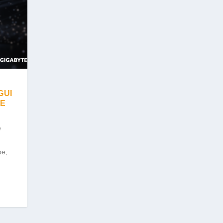
GUI
LE
e
be,