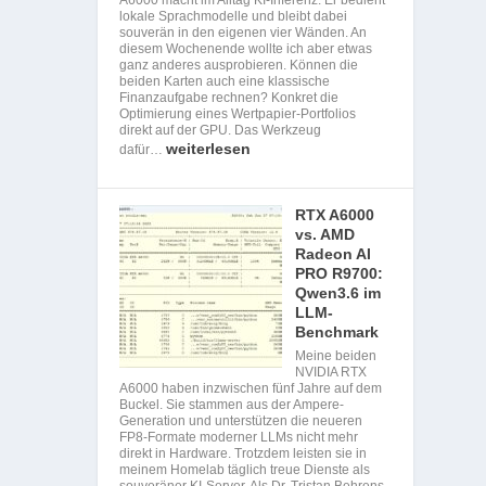
lokale Sprachmodelle und bleibt dabei
souverän in den eigenen vier Wänden. An
diesem Wochenende wollte ich aber etwas
ganz anderes ausprobieren. Können die
beiden Karten auch eine klassische
Finanzaufgabe rechnen? Konkret die
Optimierung eines Wertpapier-Portfolios
direkt auf der GPU. Das Werkzeug
weiterlesen
dafür…
RTX A6000
vs. AMD
Radeon AI
PRO R9700:
Qwen3.6 im
LLM-
Benchmark
Meine beiden
NVIDIA RTX
A6000 haben inzwischen fünf Jahre auf dem
Buckel. Sie stammen aus der Ampere-
Generation und unterstützen die neueren
FP8-Formate moderner LLMs nicht mehr
direkt in Hardware. Trotzdem leisten sie in
meinem Homelab täglich treue Dienste als
souveräner KI-Server. Als Dr. Tristan Behrens