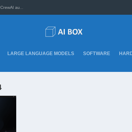
CrewAI au...
LARGE LANGUAGE MODELS
SOFTWARE
HAR
4