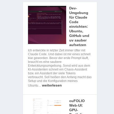
Dev-
Umgebung
für Claude
Code
einrichten:
Ubuntu,
GitHub und
uv sauber
aufsetzen
Ich entwickle in letzter Zeit immer öfter mit
Claude Code. Und dabei ist mir eines schnell
klar geworden. Bevor der erste Prompt läuft,
braucht es eine saubere
Entwicklungsumgebung. Sonst wird aus dem
KI-Assistenten schnell ein Chaos-Assistent
bzw. ein Assistent der viele Tokens
verbraucht. Soll heißen den Anfang macht das
Setup und die Konfiguration meines
weiterlesen
Ubuntu…
cuFOLIO
Web-UI:
GPU-