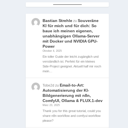
Bastian Strehle
Souveräne
zu
KI für mich und für dich: So
baue ich meinen eigenen,
unabhängigen Ollama-Server
mit Docker und NVIDIA GPU-
Power
Oktober 4, 2025
Ein toller Guide der leicht zugänglich und
verständlich ist. Perfekt für ein kleines
Side-Project geeignet. Aktuell half mir noch
mein…
Email-to-Art:
Tobe2d
zu
Automatisierung der KI-
Bildgenerierung mit n8n,
ComfyUI, Ollama & FLUX.1-dev
März 23, 2025
Thank you for this great tutorial, could you
share n8n workflow and comfyui workflow
please?