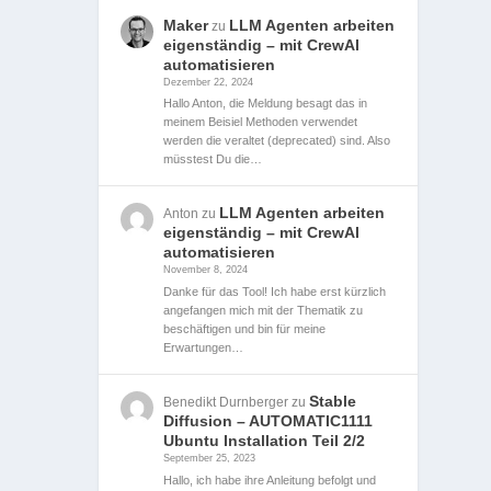
Maker
LLM Agenten arbeiten
zu
eigenständig – mit CrewAI
automatisieren
Dezember 22, 2024
Hallo Anton, die Meldung besagt das in
meinem Beisiel Methoden verwendet
werden die veraltet (deprecated) sind. Also
müsstest Du die…
LLM Agenten arbeiten
Anton
zu
eigenständig – mit CrewAI
automatisieren
November 8, 2024
Danke für das Tool! Ich habe erst kürzlich
angefangen mich mit der Thematik zu
beschäftigen und bin für meine
Erwartungen…
Stable
Benedikt Durnberger
zu
Diffusion – AUTOMATIC1111
Ubuntu Installation Teil 2/2
September 25, 2023
Hallo, ich habe ihre Anleitung befolgt und