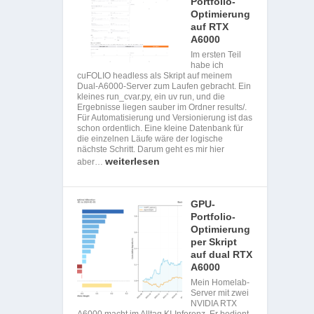
Portfolio-
Optimierung
auf RTX
A6000
Im ersten Teil
habe ich
cuFOLIO headless als Skript auf meinem
Dual-A6000-Server zum Laufen gebracht. Ein
kleines run_cvar.py, ein uv run, und die
Ergebnisse liegen sauber im Ordner results/.
Für Automatisierung und Versionierung ist das
schon ordentlich. Eine kleine Datenbank für
die einzelnen Läufe wäre der logische
nächste Schritt. Darum geht es mir hier
weiterlesen
aber…
GPU-
Portfolio-
Optimierung
per Skript
auf dual RTX
A6000
Mein Homelab-
Server mit zwei
NVIDIA RTX
A6000 macht im Alltag KI-Inferenz. Er bedient