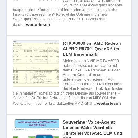
Wänden. An diesem Wochenende
wollte ich aber etwas ganz anderes
ausprobieren. Können die beiden Karten auch eine klassische
Finanzaufgabe rechnen? Konkret die Optimierung eines
Wertpapier-Portfolios direkt auf der GPU. Das Werkzeug
weiterlesen
dafür…
RTX A6000 vs. AMD Radeon
AI PRO R9700: Qwen3.6 im
LLM-Benchmark
Meine beiden NVIDIA RTX A6000
haben inzwischen fünf Jahre auf
dem Buckel. Sie stammen aus der
Ampere-Generation und
unterstützen die neueren FP8-
Formate moderner LLMs nicht mehr
direkt in Hardware. Trotzdem leisten
sie in meinem Homelab täglich treue Dienste als souveräner KI-
Server. Als Dr. Tristan Behrens auf LinkedIn von MIFCOM eine
weiterlesen
Workstation mit einer brandaktuellen AMD-GPU…
Souveräner Voice-Agent:
Lokales Wake-Word als
Türsteher vor ASR, LLM und