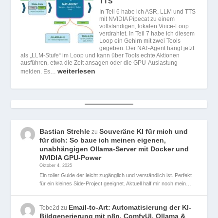
TTS
In Teil 6 habe ich ASR, LLM und TTS
mit NVIDIA Pipecat zu einem
vollständigen, lokalen Voice-Loop
verdrahtet. In Teil 7 habe ich diesem
Loop ein Gehirn mit zwei Tools
gegeben: Der NAT-Agent hängt jetzt
als „LLM-Stufe“ im Loop und kann über Tools echte Aktionen
ausführen, etwa die Zeit ansagen oder die GPU-Auslastung
weiterlesen
melden. Es…
Bastian Strehle
Souveräne KI für mich und
zu
für dich: So baue ich meinen eigenen,
unabhängigen Ollama-Server mit Docker und
NVIDIA GPU-Power
Oktober 4, 2025
Ein toller Guide der leicht zugänglich und verständlich ist. Perfekt
für ein kleines Side-Project geeignet. Aktuell half mir noch mein…
Email-to-Art: Automatisierung der KI-
Tobe2d
zu
Bildgenerierung mit n8n, ComfyUI, Ollama &