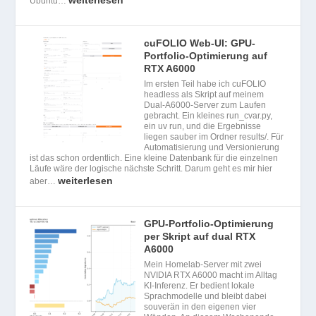
weiterlesen
Ubuntu…
cuFOLIO Web-UI: GPU-
Portfolio-Optimierung auf
RTX A6000
Im ersten Teil habe ich cuFOLIO
headless als Skript auf meinem
Dual-A6000-Server zum Laufen
gebracht. Ein kleines run_cvar.py,
ein uv run, und die Ergebnisse
liegen sauber im Ordner results/. Für
Automatisierung und Versionierung
ist das schon ordentlich. Eine kleine Datenbank für die einzelnen
Läufe wäre der logische nächste Schritt. Darum geht es mir hier
weiterlesen
aber…
GPU-Portfolio-Optimierung
per Skript auf dual RTX
A6000
Mein Homelab-Server mit zwei
NVIDIA RTX A6000 macht im Alltag
KI-Inferenz. Er bedient lokale
Sprachmodelle und bleibt dabei
souverän in den eigenen vier