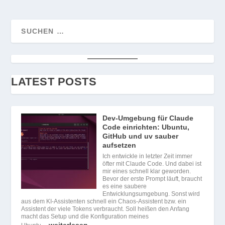
LATEST POSTS
Dev-Umgebung für Claude
Code einrichten: Ubuntu,
GitHub und uv sauber
aufsetzen
Ich entwickle in letzter Zeit immer
öfter mit Claude Code. Und dabei ist
mir eines schnell klar geworden.
Bevor der erste Prompt läuft, braucht
es eine saubere
Entwicklungsumgebung. Sonst wird
aus dem KI-Assistenten schnell ein Chaos-Assistent bzw. ein
Assistent der viele Tokens verbraucht. Soll heißen den Anfang
macht das Setup und die Konfiguration meines