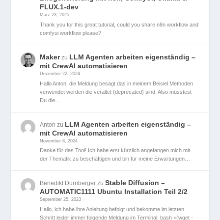
FLUX.1-dev
März 23, 2025
Thank you for this great tutorial, could you share n8n workflow and
comfyui workflow please?
Maker
LLM Agenten arbeiten eigenständig –
zu
mit CrewAI automatisieren
Dezember 22, 2024
Hallo Anton, die Meldung besagt das in meinem Beisiel Methoden
verwendet werden die veraltet (deprecated) sind. Also müsstest
Du die…
LLM Agenten arbeiten eigenständig –
Anton
zu
mit CrewAI automatisieren
November 8, 2024
Danke für das Tool! Ich habe erst kürzlich angefangen mich mit
der Thematik zu beschäftigen und bin für meine Erwartungen…
Stable Diffusion –
Benedikt Durnberger
zu
AUTOMATIC1111 Ubuntu Installation Teil 2/2
September 25, 2023
Hallo, ich habe ihre Anleitung befolgt und bekomme im letzten
Schritt leider immer folgende Meldung im Terminal: bash <(wget -