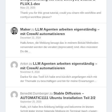
FLUX.1-dev
März 23, 2025
Thank you for this great tutorial, could you share n8n workflow and
comfyui workflow please?
Maker
LLM Agenten arbeiten eigenständig –
zu
mit CrewAI automatisieren
Dezember 22, 2024
Hallo Anton, die Meldung besagt das in meinem Beisiel Methoden
verwendet werden die veraltet (deprecated) sind. Also müsstest
Du die…
LLM Agenten arbeiten eigenständig –
Anton
zu
mit CrewAI automatisieren
November 8, 2024
Danke für das Tool! Ich habe erst kürzlich angefangen mich mit
der Thematik zu beschäftigen und bin für meine Erwartungen…
Stable Diffusion –
Benedikt Durnberger
zu
AUTOMATIC1111 Ubuntu Installation Teil 2/2
September 25, 2023
Hallo, ich habe ihre Anleitung befolgt und bekomme im letzten
Schritt leider immer folgende Meldung im Terminal: bash <(wget -