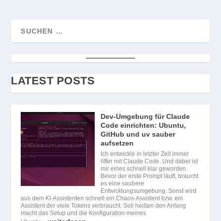
LATEST POSTS
Dev-Umgebung für Claude
Code einrichten: Ubuntu,
GitHub und uv sauber
aufsetzen
Ich entwickle in letzter Zeit immer
öfter mit Claude Code. Und dabei ist
mir eines schnell klar geworden.
Bevor der erste Prompt läuft, braucht
es eine saubere
Entwicklungsumgebung. Sonst wird
aus dem KI-Assistenten schnell ein Chaos-Assistent bzw. ein
Assistent der viele Tokens verbraucht. Soll heißen den Anfang
macht das Setup und die Konfiguration meines