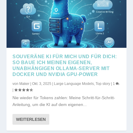
SOUVERÄNE KI FÜR MICH UND FÜR DICH:
SO BAUE ICH MEINEN EIGENEN,
UNABHÄNGIGEN OLLAMA-SERVER MIT
DOCKER UND NVIDIA GPU-POWER
von
Maker
|
Okt. 3, 2025
|
Large Language Models
,
Top story
|
1
|
Nie wieder für Tokens zahlen: Meine Schritt-für-Schritt-
Anleitung, um die KI auf dem eigenen...
WEITERLESEN