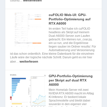
weiterlesen
Ubuntu…
cuFOLIO Web-UI: GPU-
Portfolio-Optimierung auf
RTX A6000
Im ersten Teil habe ich cuFOLIO
headless als Skript auf meinem
Dual-A6000-Server zum Laufen
gebracht. Ein kleines run_cvar.py,
ein uv run, und die Ergebnisse
liegen sauber im Ordner results/. Für
Automatisierung und Versionierung
ist das schon ordentlich. Eine kleine Datenbank für die einzelnen
Läufe wäre der logische nächste Schritt. Darum geht es mir hier
weiterlesen
aber…
GPU-Portfolio-Optimierung
per Skript auf dual RTX
A6000
Mein Homelab-Server mit zwei
NVIDIA RTX A6000 macht im Alltag
KI-Inferenz. Er bedient lokale
Sprachmodelle und bleibt dabei
souverän in den eigenen vier