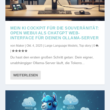
MEIN KI COCKPIT FÜR DIE SOUVERÄNITÄT:
OPEN WEBUI ALS CHATGPT WEB-
INTERFACE FÜR DEINEN OLLAMA-SERVER
von
Maker
|
Okt. 4, 2025
|
Large Language Models
,
Top story
|
0
|
Du hast den ersten großen Schritt getan: Dein eigner,
unabhängiger Ollama-Server läuft, die Tokens...
WEITERLESEN