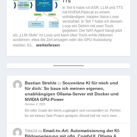
TTS
In Teil 6 habe ich ASR, LLM und TTS
mit NVIDIA Pipecat zu einem
vollständigen, lokalen Voice-Loop
verdrahtet. In Teil 7 habe ich diesem
Loop ein Gehirn mit zwei Tools
gegeben: Der NAT-Agent hängt jetzt
als „LLM-Stufe“ im Loop und kann über Tools echte Aktionen
ausführen, etwa die Zeit ansagen oder die GPU-Auslastung
weiterlesen
melden. Es…
Bastian Strehle
Souveräne KI für mich und
zu
für dich: So baue ich meinen eigenen,
unabhängigen Ollama-Server mit Docker und
NVIDIA GPU-Power
Oktober 4, 2025
Ein toller Guide der leicht zugänglich und verständlich ist. Perfekt
für ein kleines Side-Project geeignet. Aktuell half mir noch mein…
Email-to-Art: Automatisierung der KI-
Tobe2d
zu
Bildgenerierung mit n8n, ComfyUI, Ollama &