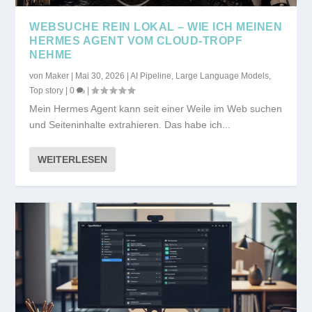
WEBSUCHE REIN LOKAL – WIE ICH MEINEN
HERMES AGENT VOM CLOUD-TROPF
NEHME
von
Maker
|
Mai 30, 2026
|
AI Pipeline
,
Large Language Models
,
Top story
|
0
|
Mein Hermes Agent kann seit einer Weile im Web suchen
und Seiteninhalte extrahieren. Das habe ich...
WEITERLESEN