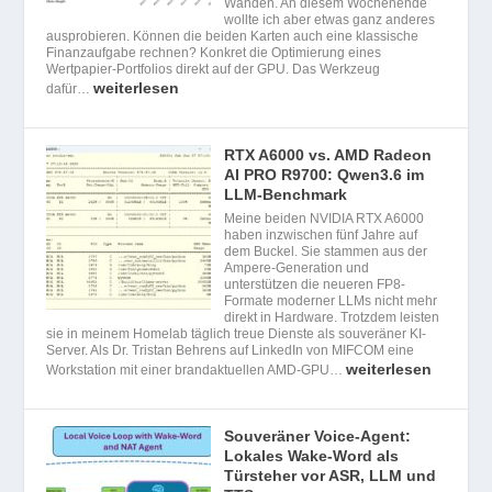
Wänden. An diesem Wochenende
wollte ich aber etwas ganz anderes
ausprobieren. Können die beiden Karten auch eine klassische
Finanzaufgabe rechnen? Konkret die Optimierung eines
Wertpapier-Portfolios direkt auf der GPU. Das Werkzeug
weiterlesen
dafür…
RTX A6000 vs. AMD Radeon
AI PRO R9700: Qwen3.6 im
LLM-Benchmark
Meine beiden NVIDIA RTX A6000
haben inzwischen fünf Jahre auf
dem Buckel. Sie stammen aus der
Ampere-Generation und
unterstützen die neueren FP8-
Formate moderner LLMs nicht mehr
direkt in Hardware. Trotzdem leisten
sie in meinem Homelab täglich treue Dienste als souveräner KI-
Server. Als Dr. Tristan Behrens auf LinkedIn von MIFCOM eine
weiterlesen
Workstation mit einer brandaktuellen AMD-GPU…
Souveräner Voice-Agent:
Lokales Wake-Word als
Türsteher vor ASR, LLM und