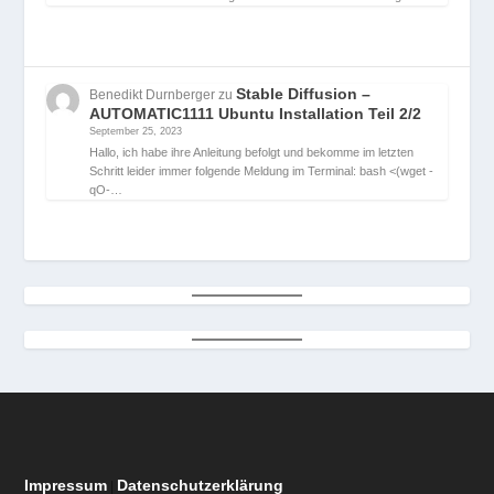
Stable Diffusion –
Benedikt Durnberger
zu
AUTOMATIC1111 Ubuntu Installation Teil 2/2
September 25, 2023
Hallo, ich habe ihre Anleitung befolgt und bekomme im letzten
Schritt leider immer folgende Meldung im Terminal: bash <(wget -
qO-…
Impressum
Datenschutzerklärung
|