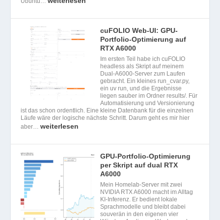
weiterlesen
Ubuntu…
cuFOLIO Web-UI: GPU-
Portfolio-Optimierung auf
RTX A6000
Im ersten Teil habe ich cuFOLIO
headless als Skript auf meinem
Dual-A6000-Server zum Laufen
gebracht. Ein kleines run_cvar.py,
ein uv run, und die Ergebnisse
liegen sauber im Ordner results/. Für
Automatisierung und Versionierung
ist das schon ordentlich. Eine kleine Datenbank für die einzelnen
Läufe wäre der logische nächste Schritt. Darum geht es mir hier
weiterlesen
aber…
GPU-Portfolio-Optimierung
per Skript auf dual RTX
A6000
Mein Homelab-Server mit zwei
NVIDIA RTX A6000 macht im Alltag
KI-Inferenz. Er bedient lokale
Sprachmodelle und bleibt dabei
souverän in den eigenen vier