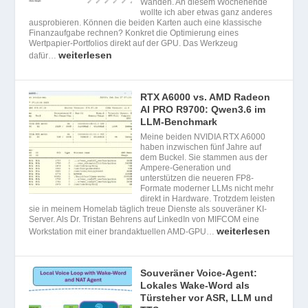
Wänden. An diesem Wochenende
wollte ich aber etwas ganz anderes
ausprobieren. Können die beiden Karten auch eine klassische
Finanzaufgabe rechnen? Konkret die Optimierung eines
Wertpapier-Portfolios direkt auf der GPU. Das Werkzeug
weiterlesen
dafür…
RTX A6000 vs. AMD Radeon
AI PRO R9700: Qwen3.6 im
LLM-Benchmark
Meine beiden NVIDIA RTX A6000
haben inzwischen fünf Jahre auf
dem Buckel. Sie stammen aus der
Ampere-Generation und
unterstützen die neueren FP8-
Formate moderner LLMs nicht mehr
direkt in Hardware. Trotzdem leisten
sie in meinem Homelab täglich treue Dienste als souveräner KI-
Server. Als Dr. Tristan Behrens auf LinkedIn von MIFCOM eine
weiterlesen
Workstation mit einer brandaktuellen AMD-GPU…
Souveräner Voice-Agent:
Lokales Wake-Word als
Türsteher vor ASR, LLM und