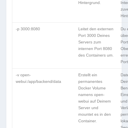
Hintergrund.
Inte
zuv
Hint
-p 3000:8080
Leitet den externen
Du 
Port 3000 Deines
übe
Servers zum
Por
internen Port 8080
Obe
des Containers um.
erre
Por
-v open-
Erstellt ein
Date
webui:/app/backend/data
permanentes
Dei
Docker Volume
Ben
namens open-
Ein
webui auf Deinem
und
Server und
Verl
mountet es in den
per
Container.
lok
Ser