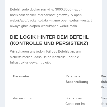
Befehl:
sudo docker run -d -p 3000:8080 --add-
host=host.docker.internal:host-gateway -v open-
webui:/app/backend/data --name open-webui --restart
always ghcr.io/open-webui/open-webui:main
DIE LOGIK HINTER DEM BEFEHL
(KONTROLLE UND PERSISTENZ)
Wir schauen uns jeden Teil des Befehls an, um
sicherzustellen, dass Deine
Kontrolle
über die
Infrastruktur gewahrt bleibt:
Parameter
Parameter
Die
Beschreibung
dah
Kon
docker run -d
Startet den
Gew
Container im
das