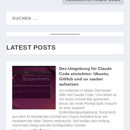
LATEST POSTS
Dev-Umgebung für Claude
Code einrichten: Ubuntu,
GitHub und uv sauber
aufsetzen
Ich entwickle in letzter Zeit immer
öfter mit Claude Code. Und dabei ist
mir eines schnell klar geworden.
Bevor der erste Prompt läuft, braucht
es eine saubere
Entwicklungsumgebung. Sonst wird
aus dem KI-Assistenten schnell ein Chaos-Assistent bzw. ein
Assistent der viele Tokens verbraucht. Soll heißen den Anfang
macht das Setup und die Konfiguration meines