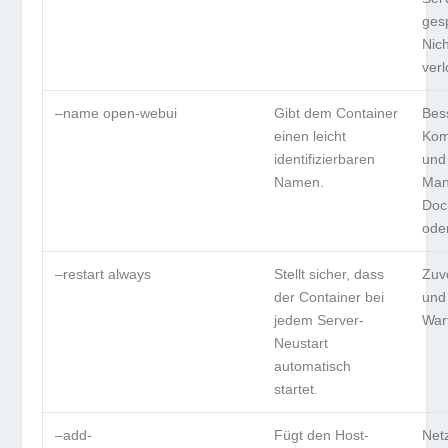
ges
Nic
verl
–name open-webui
Gibt dem Container
Bes
einen leicht
Kom
identifizierbaren
und
Namen.
Man
Doc
ode
–restart always
Stellt sicher, dass
Zuve
der Container bei
und
jedem Server-
War
Neustart
automatisch
startet.
–add-
Fügt den Host-
Net