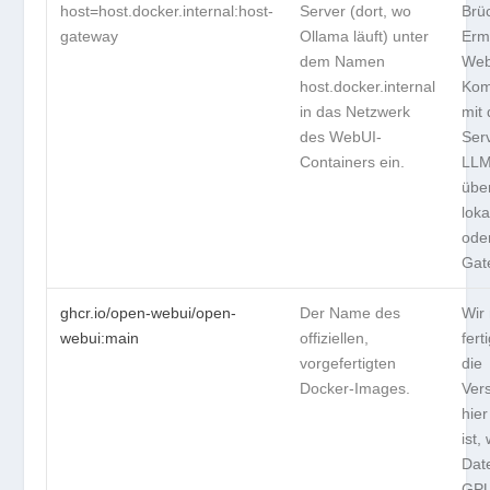
host=host.docker.internal:host-
Server (dort, wo
Brü
gateway
Ollama läuft) unter
Erm
dem Namen
Web
host.docker.internal
Kom
in das Netzwerk
mit
des WebUI-
Ser
Containers ein.
LLM
übe
lok
ode
Gat
ghcr.io/open-webui/open-
Der Name des
Wir
webui:main
offiziellen,
fert
vorgefertigten
die
Docker-Images.
Ver
hier
ist,
Dat
GPU