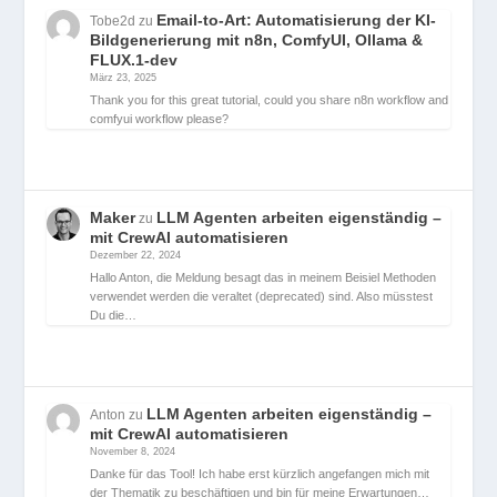
Email-to-Art: Automatisierung der KI-
Tobe2d
zu
Bildgenerierung mit n8n, ComfyUI, Ollama &
FLUX.1-dev
März 23, 2025
Thank you for this great tutorial, could you share n8n workflow and
comfyui workflow please?
Maker
LLM Agenten arbeiten eigenständig –
zu
mit CrewAI automatisieren
Dezember 22, 2024
Hallo Anton, die Meldung besagt das in meinem Beisiel Methoden
verwendet werden die veraltet (deprecated) sind. Also müsstest
Du die…
LLM Agenten arbeiten eigenständig –
Anton
zu
mit CrewAI automatisieren
November 8, 2024
Danke für das Tool! Ich habe erst kürzlich angefangen mich mit
der Thematik zu beschäftigen und bin für meine Erwartungen…