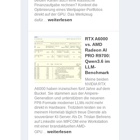
beiden Karten auch eine klassische
Finanzaufgabe rechnen? Konkret die
Optimierung eines Wertpapier-Portfolios
direkt auf der GPU. Das Werkzeug
weiterlesen
dafür…
RTX A6000
vs. AMD
Radeon AI
PRO R9700:
Qwen3.6 im
LLM-
Benchmark
Meine beiden
NVIDIA RTX
A6000 haben inzwischen fünf Jahre auf dem
Buckel. Sie stammen aus der Ampere-
Generation und unterstützen die neueren
FP8-Formate moderner LLMs nicht mehr
direkt in Hardware. Trotzdem leisten sie in
meinem Homelab täglich treue Dienste als
souveräner KI-Server. Als Dr. Tristan Behrens
auf LinkedIn von MIFCOM eine Workstation
mit einer brandaktuellen AMD-
weiterlesen
GPU…