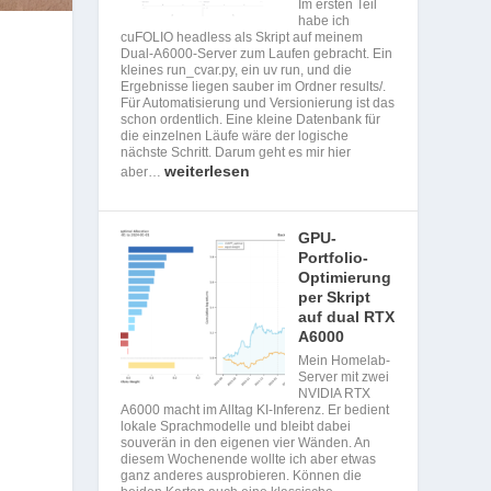
Im ersten Teil
habe ich
cuFOLIO headless als Skript auf meinem
Dual-A6000-Server zum Laufen gebracht. Ein
kleines run_cvar.py, ein uv run, und die
Ergebnisse liegen sauber im Ordner results/.
Für Automatisierung und Versionierung ist das
schon ordentlich. Eine kleine Datenbank für
die einzelnen Läufe wäre der logische
nächste Schritt. Darum geht es mir hier
weiterlesen
aber…
GPU-
Portfolio-
Optimierung
per Skript
auf dual RTX
A6000
Mein Homelab-
Server mit zwei
NVIDIA RTX
A6000 macht im Alltag KI-Inferenz. Er bedient
lokale Sprachmodelle und bleibt dabei
souverän in den eigenen vier Wänden. An
diesem Wochenende wollte ich aber etwas
ganz anderes ausprobieren. Können die