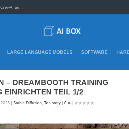
CrewAI au...
LARGE LANGUAGE MODELS
SOFTWARE
HAR
ON – DREAMBOOTH TRAINING
 EINRICHTEN TEIL 1/2
, 2023
|
Stable Diffusion
,
Top story
|
0
|