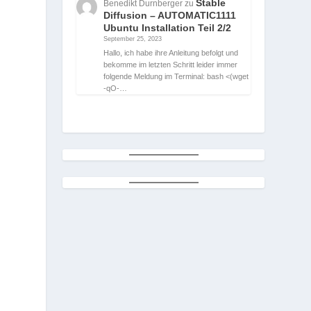
Stable
Benedikt Durnberger
zu
Diffusion – AUTOMATIC1111
Ubuntu Installation Teil 2/2
September 25, 2023
Hallo, ich habe ihre Anleitung befolgt und
bekomme im letzten Schritt leider immer
folgende Meldung im Terminal: bash <(wget
-qO-…