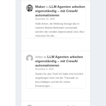
Maker
LLM Agenten arbeiten
zu
eigenständig – mit CrewAI
automatisieren
Dezember 22, 2024
Hallo Anton, die Meldung besagt das in
meinem Beisiel Methoden verwendet
werden die veraltet (deprecated) sind. Also
müsstest Du die…
LLM Agenten arbeiten
Anton
zu
eigenständig – mit CrewAI
automatisieren
November 8, 2024
Danke für das Tool! Ich habe erst kürzlich
angefangen mich mit der Thematik zu
beschäftigen und bin für meine
Erwartungen…