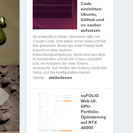
Code
einrichten:
Ubuntu,
GitHub und
uv sauber
aufsetzen
Ich entwickle in letzter Zeit immer öfter mit
Claude Code. Und dabei ist mir eines schnell
klar geworden. Bevor der erste Prompt läuft,
braucht es eine saubere
Entwicklungsumgebung. Sonst wird aus dem
KI-Assistenten schnell ein Chaos-Assistent
bzw. ein Assistent der viele Tokens
verbraucht. Soll heißen den Anfang macht das
Setup und die Konfiguration meines
weiterlesen
Ubuntu…
cuFOLIO
Web-UI:
GPU-
Portfolio-
Optimierung
auf RTX
A6000