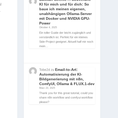
l
KI für mich und für dich: So
baue ich meinen eigenen,
.
unabhängigen Ollama-Server
mit Docker und NVIDIA GPU-
Power
Oktober 4, 2025
Ein toller Guide der leicht zugänglich und
verständlich ist. Perfekt für ein kleines
Side-Project geeignet. Aktuell half mir noch
mein…
Email-to-Art:
Tobe2d
zu
Automatisierung der KI-
Bildgenerierung mit n8n,
ComfyUI, Ollama & FLUX.1-dev
März 23, 2025
Thank you for this great tutorial, could you
share n8n workflow and comfyui workflow
please?