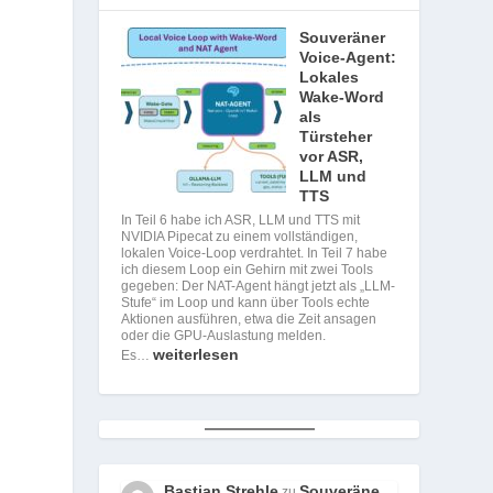
Souveräner
Voice-Agent:
Lokales
Wake-Word
als
Türsteher
vor ASR,
LLM und
TTS
In Teil 6 habe ich ASR, LLM und TTS mit
NVIDIA Pipecat zu einem vollständigen,
lokalen Voice-Loop verdrahtet. In Teil 7 habe
ich diesem Loop ein Gehirn mit zwei Tools
gegeben: Der NAT-Agent hängt jetzt als „LLM-
Stufe“ im Loop und kann über Tools echte
Aktionen ausführen, etwa die Zeit ansagen
oder die GPU-Auslastung melden.
weiterlesen
Es…
Bastian Strehle
Souveräne
zu