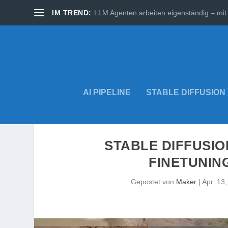
IM TREND:
LLM Agenten arbeiten eigenständig – mit 
AI PIPELINE
STABLE DIFFUSION
STABLE DIFFUSI
FINETUNING
Gepostet von
Maker
|
Apr. 13