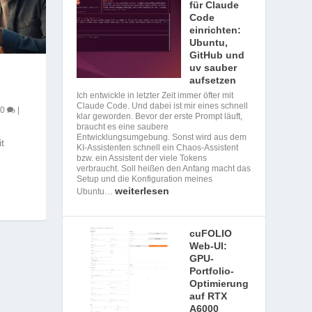
für Claude
Code
einrichten:
Ubuntu,
GitHub und
uv sauber
aufsetzen
Ich entwickle in letzter Zeit immer öfter mit
Claude Code. Und dabei ist mir eines schnell
0
|
klar geworden. Bevor der erste Prompt läuft,
braucht es eine saubere
Entwicklungsumgebung. Sonst wird aus dem
t
KI-Assistenten schnell ein Chaos-Assistent
bzw. ein Assistent der viele Tokens
verbraucht. Soll heißen den Anfang macht das
Setup und die Konfiguration meines
weiterlesen
Ubuntu…
cuFOLIO
Web-UI:
GPU-
Portfolio-
Optimierung
auf RTX
A6000