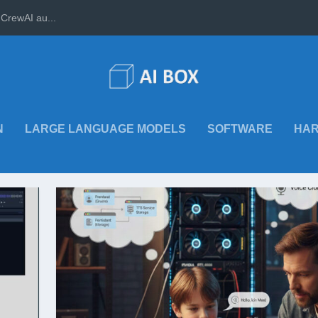
CrewAI au...
N
LARGE LANGUAGE MODELS
SOFTWARE
HA
ING