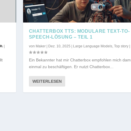
CHATTERBOX TTS: MODULARE TEXT-TO-
SPEECH-LÖSUNG – TEIL 1
|
von
Maker
|
Dez. 10, 2025
|
Large Language Models
,
Top story
|
lt
Ein Bekannter hat mir Chatterbox empfohlen mich dami
einmal zu beschäftigen. Er nutzt Chatterbox...
WEITERLESEN