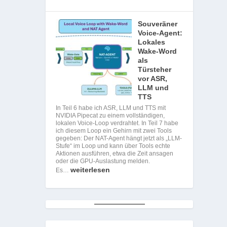
Souveräner
Voice-Agent:
Lokales
Wake-Word
als
Türsteher
vor ASR,
LLM und
TTS
In Teil 6 habe ich ASR, LLM und TTS mit
NVIDIA Pipecat zu einem vollständigen,
lokalen Voice-Loop verdrahtet. In Teil 7 habe
ich diesem Loop ein Gehirn mit zwei Tools
gegeben: Der NAT-Agent hängt jetzt als „LLM-
Stufe“ im Loop und kann über Tools echte
Aktionen ausführen, etwa die Zeit ansagen
oder die GPU-Auslastung melden.
weiterlesen
Es…