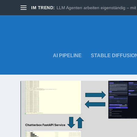
IM TREND:
LLM Agenten arbeiten eigenständig – mit 
AI PIPELINE
STABLE DIFFUSIO
SCHLAGWORT:
VOICE CLON