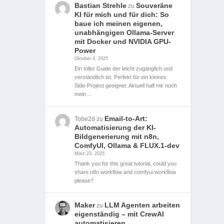
Bastian Strehle
Souveräne
zu
KI für mich und für dich: So
baue ich meinen eigenen,
unabhängigen Ollama-Server
mit Docker und NVIDIA GPU-
Power
Oktober 4, 2025
Ein toller Guide der leicht zugänglich und
verständlich ist. Perfekt für ein kleines
Side-Project geeignet. Aktuell half mir noch
mein…
Email-to-Art:
Tobe2d
zu
Automatisierung der KI-
Bildgenerierung mit n8n,
ComfyUI, Ollama & FLUX.1-dev
März 23, 2025
Thank you for this great tutorial, could you
share n8n workflow and comfyui workflow
please?
Maker
LLM Agenten arbeiten
zu
eigenständig – mit CrewAI
automatisieren