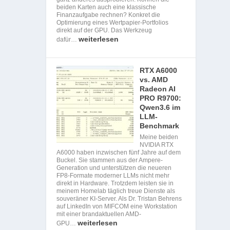
beiden Karten auch eine klassische
Finanzaufgabe rechnen? Konkret die
Optimierung eines Wertpapier-Portfolios
direkt auf der GPU. Das Werkzeug
weiterlesen
dafür…
RTX A6000
vs. AMD
Radeon AI
PRO R9700:
Qwen3.6 im
LLM-
Benchmark
Meine beiden
NVIDIA RTX
A6000 haben inzwischen fünf Jahre auf dem
Buckel. Sie stammen aus der Ampere-
Generation und unterstützen die neueren
FP8-Formate moderner LLMs nicht mehr
direkt in Hardware. Trotzdem leisten sie in
meinem Homelab täglich treue Dienste als
souveräner KI-Server. Als Dr. Tristan Behrens
auf LinkedIn von MIFCOM eine Workstation
mit einer brandaktuellen AMD-
weiterlesen
GPU…