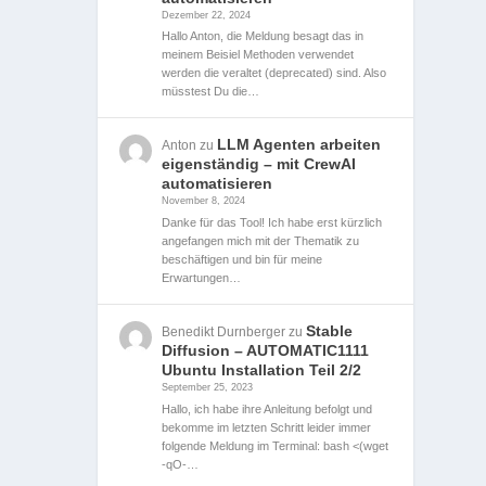
Dezember 22, 2024
Hallo Anton, die Meldung besagt das in
meinem Beisiel Methoden verwendet
werden die veraltet (deprecated) sind. Also
müsstest Du die…
LLM Agenten arbeiten
Anton
zu
eigenständig – mit CrewAI
automatisieren
November 8, 2024
Danke für das Tool! Ich habe erst kürzlich
angefangen mich mit der Thematik zu
beschäftigen und bin für meine
Erwartungen…
Stable
Benedikt Durnberger
zu
Diffusion – AUTOMATIC1111
Ubuntu Installation Teil 2/2
September 25, 2023
Hallo, ich habe ihre Anleitung befolgt und
bekomme im letzten Schritt leider immer
folgende Meldung im Terminal: bash <(wget
-qO-…