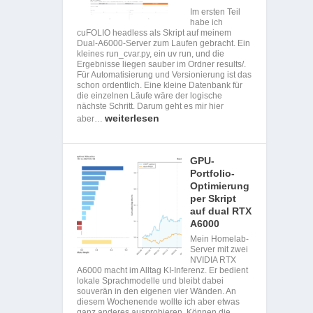
Im ersten Teil
habe ich
cuFOLIO headless als Skript auf meinem
Dual-A6000-Server zum Laufen gebracht. Ein
kleines run_cvar.py, ein uv run, und die
Ergebnisse liegen sauber im Ordner results/.
Für Automatisierung und Versionierung ist das
schon ordentlich. Eine kleine Datenbank für
die einzelnen Läufe wäre der logische
nächste Schritt. Darum geht es mir hier
weiterlesen
aber…
GPU-
Portfolio-
Optimierung
per Skript
auf dual RTX
A6000
Mein Homelab-
Server mit zwei
NVIDIA RTX
A6000 macht im Alltag KI-Inferenz. Er bedient
lokale Sprachmodelle und bleibt dabei
souverän in den eigenen vier Wänden. An
diesem Wochenende wollte ich aber etwas
ganz anderes ausprobieren. Können die