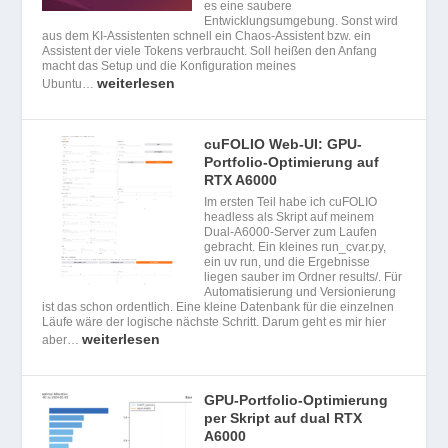
es eine saubere
Entwicklungsumgebung. Sonst wird
aus dem KI-Assistenten schnell ein Chaos-Assistent bzw. ein
Assistent der viele Tokens verbraucht. Soll heißen den Anfang
macht das Setup und die Konfiguration meines
weiterlesen
Ubuntu…
cuFOLIO Web-UI: GPU-
Portfolio-Optimierung auf
RTX A6000
Im ersten Teil habe ich cuFOLIO
headless als Skript auf meinem
Dual-A6000-Server zum Laufen
gebracht. Ein kleines run_cvar.py,
ein uv run, und die Ergebnisse
liegen sauber im Ordner results/. Für
Automatisierung und Versionierung
ist das schon ordentlich. Eine kleine Datenbank für die einzelnen
Läufe wäre der logische nächste Schritt. Darum geht es mir hier
weiterlesen
aber…
GPU-Portfolio-Optimierung
per Skript auf dual RTX
A6000