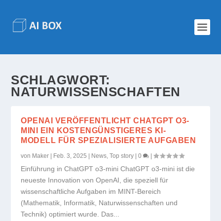
SCHLAGWORT:
NATURWISSENSCHAFTEN
OPENAI VERÖFFENTLICHT CHATGPT O3-
MINI EIN KOSTENGÜNSTIGERES KI-
MODELL FÜR SPEZIALISIERTE AUFGABEN
von
Maker
|
Feb. 3, 2025
|
News
,
Top story
|
0
|
Einführung in ChatGPT o3-mini ChatGPT o3-mini ist die
neueste Innovation von OpenAI, die speziell für
wissenschaftliche Aufgaben im MINT-Bereich
(Mathematik, Informatik, Naturwissenschaften und
Technik) optimiert wurde. Das...