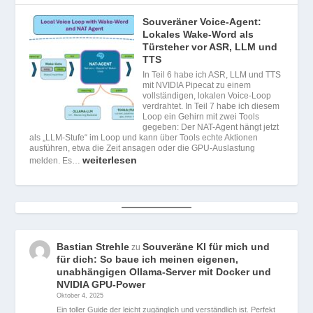
Souveräner Voice-Agent:
Lokales Wake-Word als
Türsteher vor ASR, LLM und
TTS
In Teil 6 habe ich ASR, LLM und TTS
mit NVIDIA Pipecat zu einem
vollständigen, lokalen Voice-Loop
verdrahtet. In Teil 7 habe ich diesem
Loop ein Gehirn mit zwei Tools
gegeben: Der NAT-Agent hängt jetzt
als „LLM-Stufe“ im Loop und kann über Tools echte Aktionen
ausführen, etwa die Zeit ansagen oder die GPU-Auslastung
weiterlesen
melden. Es…
Bastian Strehle
Souveräne KI für mich und
zu
für dich: So baue ich meinen eigenen,
unabhängigen Ollama-Server mit Docker und
NVIDIA GPU-Power
Oktober 4, 2025
Ein toller Guide der leicht zugänglich und verständlich ist. Perfekt