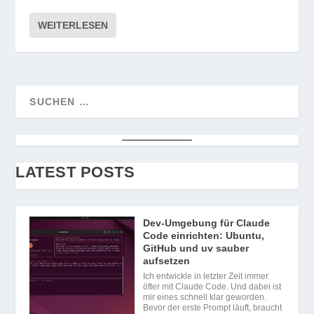
WEITERLESEN
LATEST POSTS
Dev-Umgebung für Claude
Code einrichten: Ubuntu,
GitHub und uv sauber
aufsetzen
Ich entwickle in letzter Zeit immer
öfter mit Claude Code. Und dabei ist
mir eines schnell klar geworden.
Bevor der erste Prompt läuft, braucht