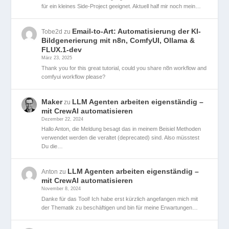
für ein kleines Side-Project geeignet. Aktuell half mir noch mein…
Email-to-Art: Automatisierung der KI-
Tobe2d
zu
Bildgenerierung mit n8n, ComfyUI, Ollama &
FLUX.1-dev
März 23, 2025
Thank you for this great tutorial, could you share n8n workflow and
comfyui workflow please?
Maker
LLM Agenten arbeiten eigenständig –
zu
mit CrewAI automatisieren
Dezember 22, 2024
Hallo Anton, die Meldung besagt das in meinem Beisiel Methoden
verwendet werden die veraltet (deprecated) sind. Also müsstest
Du die…
LLM Agenten arbeiten eigenständig –
Anton
zu
mit CrewAI automatisieren
November 8, 2024
Danke für das Tool! Ich habe erst kürzlich angefangen mich mit
der Thematik zu beschäftigen und bin für meine Erwartungen…