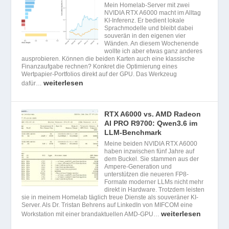
Mein Homelab-Server mit zwei
NVIDIA RTX A6000 macht im Alltag
KI-Inferenz. Er bedient lokale
Sprachmodelle und bleibt dabei
souverän in den eigenen vier
Wänden. An diesem Wochenende
wollte ich aber etwas ganz anderes
ausprobieren. Können die beiden Karten auch eine klassische
Finanzaufgabe rechnen? Konkret die Optimierung eines
Wertpapier-Portfolios direkt auf der GPU. Das Werkzeug
weiterlesen
dafür…
RTX A6000 vs. AMD Radeon
AI PRO R9700: Qwen3.6 im
LLM-Benchmark
Meine beiden NVIDIA RTX A6000
haben inzwischen fünf Jahre auf
dem Buckel. Sie stammen aus der
Ampere-Generation und
unterstützen die neueren FP8-
Formate moderner LLMs nicht mehr
direkt in Hardware. Trotzdem leisten
sie in meinem Homelab täglich treue Dienste als souveräner KI-
Server. Als Dr. Tristan Behrens auf LinkedIn von MIFCOM eine
weiterlesen
Workstation mit einer brandaktuellen AMD-GPU…