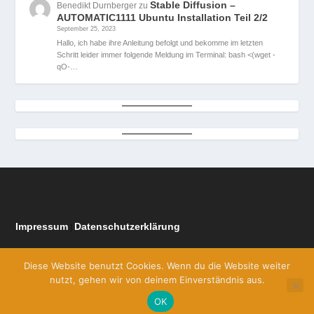
Stable Diffusion –
Benedikt Durnberger
zu
AUTOMATIC1111 Ubuntu Installation Teil 2/2
September 25, 2023
Hallo, ich habe ihre Anleitung befolgt und bekomme im letzten
Schritt leider immer folgende Meldung im Terminal: bash <(wget -
qO-…
Impressum
Datenschutzerklärung
|
Diese Website benutzt Cookies. Wenn du die Website weiter
nutzt, gehen wir von deinem Einverständnis aus.
OK
Entworfen von
| Unterstützt von
Elegant Themes
WordPress