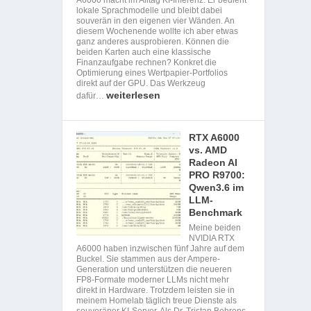
lokale Sprachmodelle und bleibt dabei
souverän in den eigenen vier Wänden. An
diesem Wochenende wollte ich aber etwas
ganz anderes ausprobieren. Können die
beiden Karten auch eine klassische
Finanzaufgabe rechnen? Konkret die
Optimierung eines Wertpapier-Portfolios
direkt auf der GPU. Das Werkzeug
weiterlesen
dafür…
RTX A6000
vs. AMD
Radeon AI
PRO R9700:
Qwen3.6 im
LLM-
Benchmark
Meine beiden
NVIDIA RTX
A6000 haben inzwischen fünf Jahre auf dem
Buckel. Sie stammen aus der Ampere-
Generation und unterstützen die neueren
FP8-Formate moderner LLMs nicht mehr
direkt in Hardware. Trotzdem leisten sie in
meinem Homelab täglich treue Dienste als
souveräner KI-Server. Als Dr. Tristan Behrens