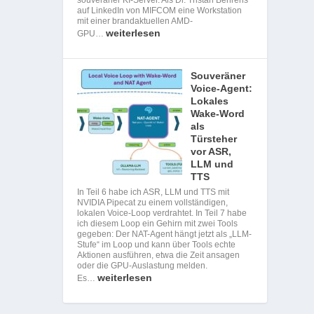
auf LinkedIn von MIFCOM eine Workstation
mit einer brandaktuellen AMD-
weiterlesen
GPU…
Souveräner
Voice-Agent:
Lokales
Wake-Word
als
Türsteher
vor ASR,
LLM und
TTS
In Teil 6 habe ich ASR, LLM und TTS mit
NVIDIA Pipecat zu einem vollständigen,
lokalen Voice-Loop verdrahtet. In Teil 7 habe
ich diesem Loop ein Gehirn mit zwei Tools
gegeben: Der NAT-Agent hängt jetzt als „LLM-
Stufe“ im Loop und kann über Tools echte
Aktionen ausführen, etwa die Zeit ansagen
oder die GPU-Auslastung melden.
weiterlesen
Es…