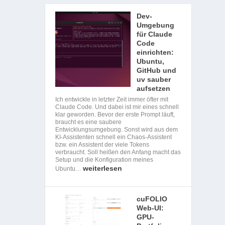
Dev-
Umgebung
für Claude
Code
einrichten:
Ubuntu,
GitHub und
uv sauber
aufsetzen
Ich entwickle in letzter Zeit immer öfter mit
Claude Code. Und dabei ist mir eines schnell
klar geworden. Bevor der erste Prompt läuft,
braucht es eine saubere
Entwicklungsumgebung. Sonst wird aus dem
KI-Assistenten schnell ein Chaos-Assistent
bzw. ein Assistent der viele Tokens
verbraucht. Soll heißen den Anfang macht das
Setup und die Konfiguration meines
weiterlesen
Ubuntu…
cuFOLIO
Web-UI:
GPU-