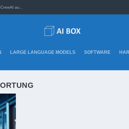
CrewAI au...
N
LARGE LANGUAGE MODELS
SOFTWARE
HA
WORTUNG