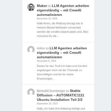
Maker
LLM Agenten arbeiten
zu
eigenständig – mit CrewAI
automatisieren
Dezember 22, 2024
Hallo Anton, die Meldung besagt das in
meinem Beisiel Methoden verwendet
werden die veraltet (deprecated) sind. Also
müsstest Du die…
LLM Agenten arbeiten
Anton
zu
eigenständig – mit CrewAI
automatisieren
November 8, 2024
Danke für das Tool! Ich habe erst kürzlich
angefangen mich mit der Thematik zu
beschäftigen und bin für meine
Erwartungen…
Stable
Benedikt Durnberger
zu
Diffusion – AUTOMATIC1111
Ubuntu Installation Teil 2/2
September 25, 2023
Hallo, ich habe ihre Anleitung befolgt und