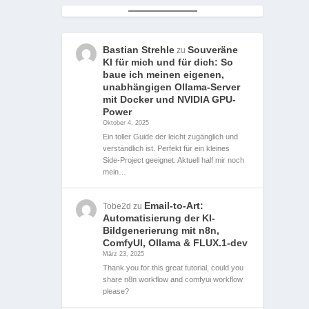
Bastian Strehle
Souveräne
zu
KI für mich und für dich: So
baue ich meinen eigenen,
unabhängigen Ollama-Server
mit Docker und NVIDIA GPU-
Power
Oktober 4, 2025
Ein toller Guide der leicht zugänglich und
verständlich ist. Perfekt für ein kleines
Side-Project geeignet. Aktuell half mir noch
mein…
Email-to-Art:
Tobe2d
zu
Automatisierung der KI-
Bildgenerierung mit n8n,
ComfyUI, Ollama & FLUX.1-dev
März 23, 2025
Thank you for this great tutorial, could you
share n8n workflow and comfyui workflow
please?