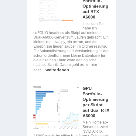
Portfolio-
Optimierung
auf RTX
A6000
Im ersten Teil
habe ich
cuFOLIO headless als Skript auf meinem
Dual-A6000-Server zum Laufen gebracht. Ein
kleines run_cvar.py, ein uv run, und die
Ergebnisse liegen sauber im Ordner results/.
Für Automatisierung und Versionierung ist das
schon ordentlich. Eine kleine Datenbank für
die einzelnen Läufe wäre der logische
nächste Schritt. Darum geht es mir hier
weiterlesen
aber…
GPU-
Portfolio-
Optimierung
per Skript
auf dual RTX
A6000
Mein Homelab-
Server mit zwei
NVIDIA RTX
A6000 macht im Alltag KI-Inferenz. Er bedient