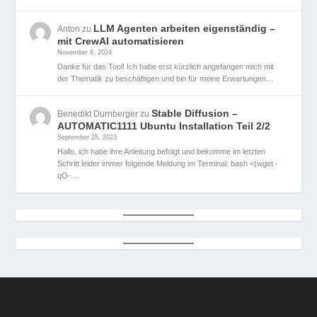
LLM Agenten arbeiten eigenständig –
Anton
zu
mit CrewAI automatisieren
November 8, 2024
Danke für das Tool! Ich habe erst kürzlich angefangen mich mit
der Thematik zu beschäftigen und bin für meine Erwartungen…
Stable Diffusion –
Benedikt Durnberger
zu
AUTOMATIC1111 Ubuntu Installation Teil 2/2
September 25, 2023
Hallo, ich habe ihre Anleitung befolgt und bekomme im letzten
Schritt leider immer folgende Meldung im Terminal: bash <(wget -
qO-…