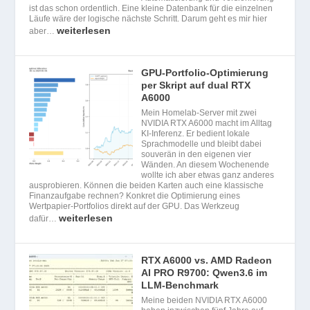
ist das schon ordentlich. Eine kleine Datenbank für die einzelnen
Läufe wäre der logische nächste Schritt. Darum geht es mir hier
weiterlesen
aber…
GPU-Portfolio-Optimierung
per Skript auf dual RTX
A6000
Mein Homelab-Server mit zwei
NVIDIA RTX A6000 macht im Alltag
KI-Inferenz. Er bedient lokale
Sprachmodelle und bleibt dabei
souverän in den eigenen vier
Wänden. An diesem Wochenende
wollte ich aber etwas ganz anderes
ausprobieren. Können die beiden Karten auch eine klassische
Finanzaufgabe rechnen? Konkret die Optimierung eines
Wertpapier-Portfolios direkt auf der GPU. Das Werkzeug
weiterlesen
dafür…
RTX A6000 vs. AMD Radeon
AI PRO R9700: Qwen3.6 im
LLM-Benchmark
Meine beiden NVIDIA RTX A6000