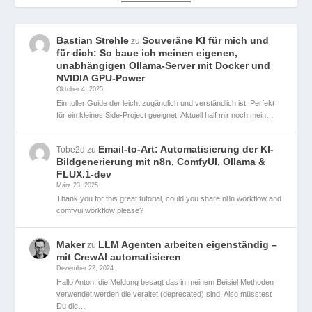
Bastian Strehle
Souveräne KI für mich und
zu
für dich: So baue ich meinen eigenen,
unabhängigen Ollama-Server mit Docker und
NVIDIA GPU-Power
Oktober 4, 2025
Ein toller Guide der leicht zugänglich und verständlich ist. Perfekt
für ein kleines Side-Project geeignet. Aktuell half mir noch mein…
Email-to-Art: Automatisierung der KI-
Tobe2d
zu
Bildgenerierung mit n8n, ComfyUI, Ollama &
FLUX.1-dev
März 23, 2025
Thank you for this great tutorial, could you share n8n workflow and
comfyui workflow please?
Maker
LLM Agenten arbeiten eigenständig –
zu
mit CrewAI automatisieren
Dezember 22, 2024
Hallo Anton, die Meldung besagt das in meinem Beisiel Methoden
verwendet werden die veraltet (deprecated) sind. Also müsstest
Du die…