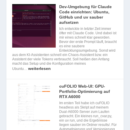
Dev-Umgebung für Claude
Code einrichten: Ubuntu,
GitHub und uv sauber
aufsetzen
Ich entwickle in letzter Zeit immer
öfter mit Claude Code. Und dabei ist
mir eines schnell klar geworden.
Bevor der erste Prompt läuft, braucht
es eine saubere
Entwicklungsumgebung. Sonst wird
aus dem KI-Assistenten schnell ein Chaos-Assistent bzw. ein
Assistent der viele Tokens verbraucht. Soll heißen den Anfang
macht das Setup und die Konfiguration meines
weiterlesen
Ubuntu…
cuFOLIO Web-UI: GPU-
Portfolio-Optimierung auf
RTX A6000
Im ersten Teil habe ich cuFOLIO
headless als Skript auf meinem
Dual-A6000-Server zum Laufen
gebracht. Ein kleines run_cvar.py,
ein uv run, und die Ergebnisse
liegen sauber im Ordner results/. Für
Automatisierung und Versionierung