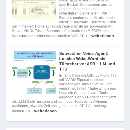
haben inzwischen fünf Jahre auf
dem Buckel. Sie stammen aus der
Ampere-Generation und
unterstützen die neueren FP8-
Formate moderner LLMs nicht mehr
direkt in Hardware. Trotzdem leisten
sie in meinem Homelab täglich treue Dienste als souveräner KI-
Server. Als Dr. Tristan Behrens auf LinkedIn von MIFCOM eine
weiterlesen
Workstation mit einer brandaktuellen AMD-GPU…
Souveräner Voice-Agent:
Lokales Wake-Word als
Türsteher vor ASR, LLM und
TTS
In Teil 6 habe ich ASR, LLM und TTS
mit NVIDIA Pipecat zu einem
vollständigen, lokalen Voice-Loop
verdrahtet. In Teil 7 habe ich diesem
Loop ein Gehirn mit zwei Tools
gegeben: Der NAT-Agent hängt jetzt
als „LLM-Stufe“ im Loop und kann über Tools echte Aktionen
ausführen, etwa die Zeit ansagen oder die GPU-Auslastung
weiterlesen
melden. Es…