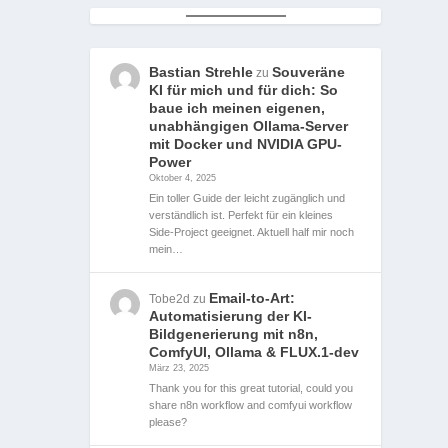
Bastian Strehle
Souveräne
zu
KI für mich und für dich: So
baue ich meinen eigenen,
unabhängigen Ollama-Server
mit Docker und NVIDIA GPU-
Power
Oktober 4, 2025
Ein toller Guide der leicht zugänglich und
verständlich ist. Perfekt für ein kleines
Side-Project geeignet. Aktuell half mir noch
mein…
Email-to-Art:
Tobe2d
zu
Automatisierung der KI-
Bildgenerierung mit n8n,
ComfyUI, Ollama & FLUX.1-dev
März 23, 2025
Thank you for this great tutorial, could you
share n8n workflow and comfyui workflow
please?