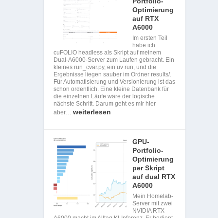
Portfolio-
Optimierung
auf RTX
A6000
Im ersten Teil
habe ich
cuFOLIO headless als Skript auf meinem
Dual-A6000-Server zum Laufen gebracht. Ein
kleines run_cvar.py, ein uv run, und die
Ergebnisse liegen sauber im Ordner results/.
Für Automatisierung und Versionierung ist das
schon ordentlich. Eine kleine Datenbank für
die einzelnen Läufe wäre der logische
nächste Schritt. Darum geht es mir hier
weiterlesen
aber…
GPU-
Portfolio-
Optimierung
per Skript
auf dual RTX
A6000
Mein Homelab-
Server mit zwei
NVIDIA RTX
A6000 macht im Alltag KI-Inferenz. Er bedient