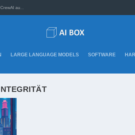
CrewAI au...
N
LARGE LANGUAGE MODELS
SOFTWARE
HA
INTEGRITÄT