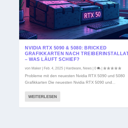
NVIDIA RTX 5090 & 5080: BRICKED
GRAFIKKARTEN NACH TREIBERINSTALLA
– WAS LÄUFT SCHIEF?
von
Maker
|
Feb. 4, 2025
|
Hardware
,
News
|
0
|
Probleme mit den neuesten Nvidia RTX 5090 und 5080
Grafikkarten Die neuesten Nvidia RTX 5090 und...
WEITERLESEN