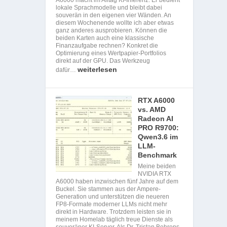
lokale Sprachmodelle und bleibt dabei
souverän in den eigenen vier Wänden. An
diesem Wochenende wollte ich aber etwas
ganz anderes ausprobieren. Können die
beiden Karten auch eine klassische
Finanzaufgabe rechnen? Konkret die
Optimierung eines Wertpapier-Portfolios
direkt auf der GPU. Das Werkzeug
weiterlesen
dafür…
RTX A6000
vs. AMD
Radeon AI
PRO R9700:
Qwen3.6 im
LLM-
Benchmark
Meine beiden
NVIDIA RTX
A6000 haben inzwischen fünf Jahre auf dem
Buckel. Sie stammen aus der Ampere-
Generation und unterstützen die neueren
FP8-Formate moderner LLMs nicht mehr
direkt in Hardware. Trotzdem leisten sie in
meinem Homelab täglich treue Dienste als
souveräner KI-Server. Als Dr. Tristan Behrens