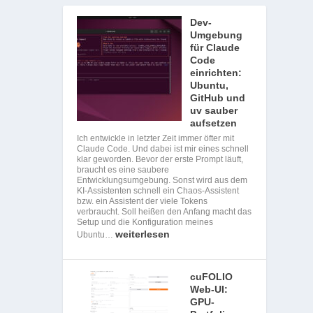
Dev-
Umgebung
für Claude
Code
einrichten:
Ubuntu,
GitHub und
uv sauber
aufsetzen
Ich entwickle in letzter Zeit immer öfter mit
Claude Code. Und dabei ist mir eines schnell
klar geworden. Bevor der erste Prompt läuft,
braucht es eine saubere
Entwicklungsumgebung. Sonst wird aus dem
KI-Assistenten schnell ein Chaos-Assistent
bzw. ein Assistent der viele Tokens
verbraucht. Soll heißen den Anfang macht das
Setup und die Konfiguration meines
weiterlesen
Ubuntu…
cuFOLIO
Web-UI:
GPU-