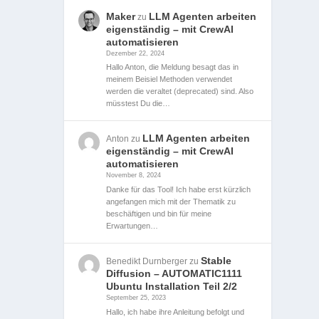
Maker
LLM Agenten arbeiten
zu
eigenständig – mit CrewAI
automatisieren
Dezember 22, 2024
Hallo Anton, die Meldung besagt das in
meinem Beisiel Methoden verwendet
werden die veraltet (deprecated) sind. Also
müsstest Du die…
LLM Agenten arbeiten
Anton
zu
eigenständig – mit CrewAI
automatisieren
November 8, 2024
Danke für das Tool! Ich habe erst kürzlich
angefangen mich mit der Thematik zu
beschäftigen und bin für meine
Erwartungen…
Stable
Benedikt Durnberger
zu
Diffusion – AUTOMATIC1111
Ubuntu Installation Teil 2/2
September 25, 2023
Hallo, ich habe ihre Anleitung befolgt und