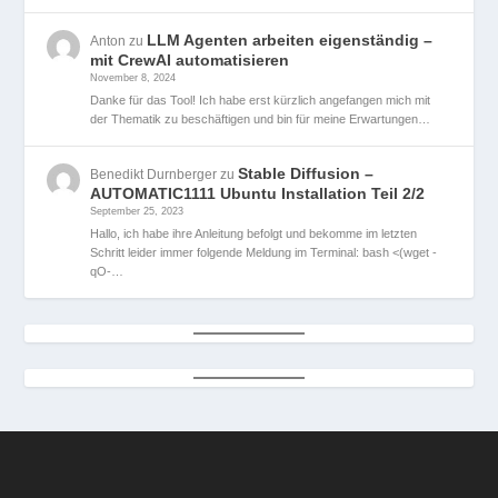
LLM Agenten arbeiten eigenständig –
Anton
zu
mit CrewAI automatisieren
November 8, 2024
Danke für das Tool! Ich habe erst kürzlich angefangen mich mit
der Thematik zu beschäftigen und bin für meine Erwartungen…
Stable Diffusion –
Benedikt Durnberger
zu
AUTOMATIC1111 Ubuntu Installation Teil 2/2
September 25, 2023
Hallo, ich habe ihre Anleitung befolgt und bekomme im letzten
Schritt leider immer folgende Meldung im Terminal: bash <(wget -
qO-…