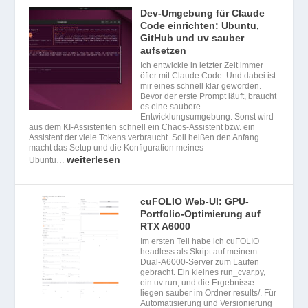
Dev-Umgebung für Claude
Code einrichten: Ubuntu,
GitHub und uv sauber
aufsetzen
Ich entwickle in letzter Zeit immer
öfter mit Claude Code. Und dabei ist
mir eines schnell klar geworden.
Bevor der erste Prompt läuft, braucht
es eine saubere
Entwicklungsumgebung. Sonst wird
aus dem KI-Assistenten schnell ein Chaos-Assistent bzw. ein
Assistent der viele Tokens verbraucht. Soll heißen den Anfang
macht das Setup und die Konfiguration meines
weiterlesen
Ubuntu…
cuFOLIO Web-UI: GPU-
Portfolio-Optimierung auf
RTX A6000
Im ersten Teil habe ich cuFOLIO
headless als Skript auf meinem
Dual-A6000-Server zum Laufen
gebracht. Ein kleines run_cvar.py,
ein uv run, und die Ergebnisse
liegen sauber im Ordner results/. Für
Automatisierung und Versionierung