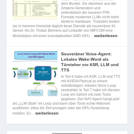
dem Buckel. Sie stammen aus der
Ampere-Generation und
unterstützen die neueren FP8-
Formate moderner LLMs nicht mehr
direkt in Hardware. Trotzdem leisten
sie in meinem Homelab täglich treue Dienste als souveräner KI-
Server. Als Dr. Tristan Behrens auf LinkedIn von MIFCOM eine
weiterlesen
Workstation mit einer brandaktuellen AMD-GPU…
Souveräner Voice-Agent:
Lokales Wake-Word als
Türsteher vor ASR, LLM und
TTS
In Teil 6 habe ich ASR, LLM und TTS
mit NVIDIA Pipecat zu einem
vollständigen, lokalen Voice-Loop
verdrahtet. In Teil 7 habe ich diesem
Loop ein Gehirn mit zwei Tools
gegeben: Der NAT-Agent hängt jetzt
als „LLM-Stufe“ im Loop und kann über Tools echte Aktionen
ausführen, etwa die Zeit ansagen oder die GPU-Auslastung
weiterlesen
melden. Es…