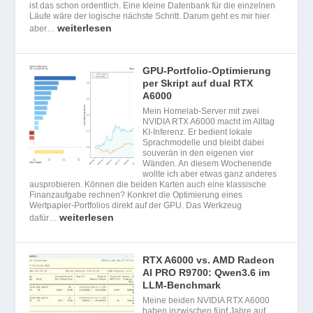
ist das schon ordentlich. Eine kleine Datenbank für die einzelnen
Läufe wäre der logische nächste Schritt. Darum geht es mir hier
weiterlesen
aber…
GPU-Portfolio-Optimierung
per Skript auf dual RTX
A6000
Mein Homelab-Server mit zwei
NVIDIA RTX A6000 macht im Alltag
KI-Inferenz. Er bedient lokale
Sprachmodelle und bleibt dabei
souverän in den eigenen vier
Wänden. An diesem Wochenende
wollte ich aber etwas ganz anderes
ausprobieren. Können die beiden Karten auch eine klassische
Finanzaufgabe rechnen? Konkret die Optimierung eines
Wertpapier-Portfolios direkt auf der GPU. Das Werkzeug
weiterlesen
dafür…
RTX A6000 vs. AMD Radeon
AI PRO R9700: Qwen3.6 im
LLM-Benchmark
Meine beiden NVIDIA RTX A6000
haben inzwischen fünf Jahre auf