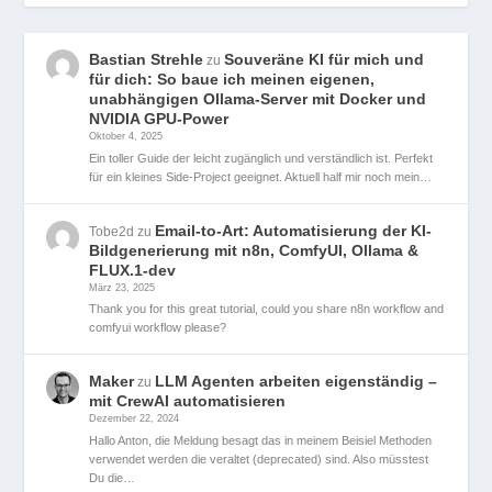
Bastian Strehle
Souveräne KI für mich und
zu
für dich: So baue ich meinen eigenen,
unabhängigen Ollama-Server mit Docker und
NVIDIA GPU-Power
Oktober 4, 2025
Ein toller Guide der leicht zugänglich und verständlich ist. Perfekt
für ein kleines Side-Project geeignet. Aktuell half mir noch mein…
Email-to-Art: Automatisierung der KI-
Tobe2d
zu
Bildgenerierung mit n8n, ComfyUI, Ollama &
FLUX.1-dev
März 23, 2025
Thank you for this great tutorial, could you share n8n workflow and
comfyui workflow please?
Maker
LLM Agenten arbeiten eigenständig –
zu
mit CrewAI automatisieren
Dezember 22, 2024
Hallo Anton, die Meldung besagt das in meinem Beisiel Methoden
verwendet werden die veraltet (deprecated) sind. Also müsstest
Du die…