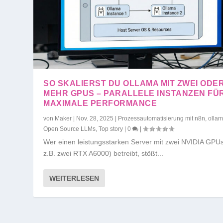
SO SKALIERST DU OLLAMA MIT ZWEI ODE
MEHR GPUS – PARALLELE INSTANZEN FÜ
MAXIMALE PERFORMANCE
von
Maker
|
Nov. 28, 2025
|
Prozessautomatisierung mit n8n, olla
Open Source LLMs
,
Top story
|
0
|
Wer einen leistungsstarken Server mit zwei NVIDIA GPUs
z.B. zwei RTX A6000) betreibt, stößt...
WEITERLESEN