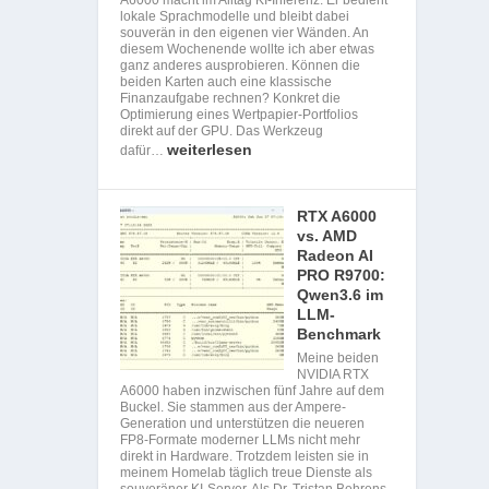
lokale Sprachmodelle und bleibt dabei
souverän in den eigenen vier Wänden. An
diesem Wochenende wollte ich aber etwas
ganz anderes ausprobieren. Können die
beiden Karten auch eine klassische
Finanzaufgabe rechnen? Konkret die
Optimierung eines Wertpapier-Portfolios
direkt auf der GPU. Das Werkzeug
weiterlesen
dafür…
RTX A6000
vs. AMD
Radeon AI
PRO R9700:
Qwen3.6 im
LLM-
Benchmark
Meine beiden
NVIDIA RTX
A6000 haben inzwischen fünf Jahre auf dem
Buckel. Sie stammen aus der Ampere-
Generation und unterstützen die neueren
FP8-Formate moderner LLMs nicht mehr
direkt in Hardware. Trotzdem leisten sie in
meinem Homelab täglich treue Dienste als
souveräner KI-Server. Als Dr. Tristan Behrens