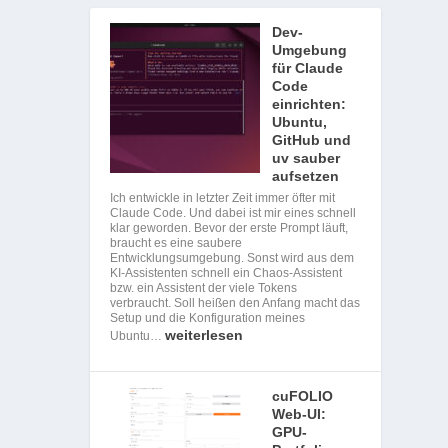
Dev-
Umgebung
für Claude
Code
einrichten:
Ubuntu,
GitHub und
uv sauber
aufsetzen
Ich entwickle in letzter Zeit immer öfter mit
Claude Code. Und dabei ist mir eines schnell
klar geworden. Bevor der erste Prompt läuft,
braucht es eine saubere
Entwicklungsumgebung. Sonst wird aus dem
KI-Assistenten schnell ein Chaos-Assistent
bzw. ein Assistent der viele Tokens
verbraucht. Soll heißen den Anfang macht das
Setup und die Konfiguration meines
weiterlesen
Ubuntu…
cuFOLIO
Web-UI:
GPU-