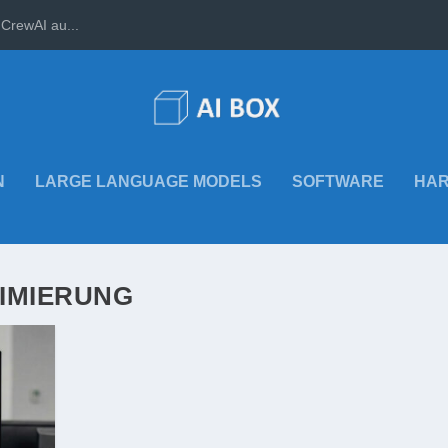
CrewAI au...
N
LARGE LANGUAGE MODELS
SOFTWARE
HA
IMIERUNG