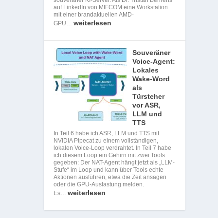
auf LinkedIn von MIFCOM eine Workstation
mit einer brandaktuellen AMD-
weiterlesen
GPU…
Souveräner
Voice-Agent:
Lokales
Wake-Word
als
Türsteher
vor ASR,
LLM und
TTS
In Teil 6 habe ich ASR, LLM und TTS mit
NVIDIA Pipecat zu einem vollständigen,
lokalen Voice-Loop verdrahtet. In Teil 7 habe
ich diesem Loop ein Gehirn mit zwei Tools
gegeben: Der NAT-Agent hängt jetzt als „LLM-
Stufe“ im Loop und kann über Tools echte
Aktionen ausführen, etwa die Zeit ansagen
oder die GPU-Auslastung melden.
weiterlesen
Es…