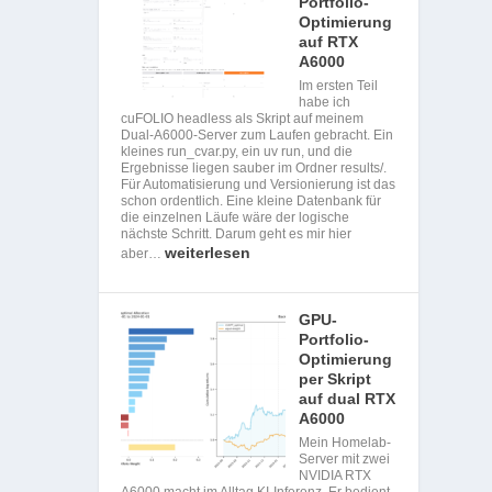
Portfolio-
Optimierung
auf RTX
A6000
Im ersten Teil
habe ich
cuFOLIO headless als Skript auf meinem
Dual-A6000-Server zum Laufen gebracht. Ein
kleines run_cvar.py, ein uv run, und die
Ergebnisse liegen sauber im Ordner results/.
Für Automatisierung und Versionierung ist das
schon ordentlich. Eine kleine Datenbank für
die einzelnen Läufe wäre der logische
nächste Schritt. Darum geht es mir hier
weiterlesen
aber…
GPU-
Portfolio-
Optimierung
per Skript
auf dual RTX
A6000
Mein Homelab-
Server mit zwei
NVIDIA RTX
A6000 macht im Alltag KI-Inferenz. Er bedient