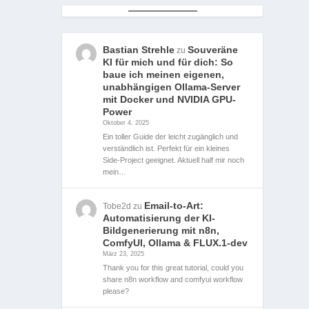
Bastian Strehle
Souveräne
zu
KI für mich und für dich: So
baue ich meinen eigenen,
unabhängigen Ollama-Server
mit Docker und NVIDIA GPU-
Power
Oktober 4, 2025
Ein toller Guide der leicht zugänglich und
verständlich ist. Perfekt für ein kleines
Side-Project geeignet. Aktuell half mir noch
mein…
Email-to-Art:
Tobe2d
zu
Automatisierung der KI-
Bildgenerierung mit n8n,
ComfyUI, Ollama & FLUX.1-dev
März 23, 2025
Thank you for this great tutorial, could you
share n8n workflow and comfyui workflow
please?