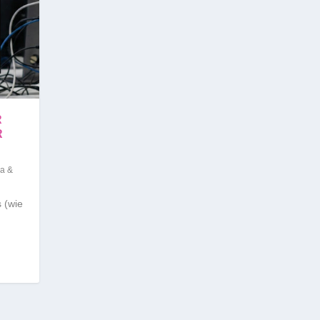
R
R
ma &
 (wie