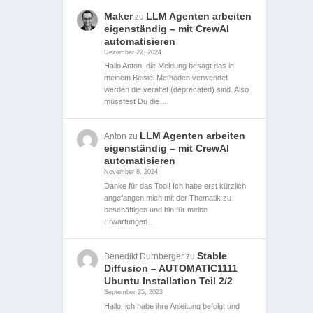
Maker
LLM Agenten arbeiten
zu
eigenständig – mit CrewAI
automatisieren
Dezember 22, 2024
Hallo Anton, die Meldung besagt das in
meinem Beisiel Methoden verwendet
werden die veraltet (deprecated) sind. Also
müsstest Du die…
LLM Agenten arbeiten
Anton
zu
eigenständig – mit CrewAI
automatisieren
November 8, 2024
Danke für das Tool! Ich habe erst kürzlich
angefangen mich mit der Thematik zu
beschäftigen und bin für meine
Erwartungen…
Stable
Benedikt Durnberger
zu
Diffusion – AUTOMATIC1111
Ubuntu Installation Teil 2/2
September 25, 2023
Hallo, ich habe ihre Anleitung befolgt und