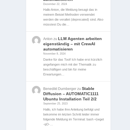
Dezember 22, 2024
Hallo Anton, die Meldung besagt das in
meinem Beisiel Methoden verwendet
werden die veraltet (deprecated) sind. Also
müsstest Du die…
LLM Agenten arbeiten
Anton
zu
eigenständig – mit CrewAI
automatisieren
November 8, 2024
Danke für das Tool! Ich habe erst kürzlich
angefangen mich mit der Thematik zu
beschäftigen und bin für meine
Erwartungen…
Stable
Benedikt Durnberger
zu
Diffusion – AUTOMATIC1111
Ubuntu Installation Teil 2/2
September 25, 2023
Hallo, ich habe ihre Anleitung befolgt und
bekomme im letzten Schritt leider immer
folgende Meldung im Terminal: bash <(wget
-qO-…