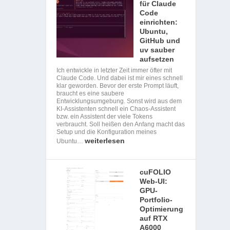
für Claude
Code
einrichten:
Ubuntu,
GitHub und
uv sauber
aufsetzen
Ich entwickle in letzter Zeit immer öfter mit
Claude Code. Und dabei ist mir eines schnell
klar geworden. Bevor der erste Prompt läuft,
braucht es eine saubere
Entwicklungsumgebung. Sonst wird aus dem
KI-Assistenten schnell ein Chaos-Assistent
bzw. ein Assistent der viele Tokens
verbraucht. Soll heißen den Anfang macht das
Setup und die Konfiguration meines
weiterlesen
Ubuntu…
cuFOLIO
Web-UI:
GPU-
Portfolio-
Optimierung
auf RTX
A6000