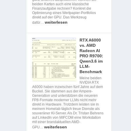
beiden Karten auch eine klassische
Finanzaufgabe rechnen? Konkret die
Optimierung eines Wertpapier-Portfolios
direkt auf der GPU. Das Werkzeug
weiterlesen
dafür…
RTX A6000
vs. AMD
Radeon AI
PRO R9700:
Qwen3.6 im
LLM-
Benchmark
Meine beiden
NVIDIA RTX
A6000 haben inzwischen fünf Jahre auf dem
Buckel. Sie stammen aus der Ampere-
Generation und unterstützen die neueren
FP8-Formate moderner LLMs nicht mehr
direkt in Hardware. Trotzdem leisten sie in
meinem Homelab täglich treue Dienste als
souveräner KI-Server. Als Dr. Tristan Behrens
auf LinkedIn von MIFCOM eine Workstation
mit einer brandaktuellen AMD-
weiterlesen
GPU…