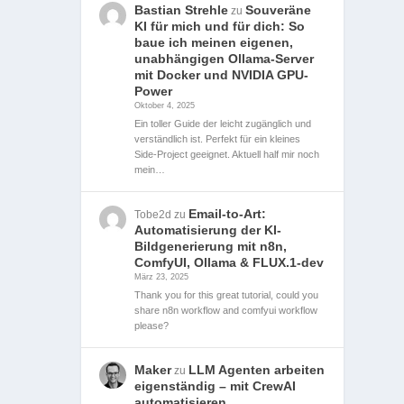
Bastian Strehle
Souveräne
zu
KI für mich und für dich: So
baue ich meinen eigenen,
unabhängigen Ollama-Server
mit Docker und NVIDIA GPU-
Power
Oktober 4, 2025
Ein toller Guide der leicht zugänglich und
verständlich ist. Perfekt für ein kleines
Side-Project geeignet. Aktuell half mir noch
mein…
Email-to-Art:
Tobe2d
zu
Automatisierung der KI-
Bildgenerierung mit n8n,
ComfyUI, Ollama & FLUX.1-dev
März 23, 2025
Thank you for this great tutorial, could you
share n8n workflow and comfyui workflow
please?
Maker
LLM Agenten arbeiten
zu
eigenständig – mit CrewAI
automatisieren