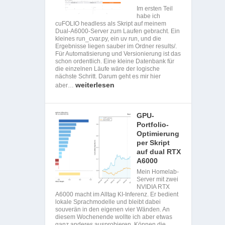
Im ersten Teil
habe ich
cuFOLIO headless als Skript auf meinem
Dual-A6000-Server zum Laufen gebracht. Ein
kleines run_cvar.py, ein uv run, und die
Ergebnisse liegen sauber im Ordner results/.
Für Automatisierung und Versionierung ist das
schon ordentlich. Eine kleine Datenbank für
die einzelnen Läufe wäre der logische
nächste Schritt. Darum geht es mir hier
weiterlesen
aber…
GPU-
Portfolio-
Optimierung
per Skript
auf dual RTX
A6000
Mein Homelab-
Server mit zwei
NVIDIA RTX
A6000 macht im Alltag KI-Inferenz. Er bedient
lokale Sprachmodelle und bleibt dabei
souverän in den eigenen vier Wänden. An
diesem Wochenende wollte ich aber etwas
ganz anderes ausprobieren. Können die