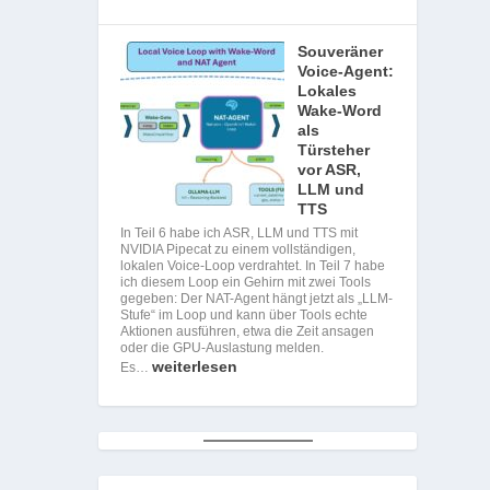
Souveräner
Voice-Agent:
Lokales
Wake-Word
als
Türsteher
vor ASR,
LLM und
TTS
In Teil 6 habe ich ASR, LLM und TTS mit
NVIDIA Pipecat zu einem vollständigen,
lokalen Voice-Loop verdrahtet. In Teil 7 habe
ich diesem Loop ein Gehirn mit zwei Tools
gegeben: Der NAT-Agent hängt jetzt als „LLM-
Stufe“ im Loop und kann über Tools echte
Aktionen ausführen, etwa die Zeit ansagen
oder die GPU-Auslastung melden.
weiterlesen
Es…