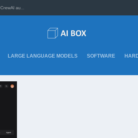
CrewAI au...
LARGE LANGUAGE MODELS
SOFTWARE
HAR