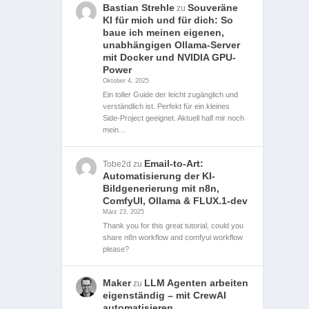
Bastian Strehle
Souveräne
zu
KI für mich und für dich: So
baue ich meinen eigenen,
unabhängigen Ollama-Server
mit Docker und NVIDIA GPU-
Power
Oktober 4, 2025
Ein toller Guide der leicht zugänglich und
verständlich ist. Perfekt für ein kleines
Side-Project geeignet. Aktuell half mir noch
mein…
Email-to-Art:
Tobe2d
zu
Automatisierung der KI-
Bildgenerierung mit n8n,
ComfyUI, Ollama & FLUX.1-dev
März 23, 2025
Thank you for this great tutorial, could you
share n8n workflow and comfyui workflow
please?
Maker
LLM Agenten arbeiten
zu
eigenständig – mit CrewAI
automatisieren