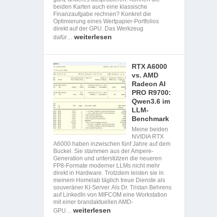
beiden Karten auch eine klassische
Finanzaufgabe rechnen? Konkret die
Optimierung eines Wertpapier-Portfolios
direkt auf der GPU. Das Werkzeug
weiterlesen
dafür…
RTX A6000
vs. AMD
Radeon AI
PRO R9700:
Qwen3.6 im
LLM-
Benchmark
Meine beiden
NVIDIA RTX
A6000 haben inzwischen fünf Jahre auf dem
Buckel. Sie stammen aus der Ampere-
Generation und unterstützen die neueren
FP8-Formate moderner LLMs nicht mehr
direkt in Hardware. Trotzdem leisten sie in
meinem Homelab täglich treue Dienste als
souveräner KI-Server. Als Dr. Tristan Behrens
auf LinkedIn von MIFCOM eine Workstation
mit einer brandaktuellen AMD-
weiterlesen
GPU…