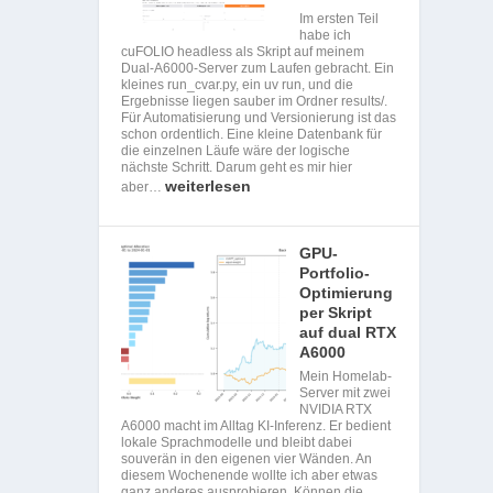
Im ersten Teil
habe ich
cuFOLIO headless als Skript auf meinem
Dual-A6000-Server zum Laufen gebracht. Ein
kleines run_cvar.py, ein uv run, und die
Ergebnisse liegen sauber im Ordner results/.
Für Automatisierung und Versionierung ist das
schon ordentlich. Eine kleine Datenbank für
die einzelnen Läufe wäre der logische
nächste Schritt. Darum geht es mir hier
weiterlesen
aber…
GPU-
Portfolio-
Optimierung
per Skript
auf dual RTX
A6000
Mein Homelab-
Server mit zwei
NVIDIA RTX
A6000 macht im Alltag KI-Inferenz. Er bedient
lokale Sprachmodelle und bleibt dabei
souverän in den eigenen vier Wänden. An
diesem Wochenende wollte ich aber etwas
ganz anderes ausprobieren. Können die