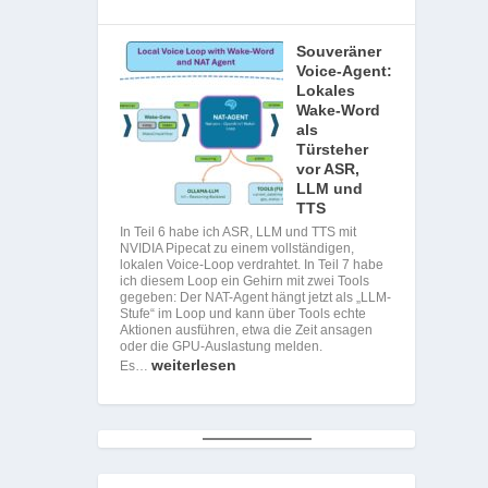
Souveräner
Voice-Agent:
Lokales
Wake-Word
als
Türsteher
vor ASR,
LLM und
TTS
In Teil 6 habe ich ASR, LLM und TTS mit
NVIDIA Pipecat zu einem vollständigen,
lokalen Voice-Loop verdrahtet. In Teil 7 habe
ich diesem Loop ein Gehirn mit zwei Tools
gegeben: Der NAT-Agent hängt jetzt als „LLM-
Stufe“ im Loop und kann über Tools echte
Aktionen ausführen, etwa die Zeit ansagen
oder die GPU-Auslastung melden.
weiterlesen
Es…