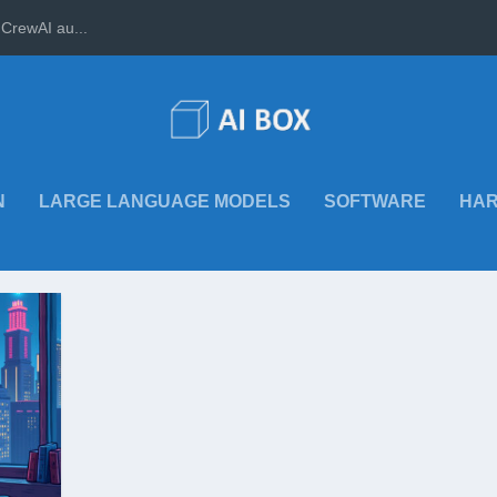
CrewAI au...
N
LARGE LANGUAGE MODELS
SOFTWARE
HA
 FEHLER