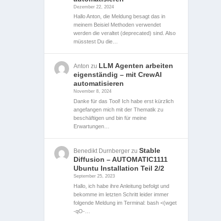
Dezember 22, 2024
Hallo Anton, die Meldung besagt das in
meinem Beisiel Methoden verwendet
werden die veraltet (deprecated) sind. Also
müsstest Du die…
LLM Agenten arbeiten
Anton
zu
eigenständig – mit CrewAI
automatisieren
November 8, 2024
Danke für das Tool! Ich habe erst kürzlich
angefangen mich mit der Thematik zu
beschäftigen und bin für meine
Erwartungen…
Stable
Benedikt Durnberger
zu
Diffusion – AUTOMATIC1111
Ubuntu Installation Teil 2/2
September 25, 2023
Hallo, ich habe ihre Anleitung befolgt und
bekomme im letzten Schritt leider immer
folgende Meldung im Terminal: bash <(wget
-qO-…