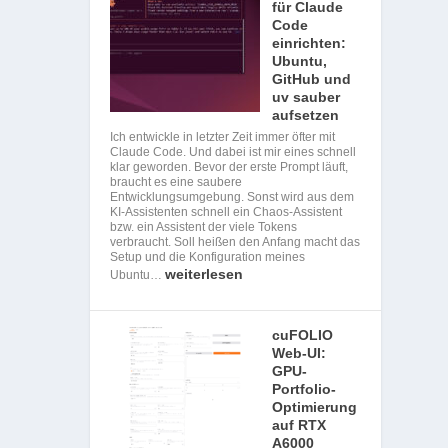
für Claude
Code
einrichten:
Ubuntu,
GitHub und
uv sauber
aufsetzen
Ich entwickle in letzter Zeit immer öfter mit
Claude Code. Und dabei ist mir eines schnell
klar geworden. Bevor der erste Prompt läuft,
braucht es eine saubere
Entwicklungsumgebung. Sonst wird aus dem
KI-Assistenten schnell ein Chaos-Assistent
bzw. ein Assistent der viele Tokens
verbraucht. Soll heißen den Anfang macht das
Setup und die Konfiguration meines
weiterlesen
Ubuntu…
cuFOLIO
Web-UI:
GPU-
Portfolio-
Optimierung
auf RTX
A6000