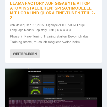
LLAMA FACTORY AUF GIGABYTE AI TOP
ATOM INSTALLIEREN: SPRACHMODELLE
MIT LORA UND QLORA FINE-TUNEN TEIL 2-
2
von
Maker
|
Dez. 27, 2025
|
Gigabyte AI TOP ATOM
,
Large
Language Models
,
Top story
|
0
|
Phase 7: Fine-Tuning Training starten Bevor ich das
Training starte, muss ich möglicherweise beim...
WEITERLESEN