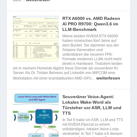
RTX A6000 vs. AMD Radeon
AI PRO R9700: Qwen3.6 im
LLM-Benchmark
Meine beiden NVIDIA RTX A6000
haben inzwischen fünf Jahre auf
dem Buckel. Sie stammen aus der
Ampere-Generation und
unterstützen die neueren FP8-
Formate moderner LLMs nicht mehr
direkt in Hardware. Trotzdem leisten
sie in meinem Homelab täglich treue Dienste als souveräner KI-
Server. Als Dr. Tristan Behrens auf LinkedIn von MIFCOM eine
weiterlesen
Workstation mit einer brandaktuellen AMD-GPU…
Souveräner Voice-Agent:
Lokales Wake-Word als
Türsteher vor ASR, LLM und
TTS
In Teil 6 habe ich ASR, LLM und TTS
mit NVIDIA Pipecat zu einem
vollständigen, lokalen Voice-Loop
verdrahtet. In Teil 7 habe ich diesem