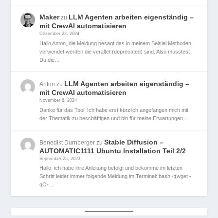
Maker
LLM Agenten arbeiten eigenständig –
zu
mit CrewAI automatisieren
Dezember 22, 2024
Hallo Anton, die Meldung besagt das in meinem Beisiel Methoden
verwendet werden die veraltet (deprecated) sind. Also müsstest
Du die…
LLM Agenten arbeiten eigenständig –
Anton
zu
mit CrewAI automatisieren
November 8, 2024
Danke für das Tool! Ich habe erst kürzlich angefangen mich mit
der Thematik zu beschäftigen und bin für meine Erwartungen…
Stable Diffusion –
Benedikt Durnberger
zu
AUTOMATIC1111 Ubuntu Installation Teil 2/2
September 25, 2023
Hallo, ich habe ihre Anleitung befolgt und bekomme im letzten
Schritt leider immer folgende Meldung im Terminal: bash <(wget -
qO-…