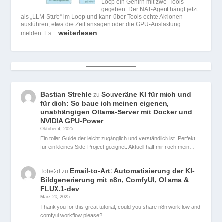
Loop ein Gehirn mit zwei Tools
gegeben: Der NAT-Agent hängt jetzt
als „LLM-Stufe“ im Loop und kann über Tools echte Aktionen
ausführen, etwa die Zeit ansagen oder die GPU-Auslastung
weiterlesen
melden. Es…
Bastian Strehle
Souveräne KI für mich und
zu
für dich: So baue ich meinen eigenen,
unabhängigen Ollama-Server mit Docker und
NVIDIA GPU-Power
Oktober 4, 2025
Ein toller Guide der leicht zugänglich und verständlich ist. Perfekt
für ein kleines Side-Project geeignet. Aktuell half mir noch mein…
Email-to-Art: Automatisierung der KI-
Tobe2d
zu
Bildgenerierung mit n8n, ComfyUI, Ollama &
FLUX.1-dev
März 23, 2025
Thank you for this great tutorial, could you share n8n workflow and
comfyui workflow please?