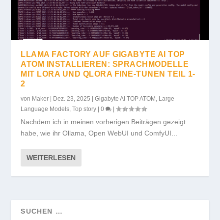
LLAMA FACTORY AUF GIGABYTE AI TOP
ATOM INSTALLIEREN: SPRACHMODELLE
MIT LORA UND QLORA FINE-TUNEN TEIL 1-
2
von
Maker
|
Dez. 23, 2025
|
Gigabyte AI TOP ATOM
,
Large
Language Models
,
Top story
|
0
|
Nachdem ich in meinen vorherigen Beiträgen gezeigt
habe, wie ihr Ollama, Open WebUI und ComfyUI...
WEITERLESEN