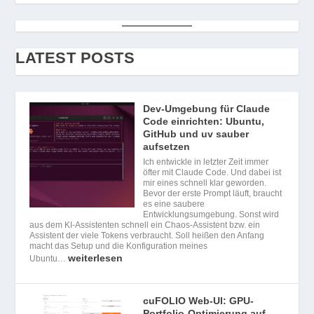
LATEST POSTS
Dev-Umgebung für Claude
Code einrichten: Ubuntu,
GitHub und uv sauber
aufsetzen
Ich entwickle in letzter Zeit immer
öfter mit Claude Code. Und dabei ist
mir eines schnell klar geworden.
Bevor der erste Prompt läuft, braucht
es eine saubere
Entwicklungsumgebung. Sonst wird
aus dem KI-Assistenten schnell ein Chaos-Assistent bzw. ein
Assistent der viele Tokens verbraucht. Soll heißen den Anfang
macht das Setup und die Konfiguration meines
weiterlesen
Ubuntu…
cuFOLIO Web-UI: GPU-
Portfolio-Optimierung auf