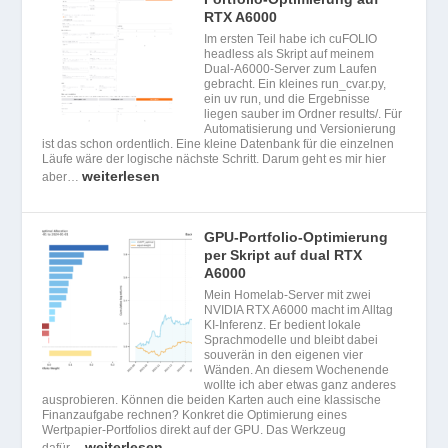
RTX A6000
Im ersten Teil habe ich cuFOLIO
headless als Skript auf meinem
Dual-A6000-Server zum Laufen
gebracht. Ein kleines run_cvar.py,
ein uv run, und die Ergebnisse
liegen sauber im Ordner results/. Für
Automatisierung und Versionierung
ist das schon ordentlich. Eine kleine Datenbank für die einzelnen
Läufe wäre der logische nächste Schritt. Darum geht es mir hier
weiterlesen
aber…
GPU-Portfolio-Optimierung
per Skript auf dual RTX
A6000
Mein Homelab-Server mit zwei
NVIDIA RTX A6000 macht im Alltag
KI-Inferenz. Er bedient lokale
Sprachmodelle und bleibt dabei
souverän in den eigenen vier
Wänden. An diesem Wochenende
wollte ich aber etwas ganz anderes
ausprobieren. Können die beiden Karten auch eine klassische
Finanzaufgabe rechnen? Konkret die Optimierung eines
Wertpapier-Portfolios direkt auf der GPU. Das Werkzeug
weiterlesen
dafür…