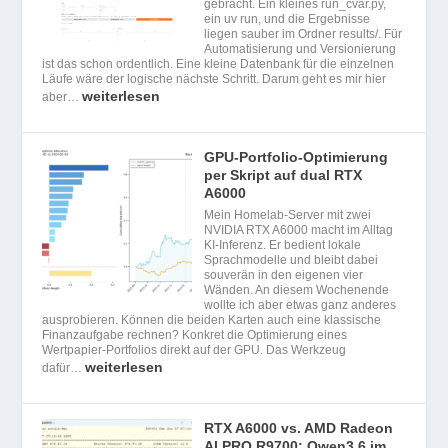
gebracht. Ein kleines run_cvar.py,
ein uv run, und die Ergebnisse
liegen sauber im Ordner results/. Für
Automatisierung und Versionierung
ist das schon ordentlich. Eine kleine Datenbank für die einzelnen
Läufe wäre der logische nächste Schritt. Darum geht es mir hier
weiterlesen
aber…
GPU-Portfolio-Optimierung
per Skript auf dual RTX
A6000
Mein Homelab-Server mit zwei
NVIDIA RTX A6000 macht im Alltag
KI-Inferenz. Er bedient lokale
Sprachmodelle und bleibt dabei
souverän in den eigenen vier
Wänden. An diesem Wochenende
wollte ich aber etwas ganz anderes
ausprobieren. Können die beiden Karten auch eine klassische
Finanzaufgabe rechnen? Konkret die Optimierung eines
Wertpapier-Portfolios direkt auf der GPU. Das Werkzeug
weiterlesen
dafür…
RTX A6000 vs. AMD Radeon
AI PRO R9700: Qwen3.6 im