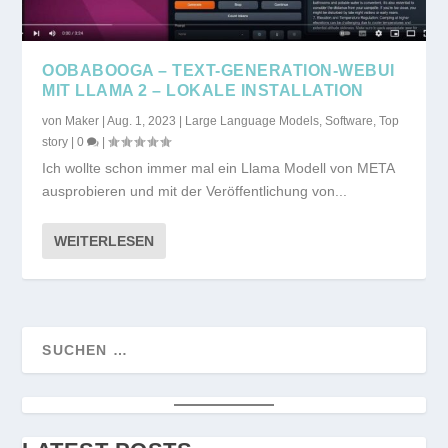
OOBABOOGA – TEXT-GENERATION-WEBUI
MIT LLAMA 2 – LOKALE INSTALLATION
von
Maker
|
Aug. 1, 2023
|
Large Language Models
,
Software
,
Top
story
|
0
|
Ich wollte schon immer mal ein Llama Modell von META
ausprobieren und mit der Veröffentlichung von...
WEITERLESEN