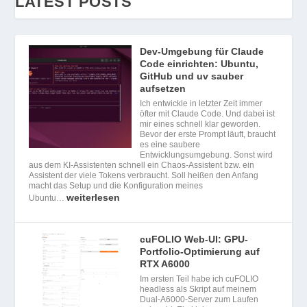
LATEST POSTS
Dev-Umgebung für Claude
Code einrichten: Ubuntu,
GitHub und uv sauber
aufsetzen
Ich entwickle in letzter Zeit immer
öfter mit Claude Code. Und dabei ist
mir eines schnell klar geworden.
Bevor der erste Prompt läuft, braucht
es eine saubere
Entwicklungsumgebung. Sonst wird
aus dem KI-Assistenten schnell ein Chaos-Assistent bzw. ein
Assistent der viele Tokens verbraucht. Soll heißen den Anfang
macht das Setup und die Konfiguration meines
weiterlesen
Ubuntu…
cuFOLIO Web-UI: GPU-
Portfolio-Optimierung auf
RTX A6000
Im ersten Teil habe ich cuFOLIO
headless als Skript auf meinem
Dual-A6000-Server zum Laufen