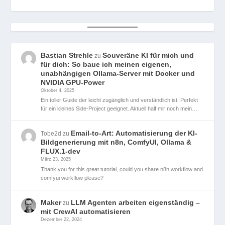
Bastian Strehle
Souveräne KI für mich und
zu
für dich: So baue ich meinen eigenen,
unabhängigen Ollama-Server mit Docker und
NVIDIA GPU-Power
Oktober 4, 2025
Ein toller Guide der leicht zugänglich und verständlich ist. Perfekt
für ein kleines Side-Project geeignet. Aktuell half mir noch mein…
Email-to-Art: Automatisierung der KI-
Tobe2d
zu
Bildgenerierung mit n8n, ComfyUI, Ollama &
FLUX.1-dev
März 23, 2025
Thank you for this great tutorial, could you share n8n workflow and
comfyui workflow please?
Maker
LLM Agenten arbeiten eigenständig –
zu
mit CrewAI automatisieren
Dezember 22, 2024