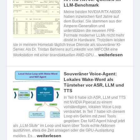
LLM-Benchmark
Meine beiden NVIDIA RTX A6000
haben inzwischen fünf Jahre auf
dem Buckel. Sie stammen aus der
Ampere-Generation und
unterstützen die neueren FP8-
Formate moderner LLMs nicht mehr
direkt in Hardware. Trotzdem leisten
sie in meinem Homelab täglich treue Dienste als souveräner KI-
Server. Als Dr. Tristan Behrens auf LinkedIn von MIFCOM eine
weiterlesen
Workstation mit einer brandaktuellen AMD-GPU…
Souveräner Voice-Agent:
Lokales Wake-Word als
Türsteher vor ASR, LLM und
TTS
In Teil 6 habe ich ASR, LLM und TTS
mit NVIDIA Pipecat zu einem
vollständigen, lokalen Voice-Loop
verdrahtet. In Teil 7 habe ich diesem
Loop ein Gehirn mit zwei Tools
gegeben: Der NAT-Agent hängt jetzt
als „LLM-Stufe“ im Loop und kann über Tools echte Aktionen
ausführen, etwa die Zeit ansagen oder die GPU-Auslastung
weiterlesen
melden. Es…