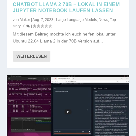
CHATBOT LLAMA 2 70B – LOKAL IN EINEM
JUPYTER NOTEBOOK LAUFEN LASSEN
von
Maker
|
Aug. 7, 2023
|
Large Language Models
,
News
,
Top
story
|
0
|
Mit diesem Beitrag möchte ich euch helfen lokal unter
Ubuntu 22.04 Llama 2 in der 70B Version auf...
WEITERLESEN