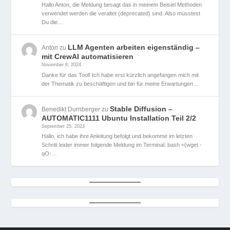
Hallo Anton, die Meldung besagt das in meinem Beisiel Methoden
verwendet werden die veraltet (deprecated) sind. Also müsstest
Du die…
LLM Agenten arbeiten eigenständig –
Anton
zu
mit CrewAI automatisieren
November 8, 2024
Danke für das Tool! Ich habe erst kürzlich angefangen mich mit
der Thematik zu beschäftigen und bin für meine Erwartungen…
Stable Diffusion –
Benedikt Durnberger
zu
AUTOMATIC1111 Ubuntu Installation Teil 2/2
September 25, 2023
Hallo, ich habe ihre Anleitung befolgt und bekomme im letzten
Schritt leider immer folgende Meldung im Terminal: bash <(wget -
qO-…