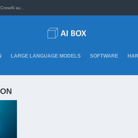
CrewAI au...
N
LARGE LANGUAGE MODELS
SOFTWARE
HA
ION