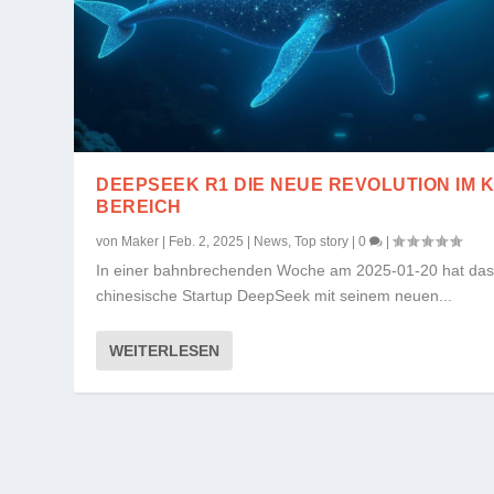
DEEPSEEK R1 DIE NEUE REVOLUTION IM K
BEREICH
von
Maker
|
Feb. 2, 2025
|
News
,
Top story
|
0
|
In einer bahnbrechenden Woche am 2025-01-20 hat da
chinesische Startup DeepSeek mit seinem neuen...
WEITERLESEN