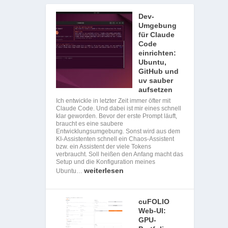
Dev-
Umgebung
für Claude
Code
einrichten:
Ubuntu,
GitHub und
uv sauber
aufsetzen
Ich entwickle in letzter Zeit immer öfter mit
Claude Code. Und dabei ist mir eines schnell
klar geworden. Bevor der erste Prompt läuft,
braucht es eine saubere
Entwicklungsumgebung. Sonst wird aus dem
KI-Assistenten schnell ein Chaos-Assistent
bzw. ein Assistent der viele Tokens
verbraucht. Soll heißen den Anfang macht das
Setup und die Konfiguration meines
weiterlesen
Ubuntu…
cuFOLIO
Web-UI:
GPU-