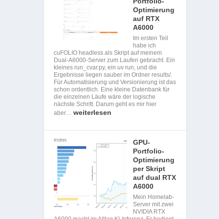
Portfolio-
Optimierung
auf RTX
A6000
Im ersten Teil
habe ich
cuFOLIO headless als Skript auf meinem
Dual-A6000-Server zum Laufen gebracht. Ein
kleines run_cvar.py, ein uv run, und die
Ergebnisse liegen sauber im Ordner results/.
Für Automatisierung und Versionierung ist das
schon ordentlich. Eine kleine Datenbank für
die einzelnen Läufe wäre der logische
nächste Schritt. Darum geht es mir hier
weiterlesen
aber…
GPU-
Portfolio-
Optimierung
per Skript
auf dual RTX
A6000
Mein Homelab-
Server mit zwei
NVIDIA RTX
A6000 macht im Alltag KI-Inferenz. Er bedient