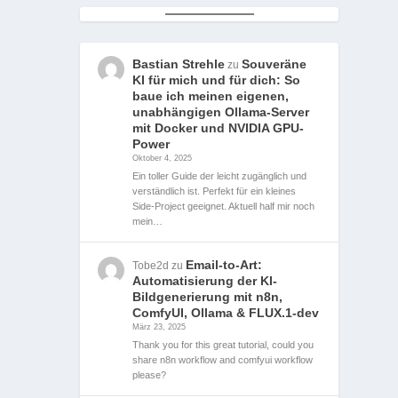
Bastian Strehle
Souveräne
zu
KI für mich und für dich: So
baue ich meinen eigenen,
unabhängigen Ollama-Server
mit Docker und NVIDIA GPU-
Power
Oktober 4, 2025
Ein toller Guide der leicht zugänglich und
verständlich ist. Perfekt für ein kleines
Side-Project geeignet. Aktuell half mir noch
mein…
Email-to-Art:
Tobe2d
zu
Automatisierung der KI-
Bildgenerierung mit n8n,
ComfyUI, Ollama & FLUX.1-dev
März 23, 2025
Thank you for this great tutorial, could you
share n8n workflow and comfyui workflow
please?