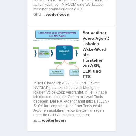
auf LinkedIn von MIFCOM eine Workstation
mit einer brandaktuellen AMD-
weiterlesen
GPU…
Souveräner
Voice-Agent:
Lokales
Wake-Word
als
Türsteher
vor ASR,
LLM und
TTS
In Teil 6 habe ich ASR, LLM und TTS mit
NVIDIA Pipecat zu einem vollständigen,
lokalen Voice-Loop verdrahtet. In Teil 7 habe
ich diesem Loop ein Gehirn mit zwei Tools
gegeben: Der NAT-Agent hängt jetzt als „LLM-
Stufe“ im Loop und kann über Tools echte
Aktionen ausführen, etwa die Zeit ansagen
oder die GPU-Auslastung melden.
weiterlesen
Es…