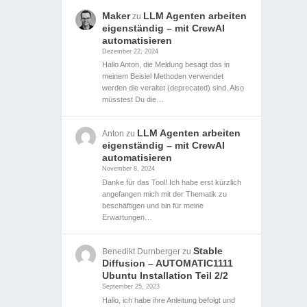
Maker
LLM Agenten arbeiten
zu
eigenständig – mit CrewAI
automatisieren
Dezember 22, 2024
Hallo Anton, die Meldung besagt das in
meinem Beisiel Methoden verwendet
werden die veraltet (deprecated) sind. Also
müsstest Du die…
LLM Agenten arbeiten
Anton
zu
eigenständig – mit CrewAI
automatisieren
November 8, 2024
Danke für das Tool! Ich habe erst kürzlich
angefangen mich mit der Thematik zu
beschäftigen und bin für meine
Erwartungen…
Stable
Benedikt Durnberger
zu
Diffusion – AUTOMATIC1111
Ubuntu Installation Teil 2/2
September 25, 2023
Hallo, ich habe ihre Anleitung befolgt und