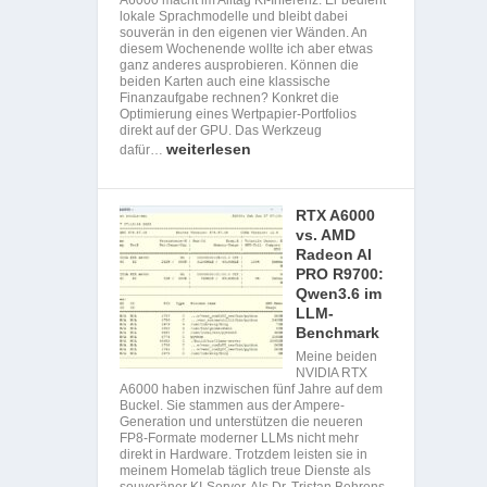
lokale Sprachmodelle und bleibt dabei
souverän in den eigenen vier Wänden. An
diesem Wochenende wollte ich aber etwas
ganz anderes ausprobieren. Können die
beiden Karten auch eine klassische
Finanzaufgabe rechnen? Konkret die
Optimierung eines Wertpapier-Portfolios
direkt auf der GPU. Das Werkzeug
weiterlesen
dafür…
RTX A6000
vs. AMD
Radeon AI
PRO R9700:
Qwen3.6 im
LLM-
Benchmark
Meine beiden
NVIDIA RTX
A6000 haben inzwischen fünf Jahre auf dem
Buckel. Sie stammen aus der Ampere-
Generation und unterstützen die neueren
FP8-Formate moderner LLMs nicht mehr
direkt in Hardware. Trotzdem leisten sie in
meinem Homelab täglich treue Dienste als
souveräner KI-Server. Als Dr. Tristan Behrens