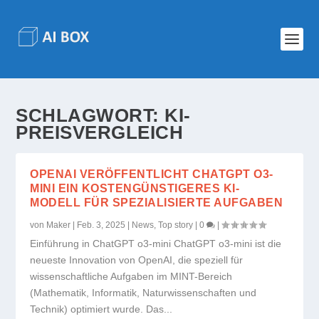
SCHLAGWORT:
KI-
PREISVERGLEICH
OPENAI VERÖFFENTLICHT CHATGPT O3-
MINI EIN KOSTENGÜNSTIGERES KI-
MODELL FÜR SPEZIALISIERTE AUFGABEN
von
Maker
|
Feb. 3, 2025
|
News
,
Top story
|
0
|
Einführung in ChatGPT o3-mini ChatGPT o3-mini ist die
neueste Innovation von OpenAI, die speziell für
wissenschaftliche Aufgaben im MINT-Bereich
(Mathematik, Informatik, Naturwissenschaften und
Technik) optimiert wurde. Das...