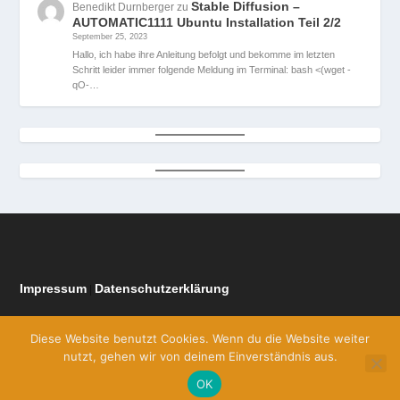
Stable Diffusion –
Benedikt Durnberger
zu
AUTOMATIC1111 Ubuntu Installation Teil 2/2
September 25, 2023
Hallo, ich habe ihre Anleitung befolgt und bekomme im letzten
Schritt leider immer folgende Meldung im Terminal: bash <(wget -
qO-…
Impressum
Datenschutzerklärung
|
Diese Website benutzt Cookies. Wenn du die Website weiter
nutzt, gehen wir von deinem Einverständnis aus.
OK
Entworfen von
| Unterstützt von
Elegant Themes
WordPress