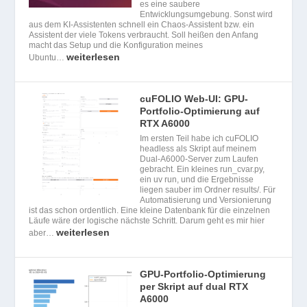
es eine saubere
Entwicklungsumgebung. Sonst wird
aus dem KI-Assistenten schnell ein Chaos-Assistent bzw. ein
Assistent der viele Tokens verbraucht. Soll heißen den Anfang
macht das Setup und die Konfiguration meines
weiterlesen
Ubuntu…
cuFOLIO Web-UI: GPU-
Portfolio-Optimierung auf
RTX A6000
Im ersten Teil habe ich cuFOLIO
headless als Skript auf meinem
Dual-A6000-Server zum Laufen
gebracht. Ein kleines run_cvar.py,
ein uv run, und die Ergebnisse
liegen sauber im Ordner results/. Für
Automatisierung und Versionierung
ist das schon ordentlich. Eine kleine Datenbank für die einzelnen
Läufe wäre der logische nächste Schritt. Darum geht es mir hier
weiterlesen
aber…
GPU-Portfolio-Optimierung
per Skript auf dual RTX
A6000