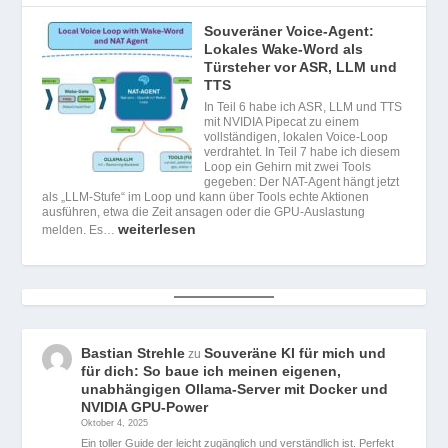
Souveräner Voice-Agent:
Lokales Wake-Word als
Türsteher vor ASR, LLM und
TTS
In Teil 6 habe ich ASR, LLM und TTS
mit NVIDIA Pipecat zu einem
vollständigen, lokalen Voice-Loop
verdrahtet. In Teil 7 habe ich diesem
Loop ein Gehirn mit zwei Tools
gegeben: Der NAT-Agent hängt jetzt
als „LLM-Stufe“ im Loop und kann über Tools echte Aktionen
ausführen, etwa die Zeit ansagen oder die GPU-Auslastung
weiterlesen
melden. Es…
Bastian Strehle
Souveräne KI für mich und
zu
für dich: So baue ich meinen eigenen,
unabhängigen Ollama-Server mit Docker und
NVIDIA GPU-Power
Oktober 4, 2025
Ein toller Guide der leicht zugänglich und verständlich ist. Perfekt