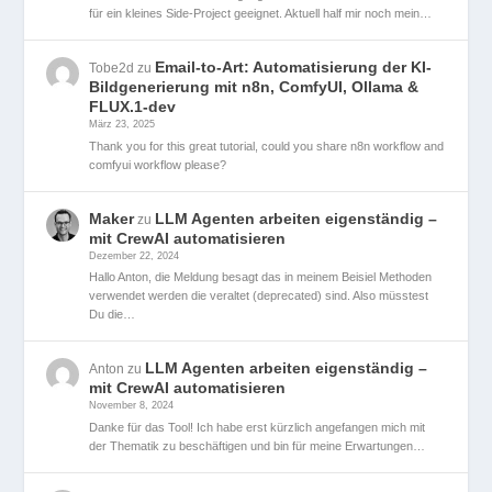
für ein kleines Side-Project geeignet. Aktuell half mir noch mein…
Email-to-Art: Automatisierung der KI-
Tobe2d
zu
Bildgenerierung mit n8n, ComfyUI, Ollama &
FLUX.1-dev
März 23, 2025
Thank you for this great tutorial, could you share n8n workflow and
comfyui workflow please?
Maker
LLM Agenten arbeiten eigenständig –
zu
mit CrewAI automatisieren
Dezember 22, 2024
Hallo Anton, die Meldung besagt das in meinem Beisiel Methoden
verwendet werden die veraltet (deprecated) sind. Also müsstest
Du die…
LLM Agenten arbeiten eigenständig –
Anton
zu
mit CrewAI automatisieren
November 8, 2024
Danke für das Tool! Ich habe erst kürzlich angefangen mich mit
der Thematik zu beschäftigen und bin für meine Erwartungen…