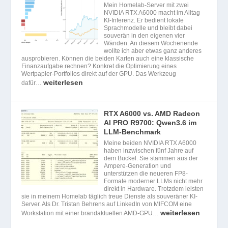
Mein Homelab-Server mit zwei
NVIDIA RTX A6000 macht im Alltag
KI-Inferenz. Er bedient lokale
Sprachmodelle und bleibt dabei
souverän in den eigenen vier
Wänden. An diesem Wochenende
wollte ich aber etwas ganz anderes
ausprobieren. Können die beiden Karten auch eine klassische
Finanzaufgabe rechnen? Konkret die Optimierung eines
Wertpapier-Portfolios direkt auf der GPU. Das Werkzeug
weiterlesen
dafür…
RTX A6000 vs. AMD Radeon
AI PRO R9700: Qwen3.6 im
LLM-Benchmark
Meine beiden NVIDIA RTX A6000
haben inzwischen fünf Jahre auf
dem Buckel. Sie stammen aus der
Ampere-Generation und
unterstützen die neueren FP8-
Formate moderner LLMs nicht mehr
direkt in Hardware. Trotzdem leisten
sie in meinem Homelab täglich treue Dienste als souveräner KI-
Server. Als Dr. Tristan Behrens auf LinkedIn von MIFCOM eine
weiterlesen
Workstation mit einer brandaktuellen AMD-GPU…