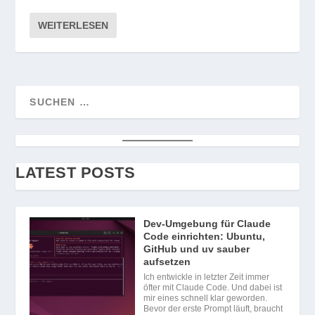
WEITERLESEN
LATEST POSTS
Dev-Umgebung für Claude
Code einrichten: Ubuntu,
GitHub und uv sauber
aufsetzen
Ich entwickle in letzter Zeit immer
öfter mit Claude Code. Und dabei ist
mir eines schnell klar geworden.
Bevor der erste Prompt läuft, braucht