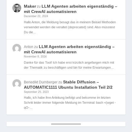
Maker
LLM Agenten arbeiten eigenständig –
zu
mit CrewAI automatisieren
Dezember 22, 2024
Hallo Anton, die Meldung besagt das in meinem Beisiel Methoden
verwendet werden die veraltet (deprecated) sind. Also müsstest
Du die…
LLM Agenten arbeiten eigenständig –
Anton
zu
mit CrewAI automatisieren
November 8, 2024
Danke für das Tool! Ich habe erst kürzlich angefangen mich mit
der Thematik zu beschäftigen und bin für meine Erwartungen…
Stable Diffusion –
Benedikt Durnberger
zu
AUTOMATIC1111 Ubuntu Installation Teil 2/2
September 25, 2023
Hallo, ich habe ihre Anleitung befolgt und bekomme im letzten
Schritt leider immer folgende Meldung im Terminal: bash <(wget -
qO-…