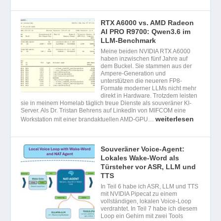
RTX A6000 vs. AMD Radeon
AI PRO R9700: Qwen3.6 im
LLM-Benchmark
Meine beiden NVIDIA RTX A6000
haben inzwischen fünf Jahre auf
dem Buckel. Sie stammen aus der
Ampere-Generation und
unterstützen die neueren FP8-
Formate moderner LLMs nicht mehr
direkt in Hardware. Trotzdem leisten
sie in meinem Homelab täglich treue Dienste als souveräner KI-
Server. Als Dr. Tristan Behrens auf LinkedIn von MIFCOM eine
weiterlesen
Workstation mit einer brandaktuellen AMD-GPU…
Souveräner Voice-Agent:
Lokales Wake-Word als
Türsteher vor ASR, LLM und
TTS
In Teil 6 habe ich ASR, LLM und TTS
mit NVIDIA Pipecat zu einem
vollständigen, lokalen Voice-Loop
verdrahtet. In Teil 7 habe ich diesem
Loop ein Gehirn mit zwei Tools