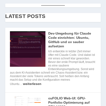
LATEST POSTS
Dev-Umgebung für Claude
Code einrichten: Ubuntu,
GitHub und uv sauber
aufsetzen
Ich entwickle in letzter Zeit immer
öfter mit Claude Code. Und dabei ist
mir eines schnell klar geworden.
Bevor der erste Prompt läuft, braucht
es eine saubere
Entwicklungsumgebung. Sonst wird
aus dem KI-Assistenten schnell ein Chaos-Assistent bzw. ein
Assistent der viele Tokens verbraucht. Soll heißen den Anfang
macht das Setup und die Konfiguration meines
weiterlesen
Ubuntu…
cuFOLIO Web-UI: GPU-
Portfolio-Optimierung auf