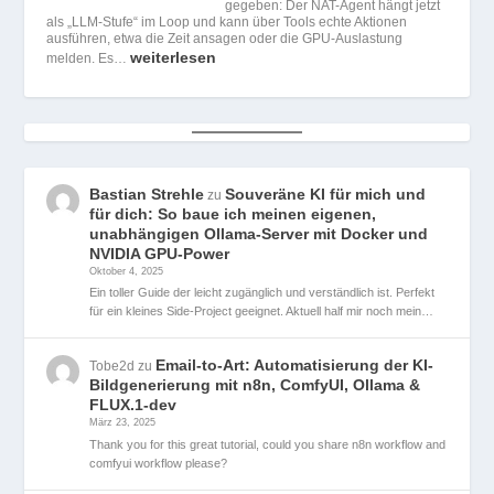
gegeben: Der NAT-Agent hängt jetzt
als „LLM-Stufe“ im Loop und kann über Tools echte Aktionen
ausführen, etwa die Zeit ansagen oder die GPU-Auslastung
weiterlesen
melden. Es…
Bastian Strehle
Souveräne KI für mich und
zu
für dich: So baue ich meinen eigenen,
unabhängigen Ollama-Server mit Docker und
NVIDIA GPU-Power
Oktober 4, 2025
Ein toller Guide der leicht zugänglich und verständlich ist. Perfekt
für ein kleines Side-Project geeignet. Aktuell half mir noch mein…
Email-to-Art: Automatisierung der KI-
Tobe2d
zu
Bildgenerierung mit n8n, ComfyUI, Ollama &
FLUX.1-dev
März 23, 2025
Thank you for this great tutorial, could you share n8n workflow and
comfyui workflow please?