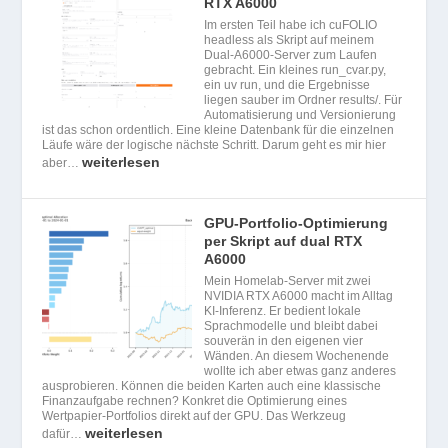
RTX A6000
Im ersten Teil habe ich cuFOLIO
headless als Skript auf meinem
Dual-A6000-Server zum Laufen
gebracht. Ein kleines run_cvar.py,
ein uv run, und die Ergebnisse
liegen sauber im Ordner results/. Für
Automatisierung und Versionierung
ist das schon ordentlich. Eine kleine Datenbank für die einzelnen
Läufe wäre der logische nächste Schritt. Darum geht es mir hier
weiterlesen
aber…
GPU-Portfolio-Optimierung
per Skript auf dual RTX
A6000
Mein Homelab-Server mit zwei
NVIDIA RTX A6000 macht im Alltag
KI-Inferenz. Er bedient lokale
Sprachmodelle und bleibt dabei
souverän in den eigenen vier
Wänden. An diesem Wochenende
wollte ich aber etwas ganz anderes
ausprobieren. Können die beiden Karten auch eine klassische
Finanzaufgabe rechnen? Konkret die Optimierung eines
Wertpapier-Portfolios direkt auf der GPU. Das Werkzeug
weiterlesen
dafür…