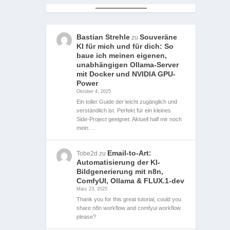
Bastian Strehle
Souveräne
zu
KI für mich und für dich: So
baue ich meinen eigenen,
unabhängigen Ollama-Server
mit Docker und NVIDIA GPU-
Power
Oktober 4, 2025
Ein toller Guide der leicht zugänglich und
verständlich ist. Perfekt für ein kleines
Side-Project geeignet. Aktuell half mir noch
mein…
Email-to-Art:
Tobe2d
zu
Automatisierung der KI-
Bildgenerierung mit n8n,
ComfyUI, Ollama & FLUX.1-dev
März 23, 2025
Thank you for this great tutorial, could you
share n8n workflow and comfyui workflow
please?