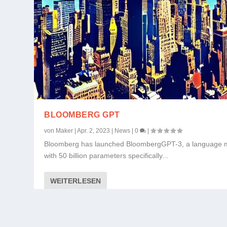
BLOOMBERG GPT
von
Maker
|
Apr. 2, 2023
|
News
|
0
|
Bloomberg has launched BloombergGPT-3, a language 
with 50 billion parameters specifically...
WEITERLESEN