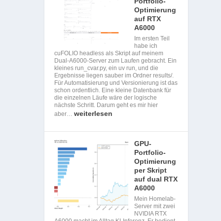
Portfolio-
Optimierung
auf RTX
A6000
Im ersten Teil
habe ich
cuFOLIO headless als Skript auf meinem
Dual-A6000-Server zum Laufen gebracht. Ein
kleines run_cvar.py, ein uv run, und die
Ergebnisse liegen sauber im Ordner results/.
Für Automatisierung und Versionierung ist das
schon ordentlich. Eine kleine Datenbank für
die einzelnen Läufe wäre der logische
nächste Schritt. Darum geht es mir hier
weiterlesen
aber…
GPU-
Portfolio-
Optimierung
per Skript
auf dual RTX
A6000
Mein Homelab-
Server mit zwei
NVIDIA RTX
A6000 macht im Alltag KI-Inferenz. Er bedient