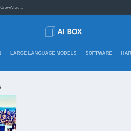
CrewAI au...
N
LARGE LANGUAGE MODELS
SOFTWARE
HA
G