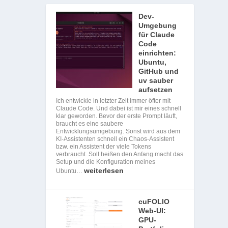
Dev-
Umgebung
für Claude
Code
einrichten:
Ubuntu,
GitHub und
uv sauber
aufsetzen
Ich entwickle in letzter Zeit immer öfter mit
Claude Code. Und dabei ist mir eines schnell
klar geworden. Bevor der erste Prompt läuft,
braucht es eine saubere
Entwicklungsumgebung. Sonst wird aus dem
KI-Assistenten schnell ein Chaos-Assistent
bzw. ein Assistent der viele Tokens
verbraucht. Soll heißen den Anfang macht das
Setup und die Konfiguration meines
weiterlesen
Ubuntu…
cuFOLIO
Web-UI:
GPU-