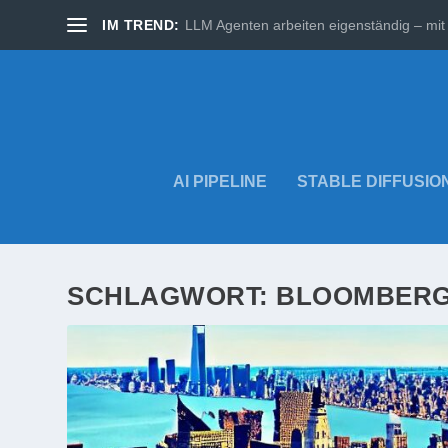
IM TREND:
LLM Agenten arbeiten eigenständig – mit 
AI PIPELINE
STABLE DIFFUSIO
SCHLAGWORT:
BLOOMBER