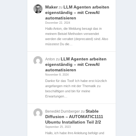
Maker
LLM Agenten arbeiten
zu
eigenständig – mit CrewAI
automatisieren
Dezember 22, 2024
Hallo Anton, die Meldung besagt das in
meinem Beisiel Methoden verwendet
werden die veraltet (deprecated) sind. Also
müsstest Du die…
LLM Agenten arbeiten
Anton
zu
eigenständig – mit CrewAI
automatisieren
November 8, 2024
Danke für das Tool! Ich habe erst kürzlich
angefangen mich mit der Thematik zu
beschäftigen und bin für meine
Erwartungen…
Stable
Benedikt Durnberger
zu
Diffusion – AUTOMATIC1111
Ubuntu Installation Teil 2/2
September 25, 2023
Hallo, ich habe ihre Anleitung befolgt und