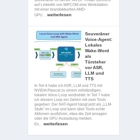
auf LinkedIn von MIFCOM eine Workstation
mit einer brandaktuellen AMD-
weiterlesen
GPU…
Souveräner
Voice-Agent:
Lokales
Wake-Word
als
Türsteher
vor ASR,
LLM und
TTS
In Teil 6 habe ich ASR, LLM und TTS mit
NVIDIA Pipecat zu einem vollständigen,
lokalen Voice-Loop verdrahtet. In Teil 7 habe
ich diesem Loop ein Gehirn mit zwei Tools
gegeben: Der NAT-Agent hängt jetzt als „LLM-
Stufe“ im Loop und kann über Tools echte
Aktionen ausführen, etwa die Zeit ansagen
oder die GPU-Auslastung melden.
weiterlesen
Es…