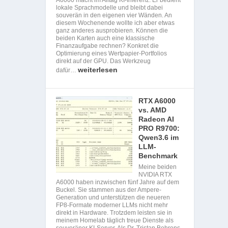
lokale Sprachmodelle und bleibt dabei
souverän in den eigenen vier Wänden. An
diesem Wochenende wollte ich aber etwas
ganz anderes ausprobieren. Können die
beiden Karten auch eine klassische
Finanzaufgabe rechnen? Konkret die
Optimierung eines Wertpapier-Portfolios
direkt auf der GPU. Das Werkzeug
weiterlesen
dafür…
RTX A6000
vs. AMD
Radeon AI
PRO R9700:
Qwen3.6 im
LLM-
Benchmark
Meine beiden
NVIDIA RTX
A6000 haben inzwischen fünf Jahre auf dem
Buckel. Sie stammen aus der Ampere-
Generation und unterstützen die neueren
FP8-Formate moderner LLMs nicht mehr
direkt in Hardware. Trotzdem leisten sie in
meinem Homelab täglich treue Dienste als
souveräner KI-Server. Als Dr. Tristan Behrens