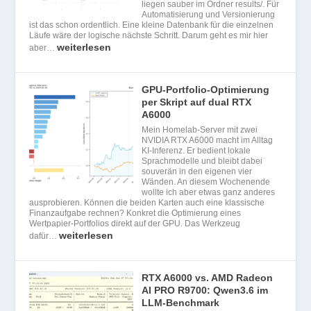
liegen sauber im Ordner results/. Für
Automatisierung und Versionierung
ist das schon ordentlich. Eine kleine Datenbank für die einzelnen
Läufe wäre der logische nächste Schritt. Darum geht es mir hier
weiterlesen
aber…
GPU-Portfolio-Optimierung
per Skript auf dual RTX
A6000
Mein Homelab-Server mit zwei
NVIDIA RTX A6000 macht im Alltag
KI-Inferenz. Er bedient lokale
Sprachmodelle und bleibt dabei
souverän in den eigenen vier
Wänden. An diesem Wochenende
wollte ich aber etwas ganz anderes
ausprobieren. Können die beiden Karten auch eine klassische
Finanzaufgabe rechnen? Konkret die Optimierung eines
Wertpapier-Portfolios direkt auf der GPU. Das Werkzeug
weiterlesen
dafür…
RTX A6000 vs. AMD Radeon
AI PRO R9700: Qwen3.6 im
LLM-Benchmark