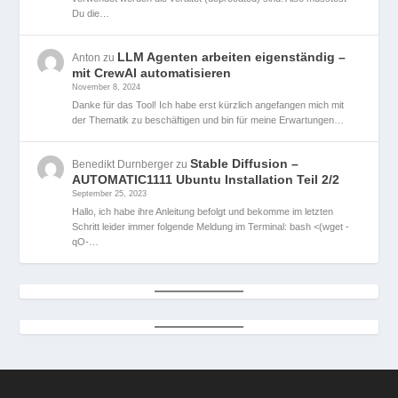
Du die…
LLM Agenten arbeiten eigenständig –
Anton
zu
mit CrewAI automatisieren
November 8, 2024
Danke für das Tool! Ich habe erst kürzlich angefangen mich mit
der Thematik zu beschäftigen und bin für meine Erwartungen…
Stable Diffusion –
Benedikt Durnberger
zu
AUTOMATIC1111 Ubuntu Installation Teil 2/2
September 25, 2023
Hallo, ich habe ihre Anleitung befolgt und bekomme im letzten
Schritt leider immer folgende Meldung im Terminal: bash <(wget -
qO-…