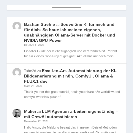
Bastian Strehle
Souveräne KI für mich und
zu
für dich: So baue ich meinen eigenen,
unabhängigen Ollama-Server mit Docker und
NVIDIA GPU-Power
Oktober 4, 2025
Ein toller Guide der leicht zugänglich und verständlich ist. Perfekt
für ein kleines Side-Project geeignet. Aktuell half mir noch mein…
Email-to-Art: Automatisierung der KI-
Tobe2d
zu
Bildgenerierung mit n8n, ComfyUI, Ollama &
FLUX.1-dev
März 23, 2025
Thank you for this great tutorial, could you share n8n workflow and
comfyui workflow please?
Maker
LLM Agenten arbeiten eigenständig –
zu
mit CrewAI automatisieren
Dezember 22, 2024
Hallo Anton, die Meldung besagt das in meinem Beisiel Methoden
verwendet werden die veraltet (deprecated) sind. Also müsstest