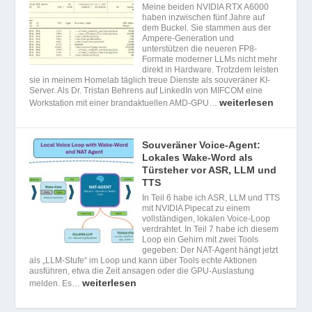
Meine beiden NVIDIA RTX A6000
haben inzwischen fünf Jahre auf
dem Buckel. Sie stammen aus der
Ampere-Generation und
unterstützen die neueren FP8-
Formate moderner LLMs nicht mehr
direkt in Hardware. Trotzdem leisten
sie in meinem Homelab täglich treue Dienste als souveräner KI-
Server. Als Dr. Tristan Behrens auf LinkedIn von MIFCOM eine
weiterlesen
Workstation mit einer brandaktuellen AMD-GPU…
Souveräner Voice-Agent:
Lokales Wake-Word als
Türsteher vor ASR, LLM und
TTS
In Teil 6 habe ich ASR, LLM und TTS
mit NVIDIA Pipecat zu einem
vollständigen, lokalen Voice-Loop
verdrahtet. In Teil 7 habe ich diesem
Loop ein Gehirn mit zwei Tools
gegeben: Der NAT-Agent hängt jetzt
als „LLM-Stufe“ im Loop und kann über Tools echte Aktionen
ausführen, etwa die Zeit ansagen oder die GPU-Auslastung
weiterlesen
melden. Es…