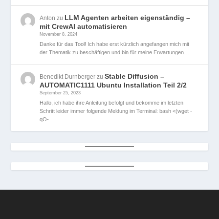
LLM Agenten arbeiten eigenständig –
Anton
zu
mit CrewAI automatisieren
November 8, 2024
Danke für das Tool! Ich habe erst kürzlich angefangen mich mit
der Thematik zu beschäftigen und bin für meine Erwartungen…
Stable Diffusion –
Benedikt Durnberger
zu
AUTOMATIC1111 Ubuntu Installation Teil 2/2
September 25, 2023
Hallo, ich habe ihre Anleitung befolgt und bekomme im letzten
Schritt leider immer folgende Meldung im Terminal: bash <(wget -
qO-…