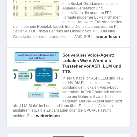
dem Buckel. Sie stammen aus der
Ampere-Generation und
unterstützen die neueren FP8-
Formate moderner LLMs nicht mehr
direkt in Hardware. Trotzdem leisten
sie in meinem Homelab täglich treue Dienste als souveräner KI-
Server. Als Dr. Tristan Behrens auf LinkedIn von MIFCOM eine
weiterlesen
Workstation mit einer brandaktuellen AMD-GPU…
Souveräner Voice-Agent:
Lokales Wake-Word als
Türsteher vor ASR, LLM und
TTS
In Teil 6 habe ich ASR, LLM und TTS
mit NVIDIA Pipecat zu einem
vollständigen, lokalen Voice-Loop
verdrahtet. In Teil 7 habe ich diesem
Loop ein Gehirn mit zwei Tools
gegeben: Der NAT-Agent hängt jetzt
als „LLM-Stufe“ im Loop und kann über Tools echte Aktionen
ausführen, etwa die Zeit ansagen oder die GPU-Auslastung
weiterlesen
melden. Es…