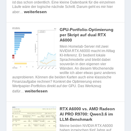
ist das schon ordentlich. Eine kleine Datenbank für die einzelnen
Läufe wäre der logische nächste Schritt. Darum geht es mir hier
weiterlesen
aber…
GPU-Portfolio-Optimierung
per Skript auf dual RTX
A6000
Mein Homelab-Server mit zwei
NVIDIA RTX A6000 macht im Alltag
KI-Inferenz. Er bedient lokale
Sprachmodelle und bleibt dabei
souverän in den eigenen vier
Wänden. An diesem Wochenende
wollte ich aber etwas ganz anderes
ausprobieren. Können die beiden Karten auch eine klassische
Finanzaufgabe rechnen? Konkret die Optimierung eines
Wertpapier-Portfolios direkt auf der GPU. Das Werkzeug
weiterlesen
dafür…
RTX A6000 vs. AMD Radeon
AI PRO R9700: Qwen3.6 im
LLM-Benchmark
Meine beiden NVIDIA RTX A6000
haben inzwischen fünf Jahre auf