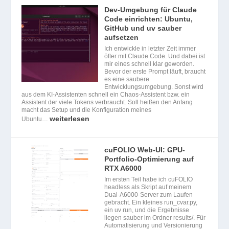
Dev-Umgebung für Claude
Code einrichten: Ubuntu,
GitHub und uv sauber
aufsetzen
Ich entwickle in letzter Zeit immer
öfter mit Claude Code. Und dabei ist
mir eines schnell klar geworden.
Bevor der erste Prompt läuft, braucht
es eine saubere
Entwicklungsumgebung. Sonst wird
aus dem KI-Assistenten schnell ein Chaos-Assistent bzw. ein
Assistent der viele Tokens verbraucht. Soll heißen den Anfang
macht das Setup und die Konfiguration meines
weiterlesen
Ubuntu…
cuFOLIO Web-UI: GPU-
Portfolio-Optimierung auf
RTX A6000
Im ersten Teil habe ich cuFOLIO
headless als Skript auf meinem
Dual-A6000-Server zum Laufen
gebracht. Ein kleines run_cvar.py,
ein uv run, und die Ergebnisse
liegen sauber im Ordner results/. Für
Automatisierung und Versionierung