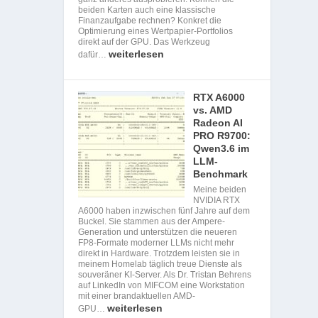
beiden Karten auch eine klassische
Finanzaufgabe rechnen? Konkret die
Optimierung eines Wertpapier-Portfolios
direkt auf der GPU. Das Werkzeug
weiterlesen
dafür…
RTX A6000
vs. AMD
Radeon AI
PRO R9700:
Qwen3.6 im
LLM-
Benchmark
Meine beiden
NVIDIA RTX
A6000 haben inzwischen fünf Jahre auf dem
Buckel. Sie stammen aus der Ampere-
Generation und unterstützen die neueren
FP8-Formate moderner LLMs nicht mehr
direkt in Hardware. Trotzdem leisten sie in
meinem Homelab täglich treue Dienste als
souveräner KI-Server. Als Dr. Tristan Behrens
auf LinkedIn von MIFCOM eine Workstation
mit einer brandaktuellen AMD-
weiterlesen
GPU…