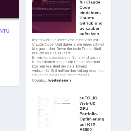
für Claude
Code
einrichten:
Ubuntu,
GitHub und
uv sauber
UNTU
aufsetzen
Ich entwickle in letzter Zeit immer öfter mit
Claude Code. Und dabei ist mir eines schnell
klar geworden. Bevor der erste Prompt läuft,
braucht es eine saubere
Entwicklungsumgebung. Sonst wird aus dem
KI-Assistenten schnell ein Chaos-Assistent
bzw. ein Assistent der viele Tokens
verbraucht. Soll heißen den Anfang macht das
Setup und die Konfiguration meines
weiterlesen
Ubuntu…
cuFOLIO
Web-UI:
GPU-
Portfolio-
Optimierung
auf RTX
A6000