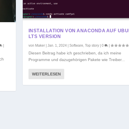
INSTALLATION VON ANACONDA AUF UB
LTS VERSION
|
von
Maker
|
Jan. 1, 2024
|
Software
,
Top story
|
0
|
Diesen Beitrag habe ich geschrieben, da ich meine
ich
Programme und dazugehörigen Pakete wie Treiber...
WEITERLESEN