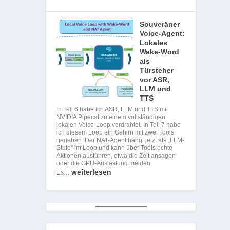
Souveräner
Voice-Agent:
Lokales
Wake-Word
als
Türsteher
vor ASR,
LLM und
TTS
In Teil 6 habe ich ASR, LLM und TTS mit
NVIDIA Pipecat zu einem vollständigen,
lokalen Voice-Loop verdrahtet. In Teil 7 habe
ich diesem Loop ein Gehirn mit zwei Tools
gegeben: Der NAT-Agent hängt jetzt als „LLM-
Stufe“ im Loop und kann über Tools echte
Aktionen ausführen, etwa die Zeit ansagen
oder die GPU-Auslastung melden.
weiterlesen
Es…