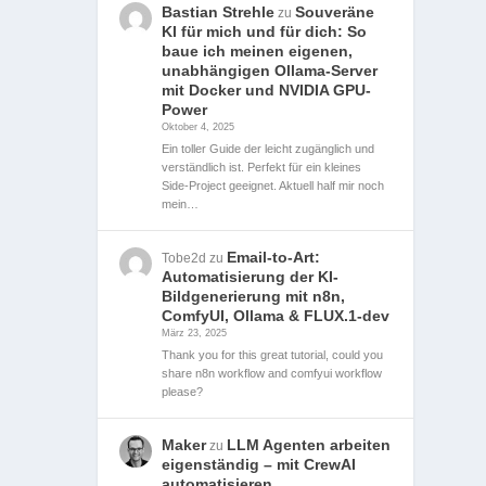
Bastian Strehle
Souveräne
zu
KI für mich und für dich: So
baue ich meinen eigenen,
unabhängigen Ollama-Server
mit Docker und NVIDIA GPU-
Power
Oktober 4, 2025
Ein toller Guide der leicht zugänglich und
verständlich ist. Perfekt für ein kleines
Side-Project geeignet. Aktuell half mir noch
mein…
Email-to-Art:
Tobe2d
zu
Automatisierung der KI-
Bildgenerierung mit n8n,
ComfyUI, Ollama & FLUX.1-dev
März 23, 2025
Thank you for this great tutorial, could you
share n8n workflow and comfyui workflow
please?
Maker
LLM Agenten arbeiten
zu
eigenständig – mit CrewAI
automatisieren