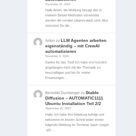
Dezember 22, 2024
Hallo Anton, die Meldung besagt das in
meinem Beisiel Methoden verwendet
werden die veraltet (deprecated) sind. Also
müsstest Du die…
LLM Agenten arbeiten
Anton
zu
eigenständig – mit CrewAI
automatisieren
November 8, 2024
Danke für das Tool! Ich habe erst kürzlich
angefangen mich mit der Thematik zu
beschäftigen und bin für meine
Erwartungen…
Stable
Benedikt Durnberger
zu
Diffusion – AUTOMATIC1111
Ubuntu Installation Teil 2/2
September 25, 2023
Hallo, ich habe ihre Anleitung befolgt und
bekomme im letzten Schritt leider immer
folgende Meldung im Terminal: bash <(wget
-qO-…