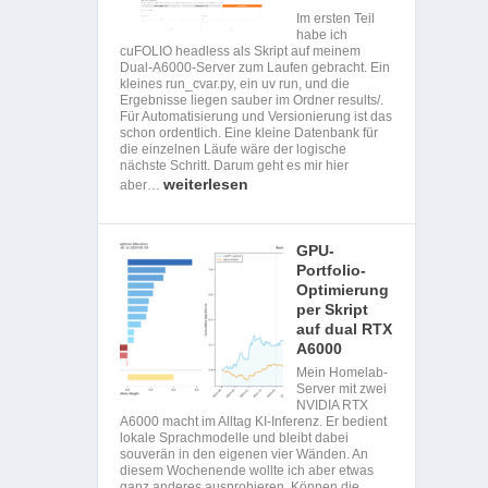
Im ersten Teil
habe ich
cuFOLIO headless als Skript auf meinem
Dual-A6000-Server zum Laufen gebracht. Ein
kleines run_cvar.py, ein uv run, und die
Ergebnisse liegen sauber im Ordner results/.
Für Automatisierung und Versionierung ist das
schon ordentlich. Eine kleine Datenbank für
die einzelnen Läufe wäre der logische
nächste Schritt. Darum geht es mir hier
weiterlesen
aber…
GPU-
Portfolio-
Optimierung
per Skript
auf dual RTX
A6000
Mein Homelab-
Server mit zwei
NVIDIA RTX
A6000 macht im Alltag KI-Inferenz. Er bedient
lokale Sprachmodelle und bleibt dabei
souverän in den eigenen vier Wänden. An
diesem Wochenende wollte ich aber etwas
ganz anderes ausprobieren. Können die