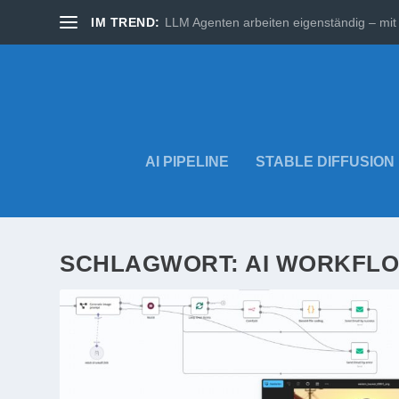
IM TREND:
LLM Agenten arbeiten eigenständig – mit 
AI PIPELINE
STABLE DIFFUSION
SCHLAGWORT:
AI WORKFL