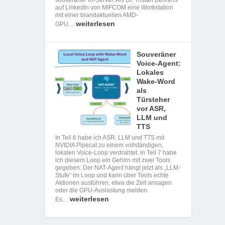
auf LinkedIn von MIFCOM eine Workstation
mit einer brandaktuellen AMD-
weiterlesen
GPU…
Souveräner
Voice-Agent:
Lokales
Wake-Word
als
Türsteher
vor ASR,
LLM und
TTS
In Teil 6 habe ich ASR, LLM und TTS mit
NVIDIA Pipecat zu einem vollständigen,
lokalen Voice-Loop verdrahtet. In Teil 7 habe
ich diesem Loop ein Gehirn mit zwei Tools
gegeben: Der NAT-Agent hängt jetzt als „LLM-
Stufe“ im Loop und kann über Tools echte
Aktionen ausführen, etwa die Zeit ansagen
oder die GPU-Auslastung melden.
weiterlesen
Es…