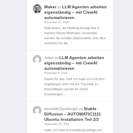
Maker
LLM Agenten arbeiten
zu
eigenständig – mit CrewAI
automatisieren
Dezember 22, 2024
Hallo Anton, die Meldung besagt das in
meinem Beisiel Methoden verwendet
werden die veraltet (deprecated) sind. Also
müsstest Du die…
LLM Agenten arbeiten
Anton
zu
eigenständig – mit CrewAI
automatisieren
November 8, 2024
Danke für das Tool! Ich habe erst kürzlich
angefangen mich mit der Thematik zu
beschäftigen und bin für meine
Erwartungen…
Stable
Benedikt Durnberger
zu
Diffusion – AUTOMATIC1111
Ubuntu Installation Teil 2/2
September 25, 2023
Hallo, ich habe ihre Anleitung befolgt und