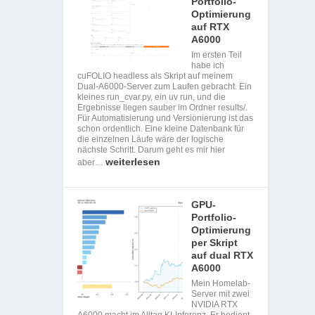
Portfolio-
Optimierung
auf RTX
A6000
Im ersten Teil
habe ich
cuFOLIO headless als Skript auf meinem
Dual-A6000-Server zum Laufen gebracht. Ein
kleines run_cvar.py, ein uv run, und die
Ergebnisse liegen sauber im Ordner results/.
Für Automatisierung und Versionierung ist das
schon ordentlich. Eine kleine Datenbank für
die einzelnen Läufe wäre der logische
nächste Schritt. Darum geht es mir hier
weiterlesen
aber…
GPU-
Portfolio-
Optimierung
per Skript
auf dual RTX
A6000
Mein Homelab-
Server mit zwei
NVIDIA RTX
A6000 macht im Alltag KI-Inferenz. Er bedient