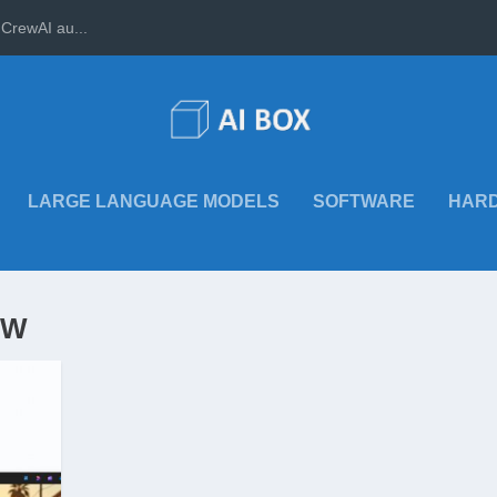
CrewAI au...
LARGE LANGUAGE MODELS
SOFTWARE
HAR
OW