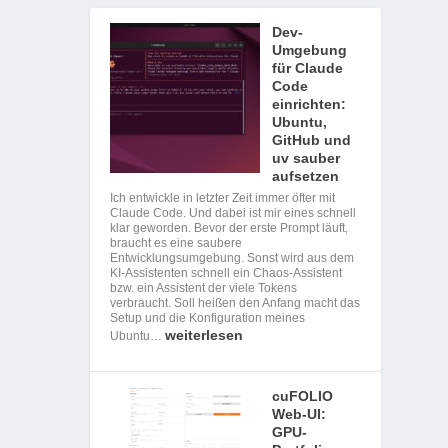
Dev-
Umgebung
für Claude
Code
einrichten:
Ubuntu,
GitHub und
uv sauber
aufsetzen
Ich entwickle in letzter Zeit immer öfter mit
Claude Code. Und dabei ist mir eines schnell
klar geworden. Bevor der erste Prompt läuft,
braucht es eine saubere
Entwicklungsumgebung. Sonst wird aus dem
KI-Assistenten schnell ein Chaos-Assistent
bzw. ein Assistent der viele Tokens
verbraucht. Soll heißen den Anfang macht das
Setup und die Konfiguration meines
weiterlesen
Ubuntu…
cuFOLIO
Web-UI:
GPU-