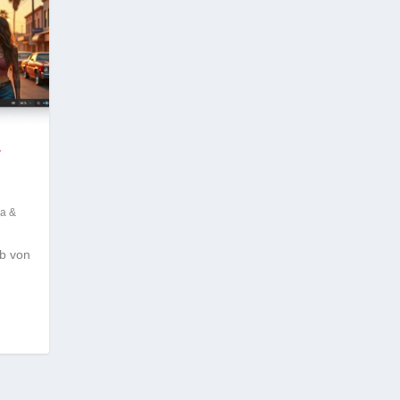
-
ma &
lb von