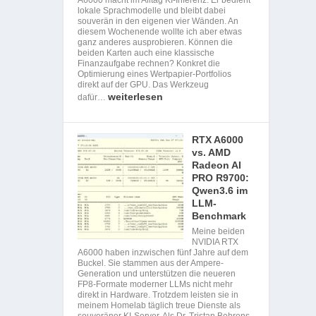
lokale Sprachmodelle und bleibt dabei
souverän in den eigenen vier Wänden. An
diesem Wochenende wollte ich aber etwas
ganz anderes ausprobieren. Können die
beiden Karten auch eine klassische
Finanzaufgabe rechnen? Konkret die
Optimierung eines Wertpapier-Portfolios
direkt auf der GPU. Das Werkzeug
weiterlesen
dafür…
RTX A6000
vs. AMD
Radeon AI
PRO R9700:
Qwen3.6 im
LLM-
Benchmark
Meine beiden
NVIDIA RTX
A6000 haben inzwischen fünf Jahre auf dem
Buckel. Sie stammen aus der Ampere-
Generation und unterstützen die neueren
FP8-Formate moderner LLMs nicht mehr
direkt in Hardware. Trotzdem leisten sie in
meinem Homelab täglich treue Dienste als
souveräner KI-Server. Als Dr. Tristan Behrens