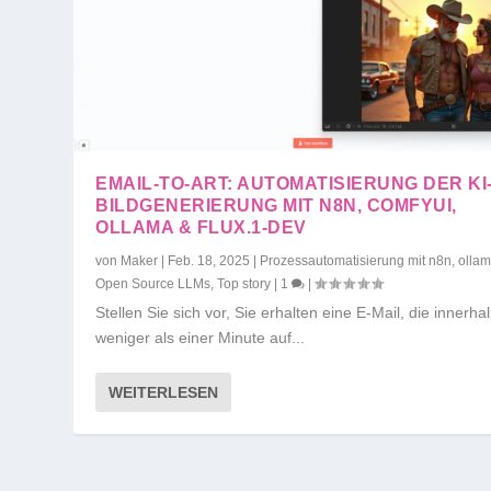
EMAIL-TO-ART: AUTOMATISIERUNG DER KI
BILDGENERIERUNG MIT N8N, COMFYUI,
OLLAMA & FLUX.1-DEV
von
Maker
|
Feb. 18, 2025
|
Prozessautomatisierung mit n8n, olla
Open Source LLMs
,
Top story
|
1
|
Stellen Sie sich vor, Sie erhalten eine E-Mail, die innerha
weniger als einer Minute auf...
WEITERLESEN