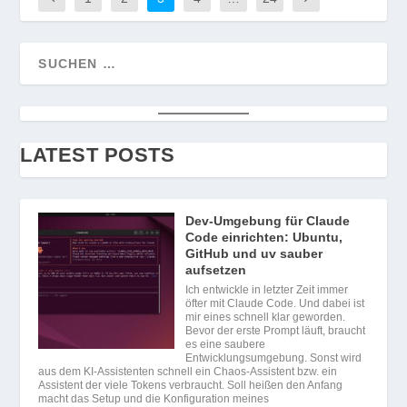
LATEST POSTS
Dev-Umgebung für Claude
Code einrichten: Ubuntu,
GitHub und uv sauber
aufsetzen
Ich entwickle in letzter Zeit immer
öfter mit Claude Code. Und dabei ist
mir eines schnell klar geworden.
Bevor der erste Prompt läuft, braucht
es eine saubere
Entwicklungsumgebung. Sonst wird
aus dem KI-Assistenten schnell ein Chaos-Assistent bzw. ein
Assistent der viele Tokens verbraucht. Soll heißen den Anfang
macht das Setup und die Konfiguration meines