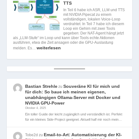
TTS
In Teil 6 habe ich ASR, LLM und TTS
mit NVIDIA Pipecat zu einem
vollständigen, lokalen Voice-Loop
verdrahtet. In Teil 7 habe ich diesem
Loop ein Gehirn mit zwei Tools
gegeben: Der NAT-Agent hängt jetzt
als „LLM-Stufe“ im Loop und kann über Tools echte Aktionen
ausführen, etwa die Zeit ansagen oder die GPU-Auslastung
weiterlesen
melden. Es…
Bastian Strehle
Souveräne KI für mich und
zu
für dich: So baue ich meinen eigenen,
unabhängigen Ollama-Server mit Docker und
NVIDIA GPU-Power
Oktober 4, 2025
Ein toller Guide der leicht zugänglich und verständlich ist. Perfekt
für ein kleines Side-Project geeignet. Aktuell half mir noch mein…
Email-to-Art: Automatisierung der KI-
Tobe2d
zu