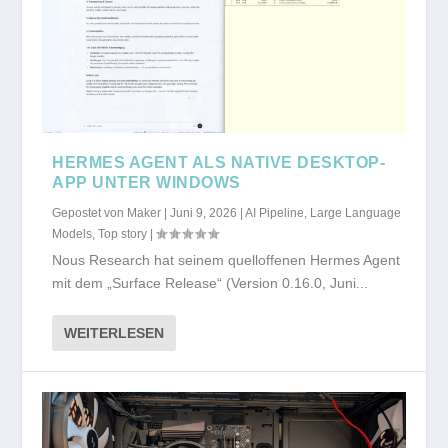
HERMES AGENT ALS NATIVE DESKTOP-
APP UNTER WINDOWS
Gepostet von
Maker
|
Juni 9, 2026
|
AI Pipeline
,
Large Language
Models
,
Top story
|
Nous Research hat seinem quelloffenen Hermes Agent
mit dem „Surface Release“ (Version 0.16.0, Juni...
WEITERLESEN