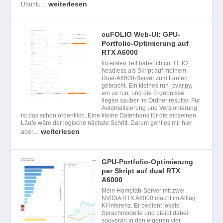
weiterlesen
Ubuntu…
cuFOLIO Web-UI: GPU-
Portfolio-Optimierung auf
RTX A6000
Im ersten Teil habe ich cuFOLIO
headless als Skript auf meinem
Dual-A6000-Server zum Laufen
gebracht. Ein kleines run_cvar.py,
ein uv run, und die Ergebnisse
liegen sauber im Ordner results/. Für
Automatisierung und Versionierung
ist das schon ordentlich. Eine kleine Datenbank für die einzelnen
Läufe wäre der logische nächste Schritt. Darum geht es mir hier
weiterlesen
aber…
GPU-Portfolio-Optimierung
per Skript auf dual RTX
A6000
Mein Homelab-Server mit zwei
NVIDIA RTX A6000 macht im Alltag
KI-Inferenz. Er bedient lokale
Sprachmodelle und bleibt dabei
souverän in den eigenen vier