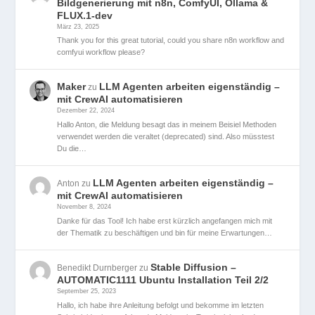
Bildgenerierung mit n8n, ComfyUI, Ollama &
FLUX.1-dev
März 23, 2025
Thank you for this great tutorial, could you share n8n workflow and
comfyui workflow please?
Maker
LLM Agenten arbeiten eigenständig –
zu
mit CrewAI automatisieren
Dezember 22, 2024
Hallo Anton, die Meldung besagt das in meinem Beisiel Methoden
verwendet werden die veraltet (deprecated) sind. Also müsstest
Du die…
LLM Agenten arbeiten eigenständig –
Anton
zu
mit CrewAI automatisieren
November 8, 2024
Danke für das Tool! Ich habe erst kürzlich angefangen mich mit
der Thematik zu beschäftigen und bin für meine Erwartungen…
Stable Diffusion –
Benedikt Durnberger
zu
AUTOMATIC1111 Ubuntu Installation Teil 2/2
September 25, 2023
Hallo, ich habe ihre Anleitung befolgt und bekomme im letzten