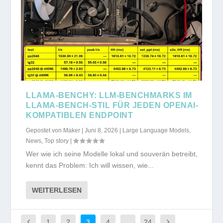
LLAMA-BENCHY: LLM-BENCHMARKS IM
LLAMA-BENCH-STIL FÜR JEDEN OPENAI-
KOMPATIBLEN ENDPOINT
Gepostet von
Maker
|
Juni 8, 2026
|
Large Language Models
,
News
,
Top story
|
Wer wie ich seine Modelle lokal und souverän betreibt,
kennt das Problem: Ich will wissen, wie...
WEITERLESEN
1
2
3
4
…
24