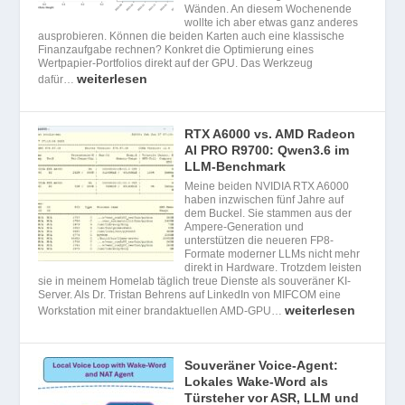
Wänden. An diesem Wochenende
wollte ich aber etwas ganz anderes
ausprobieren. Können die beiden Karten auch eine klassische
Finanzaufgabe rechnen? Konkret die Optimierung eines
Wertpapier-Portfolios direkt auf der GPU. Das Werkzeug
weiterlesen
dafür…
RTX A6000 vs. AMD Radeon
AI PRO R9700: Qwen3.6 im
LLM-Benchmark
Meine beiden NVIDIA RTX A6000
haben inzwischen fünf Jahre auf
dem Buckel. Sie stammen aus der
Ampere-Generation und
unterstützen die neueren FP8-
Formate moderner LLMs nicht mehr
direkt in Hardware. Trotzdem leisten
sie in meinem Homelab täglich treue Dienste als souveräner KI-
Server. Als Dr. Tristan Behrens auf LinkedIn von MIFCOM eine
weiterlesen
Workstation mit einer brandaktuellen AMD-GPU…
Souveräner Voice-Agent:
Lokales Wake-Word als
Türsteher vor ASR, LLM und