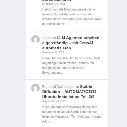
Dezember 22, 2024
Hallo Anton, die Meldung besagt das in
meinem Beisiel Methoden verwendet
werden die veraltet (deprecated) sind. Also
müsstest Du die…
LLM Agenten arbeiten
Anton
zu
eigenständig – mit CrewAI
automatisieren
November 8, 2024
Danke für das Tool! Ich habe erst kürzlich
angefangen mich mit der Thematik zu
beschäftigen und bin für meine
Erwartungen…
Stable
Benedikt Durnberger
zu
Diffusion – AUTOMATIC1111
Ubuntu Installation Teil 2/2
September 25, 2023
Hallo, ich habe ihre Anleitung befolgt und
bekomme im letzten Schritt leider immer
folgende Meldung im Terminal: bash <(wget
-qO-…