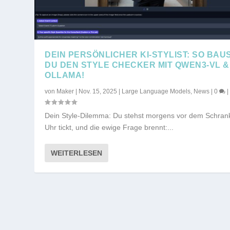
DEIN PERSÖNLICHER KI-STYLIST: SO BAU
DU DEN STYLE CHECKER MIT QWEN3-VL &
OLLAMA!
von
Maker
|
Nov. 15, 2025
|
Large Language Models
,
News
|
0
|
Dein Style-Dilemma: Du stehst morgens vor dem Schrank
Uhr tickt, und die ewige Frage brennt:...
WEITERLESEN