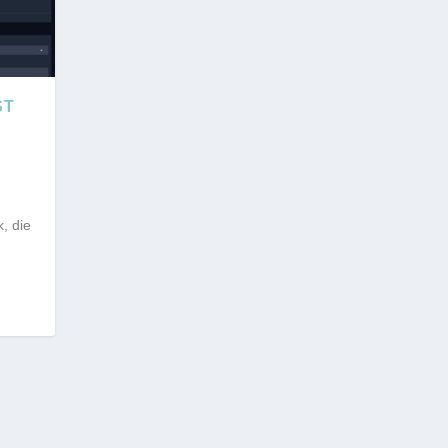
ST
, die