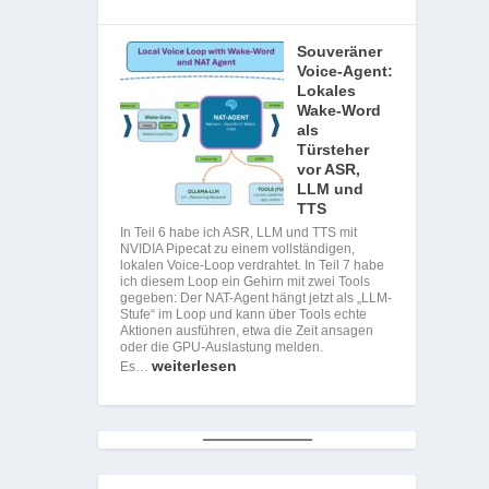
Souveräner
Voice-Agent:
Lokales
Wake-Word
als
Türsteher
vor ASR,
LLM und
TTS
In Teil 6 habe ich ASR, LLM und TTS mit
NVIDIA Pipecat zu einem vollständigen,
lokalen Voice-Loop verdrahtet. In Teil 7 habe
ich diesem Loop ein Gehirn mit zwei Tools
gegeben: Der NAT-Agent hängt jetzt als „LLM-
Stufe“ im Loop und kann über Tools echte
Aktionen ausführen, etwa die Zeit ansagen
oder die GPU-Auslastung melden.
weiterlesen
Es…