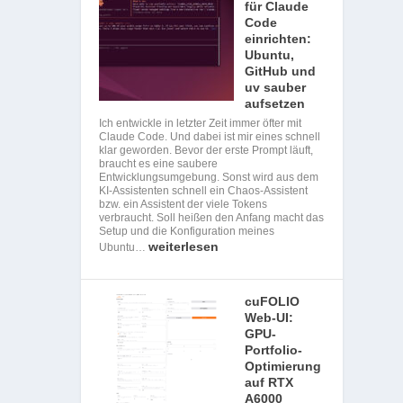
für Claude
Code
einrichten:
Ubuntu,
GitHub und
uv sauber
aufsetzen
Ich entwickle in letzter Zeit immer öfter mit
Claude Code. Und dabei ist mir eines schnell
klar geworden. Bevor der erste Prompt läuft,
braucht es eine saubere
Entwicklungsumgebung. Sonst wird aus dem
KI-Assistenten schnell ein Chaos-Assistent
bzw. ein Assistent der viele Tokens
verbraucht. Soll heißen den Anfang macht das
Setup und die Konfiguration meines
weiterlesen
Ubuntu…
cuFOLIO
Web-UI:
GPU-
Portfolio-
Optimierung
auf RTX
A6000