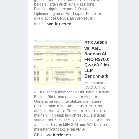
beiden Karten auch eine klassische
Finanzaufgabe rechnen? Konkret die
Optimierung eines Wertpapier-Portfolios
direkt auf der GPU. Das Werkzeug
weiterlesen
dafür…
RTX A6000
vs. AMD
Radeon AI
PRO R9700:
Qwen3.6 im
LLM-
Benchmark
Meine beiden
NVIDIA RTX
A6000 haben inzwischen fünf Jahre auf dem
Buckel. Sie stammen aus der Ampere-
Generation und unterstützen die neueren
FP8-Formate moderner LLMs nicht mehr
direkt in Hardware. Trotzdem leisten sie in
meinem Homelab täglich treue Dienste als
souveräner KI-Server. Als Dr. Tristan Behrens
auf LinkedIn von MIFCOM eine Workstation
mit einer brandaktuellen AMD-
weiterlesen
GPU…