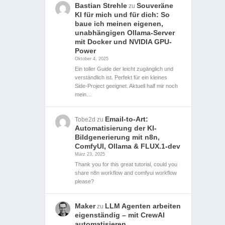
Bastian Strehle
Souveräne
zu
KI für mich und für dich: So
baue ich meinen eigenen,
unabhängigen Ollama-Server
mit Docker und NVIDIA GPU-
Power
Oktober 4, 2025
Ein toller Guide der leicht zugänglich und
verständlich ist. Perfekt für ein kleines
Side-Project geeignet. Aktuell half mir noch
mein…
Email-to-Art:
Tobe2d
zu
Automatisierung der KI-
Bildgenerierung mit n8n,
ComfyUI, Ollama & FLUX.1-dev
März 23, 2025
Thank you for this great tutorial, could you
share n8n workflow and comfyui workflow
please?
Maker
LLM Agenten arbeiten
zu
eigenständig – mit CrewAI
automatisieren