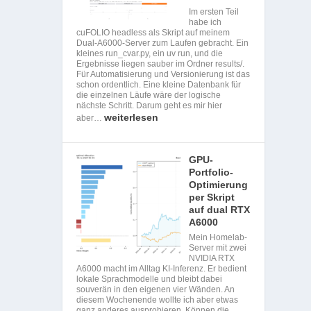
Im ersten Teil
habe ich
cuFOLIO headless als Skript auf meinem
Dual-A6000-Server zum Laufen gebracht. Ein
kleines run_cvar.py, ein uv run, und die
Ergebnisse liegen sauber im Ordner results/.
Für Automatisierung und Versionierung ist das
schon ordentlich. Eine kleine Datenbank für
die einzelnen Läufe wäre der logische
nächste Schritt. Darum geht es mir hier
weiterlesen
aber…
GPU-
Portfolio-
Optimierung
per Skript
auf dual RTX
A6000
Mein Homelab-
Server mit zwei
NVIDIA RTX
A6000 macht im Alltag KI-Inferenz. Er bedient
lokale Sprachmodelle und bleibt dabei
souverän in den eigenen vier Wänden. An
diesem Wochenende wollte ich aber etwas
ganz anderes ausprobieren. Können die